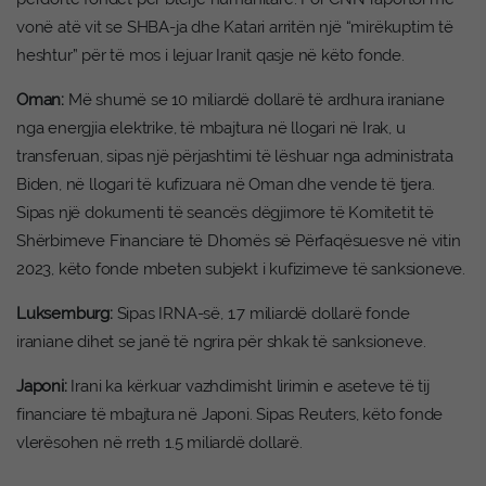
vonë atë vit se SHBA-ja dhe Katari arritën një “mirëkuptim të
heshtur” për të mos i lejuar Iranit qasje në këto fonde.
Oman:
Më shumë se 10 miliardë dollarë të ardhura iraniane
nga energjia elektrike, të mbajtura në llogari në Irak, u
transferuan, sipas një përjashtimi të lëshuar nga administrata
Biden, në llogari të kufizuara në Oman dhe vende të tjera.
Sipas një dokumenti të seancës dëgjimore të Komitetit të
Shërbimeve Financiare të Dhomës së Përfaqësuesve në vitin
2023, këto fonde mbeten subjekt i kufizimeve të sanksioneve.
Luksemburg:
Sipas IRNA-së, 1.7 miliardë dollarë fonde
iraniane dihet se janë të ngrira për shkak të sanksioneve.
Japoni:
Irani ka kërkuar vazhdimisht lirimin e aseteve të tij
financiare të mbajtura në Japoni. Sipas Reuters, këto fonde
vlerësohen në rreth 1.5 miliardë dollarë.