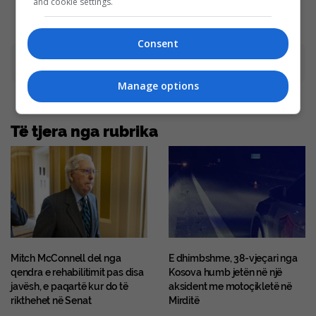
and cookie settings.
Consent
Advertisement
Manage options
Të tjera nga rubrika
Mitch McConnell del nga
E dhimbshme, 38-vjeçari nga
qendra e rehabilitimit pas disa
Kosova humb jetën në një
javësh, e paqartë kur do të
aksident me motoçikletë në
rikthehet në Senat
Mirditë