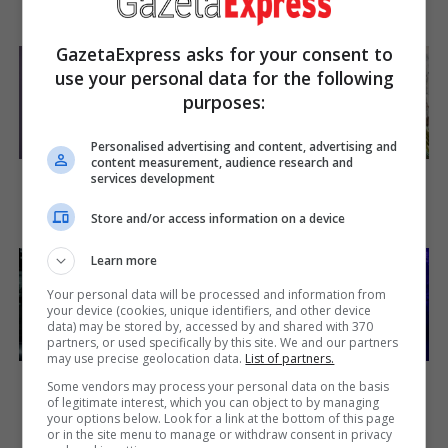
Brainberries
Brainberries
GazetaExpress asks for your consent to
use your personal data for the following
purposes:
Personalised advertising and content, advertising and
content measurement, audience research and
Why Did He Leave At The
See How The Blue Lagoon
services development
Peak Of This Show's Run?
Cast Has Changed After 46
Years
Brainberries
Store and/or access information on a device
Brainberries
Learn more
Your personal data will be processed and information from
your device (cookies, unique identifiers, and other device
data) may be stored by, accessed by and shared with 370
partners, or used specifically by this site. We and our partners
may use precise geolocation data.
List of partners.
See The Incredible Physical
17 Astonishingly Beautiful
Some vendors may process your personal data on the basis
Transformations Of These
Cave Churches
of legitimate interest, which you can object to by managing
Stars
Brainberries
your options below. Look for a link at the bottom of this page
Brainberries
or in the site menu to manage or withdraw consent in privacy