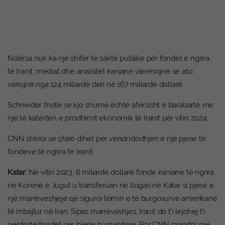
Ndërsa nuk ka një shifër të saktë publike për fondet e ngrira
të Iranit, mediat dhe analistët iranianë vlerësojnë se ato
variojnë nga 124 miliardë deri në 167 miliardë dollarë.
Schneider thotë se kjo shumë është afërsisht e barabartë me
një të katërtën e prodhimit ekonomik të Iranit për vitin 2024.
CNN shkroi se çfarë dihet për vendndodhjen e një pjese të
fondeve të ngrira të Iranit:
Katar:
Në vitin 2023, 6 miliardë dollarë fonde iraniane të ngrira
në Korenë e Jugut u transferuan në llogari në Katar si pjesë e
një marrëveshjeje që siguroi lirimin e të burgosurve amerikanë
të mbajtur në Iran. Sipas marrëveshjes, Iranit do t’i lejohej t’i
përdorte fondet për blerje humanitare. Por CNN raportoi më