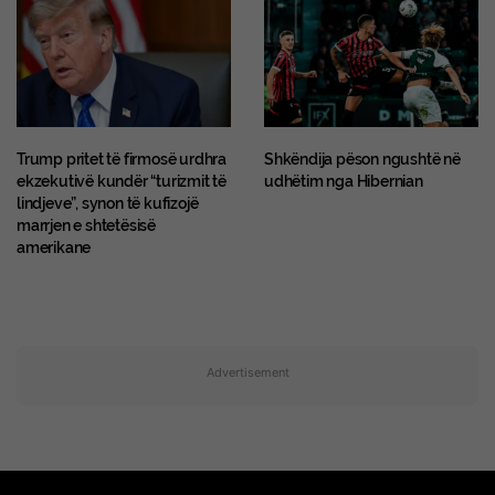
Trump pritet të firmosë urdhra
Shkëndija pëson ngushtë në
ekzekutivë kundër “turizmit të
udhëtim nga Hibernian
lindjeve”, synon të kufizojë
marrjen e shtetësisë
amerikane
Advertisement