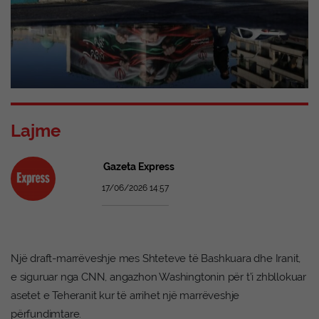
Lajme
Gazeta Express
17/06/2026 14:57
Një draft-marrëveshje mes Shteteve të Bashkuara dhe Iranit,
e siguruar nga CNN, angazhon Washingtonin për t’i zhbllokuar
asetet e Teheranit kur të arrihet një marrëveshje
përfundimtare.