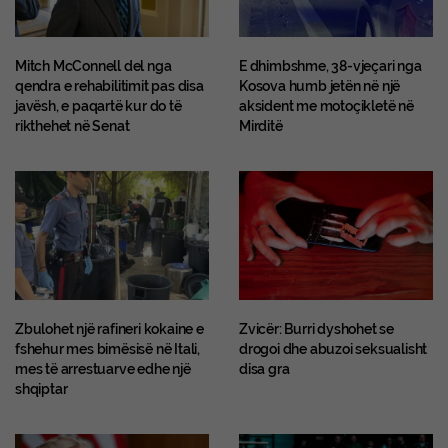
Mitch McConnell del nga
E dhimbshme, 38-vjeçari nga
qendra e rehabilitimit pas disa
Kosova humb jetën në një
javësh, e paqartë kur do të
aksident me motoçikletë në
rikthehet në Senat
Mirditë
Zbulohet një rafineri kokaine e
Zvicër: Burri dyshohet se
fshehur mes bimësisë në Itali,
drogoi dhe abuzoi seksualisht
mes të arrestuarve edhe një
disa gra
shqiptar