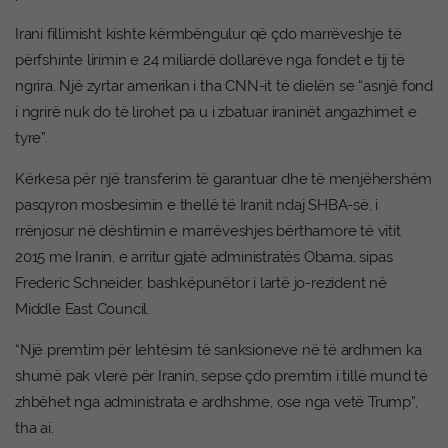
Irani fillimisht kishte kërmbëngulur që çdo marrëveshje të
përfshinte lirimin e 24 miliardë dollarëve nga fondet e tij të
ngrira. Një zyrtar amerikan i tha CNN-it të dielën se “asnjë fond
i ngrirë nuk do të lirohet pa u i zbatuar iraninët angazhimet e
tyre”.
Kërkesa për një transferim të garantuar dhe të menjëhershëm
pasqyron mosbesimin e thellë të Iranit ndaj SHBA-së, i
rrënjosur në dështimin e marrëveshjes bërthamore të vitit
2015 me Iranin, e arritur gjatë administratës Obama, sipas
Frederic Schneider, bashkëpunëtor i lartë jo-rezident në
Middle East Council.
“Një premtim për lehtësim të sanksioneve në të ardhmen ka
shumë pak vlerë për Iranin, sepse çdo premtim i tillë mund të
zhbëhet nga administrata e ardhshme, ose nga vetë Trump”,
tha ai.