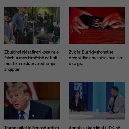
Zbulohet një rafineri kokaine e
Zvicër: Burri dyshohet se
fshehur mes bimësisë në Itali,
drogoi dhe abuzoi seksualisht
mes të arrestuarve edhe një
disa gra
shqiptar
Trump pritet të firmosë urdhra
Abdixhiku kandidat i LDK-së