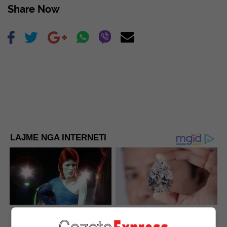
Share Now
LAJME NGA INTERNETI
These Photos Make Us
Discover 15 Surprising
Nostalgic For The 70's
Things Forbidden By The
Bible