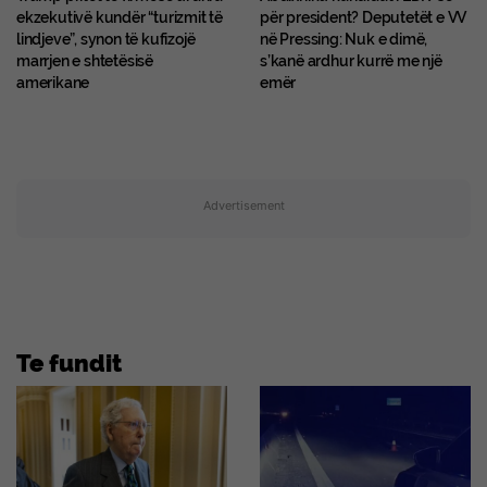
ekzekutivë kundër “turizmit të
për president? Deputetët e VV
lindjeve”, synon të kufizojë
në Pressing: Nuk e dimë,
marrjen e shtetësisë
s’kanë ardhur kurrë me një
amerikane
emër
Advertisement
Te fundit