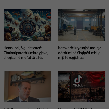
Horoskopi, 6 gusht 2026:
Kosovarët kryesojnë me leje
Zbuloni parashikimin e yjeve,
qëndrimi në Shqipëri, mbi 7
shenjat më me fat të ditës
mijë të regjistruar
Arifi: Presidenti s’duhet të jetë
Nga videot në TikTok te