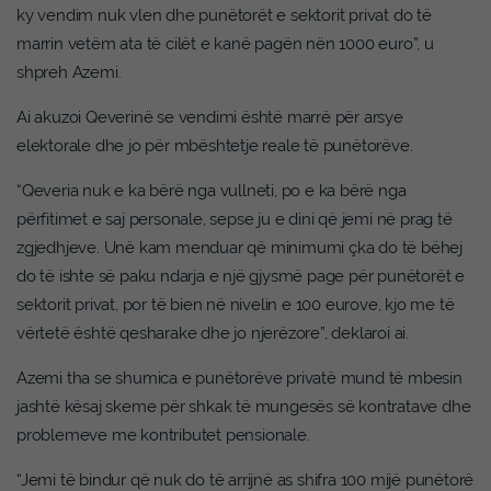
ky vendim nuk vlen dhe punëtorët e sektorit privat do të
marrin vetëm ata të cilët e kanë pagën nën 1000 euro”, u
shpreh Azemi.
Ai akuzoi Qeverinë se vendimi është marrë për arsye
elektorale dhe jo për mbështetje reale të punëtorëve.
“Qeveria nuk e ka bërë nga vullneti, po e ka bërë nga
përfitimet e saj personale, sepse ju e dini që jemi në prag të
zgjedhjeve. Unë kam menduar që minimumi çka do të bëhej
do të ishte së paku ndarja e një gjysmë page për punëtorët e
sektorit privat, por të bien në nivelin e 100 eurove, kjo me të
vërtetë është qesharake dhe jo njerëzore”, deklaroi ai.
Azemi tha se shumica e punëtorëve privatë mund të mbesin
jashtë kësaj skeme për shkak të mungesës së kontratave dhe
problemeve me kontributet pensionale.
“Jemi të bindur që nuk do të arrijnë as shifra 100 mijë punëtorë