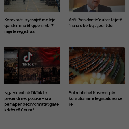
Kosovarët kryesojnë me leje
Arifi: Presidenti s’duhet të jetë
qëndrimi në Shqipëri, mbi 7
“nana e kërkujt”, por lider
mijë të regjistruar
Nga videot në TikTok te
Sot mblidhet Kuvendi për
pretendimet politike – si u
konstituimin e legjislaturës së
përhapën dezinformatat gjatë
re
krizës në Ceuta?