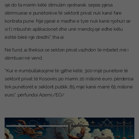
që do ta marrin këtë stimulim qesharak, sepse pjesa
dërrmuese e punëtorëve të sektorit privat nuk kanë fare
kontrata pune. Një pjesë e madhe e tyre nuk kanë njohuri se
si t’i mbushin aplikacionet dhe unë mendoj që edhe këtu
është bërë një dredhi”, tha ai.
Në fund, ai theksoi se sektori privat vazhdon të mbetet më i
dëmtuari në vend.
“Kur e rrumbullaksojmë të gjithë këtë, 300 mijë punëtorë të
sektorit privat të Kosovës po marrin 20 milionë euro, përderisa
tek punëtorët e sektorit publik, 85 mijë kanë marrë 65 milionë
euro”, përfundoi Azemi./EO/
Advertisement