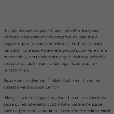
“Punëtorët e sektorit publik morën rreth 65 milionë euro,
përderisa për punëtorët e sektorit privat, në bazë të një
llogaritmi që unë e kam bërë, diku do t’i kushtojë kjo pako
rreth 20 milionë euro. Punëtorët e sektorit publik kanë marrë
mesatarisht 750 euro për pagën e 13-të, ndërsa punëtorët e
sektorit privat do të marrin vetëm nga 100 euro për një
punëtor”, tha ai.
Sipas Azemit, diskriminimi thellohet edhe më shumë me
kriteret e vendosura për përfitim.
“Në një farë forme degradimi tjetër është që na e kanë bërë,
sepse punëtorët e sektorit publik kanë marrë edhe ata që
kanë pagë mbi 1000 euro, kurse tek punëtorët e sektorit privat