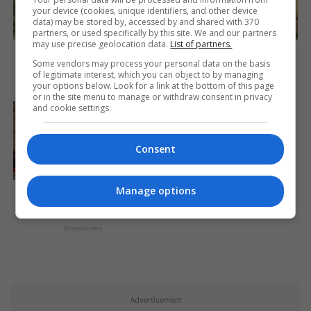
your device (cookies, unique identifiers, and other device
data) may be stored by, accessed by and shared with 370
partners, or used specifically by this site. We and our partners
may use precise geolocation data.
List of partners.
This Woman Chose To Live
DNA Analysis Revealed The
Like A Horse
Sick Truth About Ancient
Some vendors may process your personal data on the basis
Vikings
of legitimate interest, which you can object to by managing
Brainberries
your options below. Look for a link at the bottom of this page
Brainberries
or in the site menu to manage or withdraw consent in privacy
and cookie settings.
These 6 Movies Were So
Bad That They Became
Instant Classics
Consent
Brainberries
Culkin Cracks Up The Web
Manage options
With His Own Version Of
‘Home Alone’
Brainberries
Advertisement