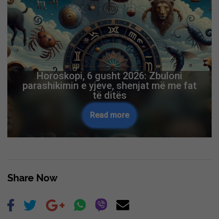
Kosovarët kryesojnë me leje qëndrimi në
Shqipëri, mbi 7 mijë të regjistruar
Read more
Skip Ad ❯
Share Now