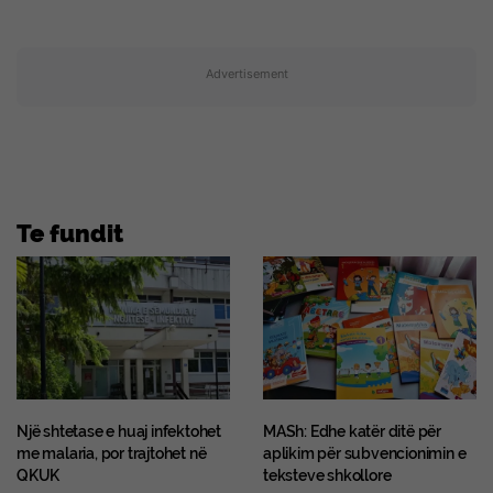
Advertisement
Te fundit
Një shtetase e huaj infektohet
MASh: Edhe katër ditë për
me malaria, por trajtohet në
aplikim për subvencionimin e
QKUK
teksteve shkollore