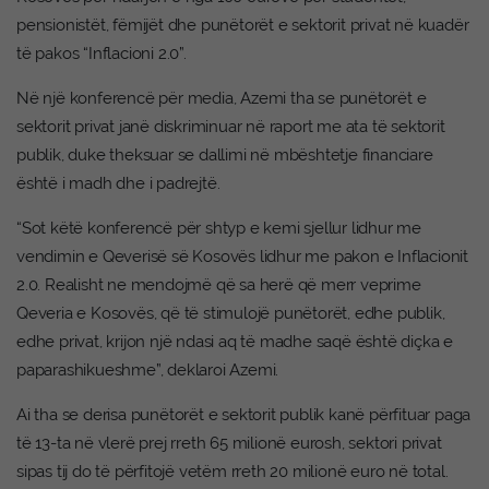
pensionistët, fëmijët dhe punëtorët e sektorit privat në kuadër
të pakos “Inflacioni 2.0”.
Në një konferencë për media, Azemi tha se punëtorët e
sektorit privat janë diskriminuar në raport me ata të sektorit
publik, duke theksuar se dallimi në mbështetje financiare
është i madh dhe i padrejtë.
“Sot këtë konferencë për shtyp e kemi sjellur lidhur me
vendimin e Qeverisë së Kosovës lidhur me pakon e Inflacionit
2.0. Realisht ne mendojmë që sa herë që merr veprime
Qeveria e Kosovës, që të stimulojë punëtorët, edhe publik,
edhe privat, krijon një ndasi aq të madhe saqë është diçka e
paparashikueshme”, deklaroi Azemi.
Ai tha se derisa punëtorët e sektorit publik kanë përfituar paga
të 13-ta në vlerë prej rreth 65 milionë eurosh, sektori privat
sipas tij do të përfitojë vetëm rreth 20 milionë euro në total.