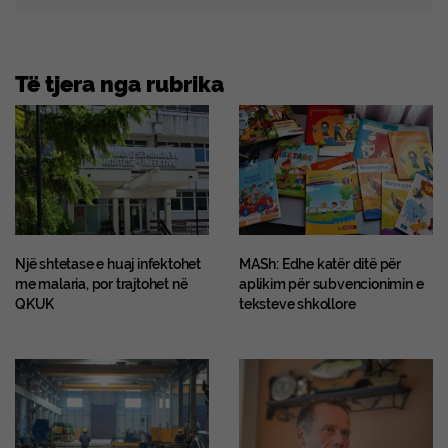
Të tjera nga rubrika
Një shtetase e huaj infektohet
MASh: Edhe katër ditë për
me malaria, por trajtohet në
aplikim për subvencionimin e
QKUK
teksteve shkollore