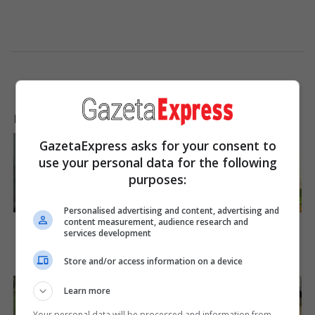
LAJME NGA INTERNETI
GazetaExpress asks for your consent to
use your personal data for the following
purposes:
Personalised advertising and content, advertising and
She Spends Millions To
Did You Notice How Natural
content measurement, audience research and
Transform Herself Into A
Simba’s Movements Looked
services development
Barbie Doll!
In The Movie?
Brainberries
Brainberries
Store and/or access information on a device
Learn more
Your personal data will be processed and information from