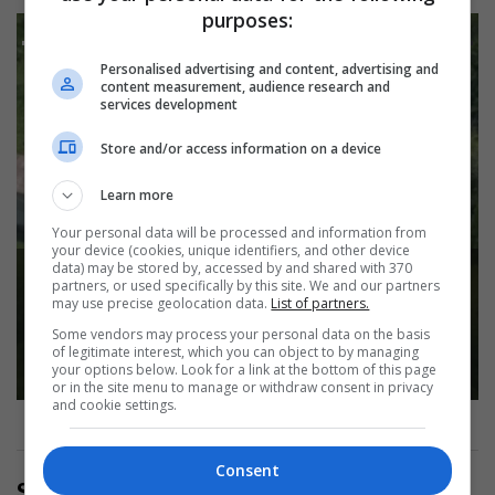
purposes:
Personalised advertising and content, advertising and
content measurement, audience research and
services development
Store and/or access information on a device
Learn more
Your personal data will be processed and information from
your device (cookies, unique identifiers, and other device
Austria shënon rekord të ri
data) may be stored by, accessed by and shared with 370
temperaturash, termometri arrin në
partners, or used specifically by this site. We and our partners
41.2°C
may use precise geolocation data.
List of partners.
Some vendors may process your personal data on the basis
Read more
of legitimate interest, which you can object to by managing
your options below. Look for a link at the bottom of this page
or in the site menu to manage or withdraw consent in privacy
and cookie settings.
Consent
Share Now