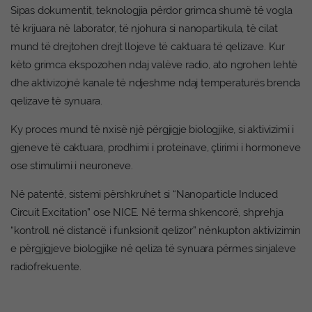
Sipas dokumentit, teknologjia përdor grimca shumë të vogla
të krijuara në laborator, të njohura si nanopartikula, të cilat
mund të drejtohen drejt llojeve të caktuara të qelizave. Kur
këto grimca ekspozohen ndaj valëve radio, ato ngrohen lehtë
dhe aktivizojnë kanale të ndjeshme ndaj temperaturës brenda
qelizave të synuara.
Ky proces mund të nxisë një përgjigje biologjike, si aktivizimi i
gjeneve të caktuara, prodhimi i proteinave, çlirimi i hormoneve
ose stimulimi i neuroneve.
Në patentë, sistemi përshkruhet si “Nanoparticle Induced
Circuit Excitation” ose NICE. Në terma shkencorë, shprehja
“kontroll në distancë i funksionit qelizor” nënkupton aktivizimin
e përgjigjeve biologjike në qeliza të synuara përmes sinjaleve
radiofrekuente.