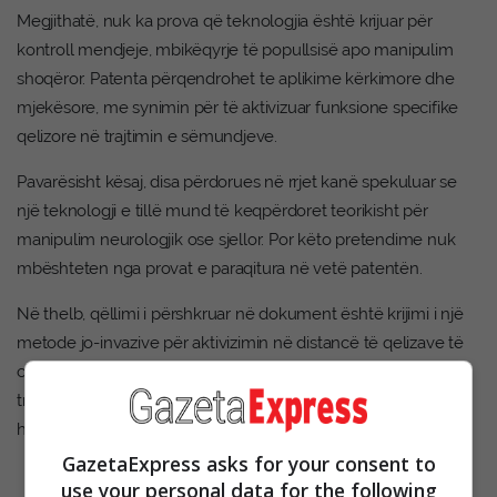
Megjithatë, nuk ka prova që teknologjia është krijuar për
kontroll mendjeje, mbikëqyrje të popullsisë apo manipulim
shoqëror. Patenta përqendrohet te aplikime kërkimore dhe
mjekësore, me synimin për të aktivizuar funksione specifike
qelizore në trajtimin e sëmundjeve.
Pavarësisht kësaj, disa përdorues në rrjet kanë spekuluar se
një teknologji e tillë mund të keqpërdoret teorikisht për
manipulim neurologjik ose sjellor. Por këto pretendime nuk
mbështeten nga provat e paraqitura në vetë patentën.
Në thelb, qëllimi i përshkruar në dokument është krijimi i një
metode jo-invazive për aktivizimin në distancë të qelizave të
caktuara brenda trupit, me përdorime të mundshme në
trajtime për diabetin, çrregullime neurologjike dhe sëmundje
hormonale. /GazetaExpress/
GazetaExpress asks for your consent to
use your personal data for the following