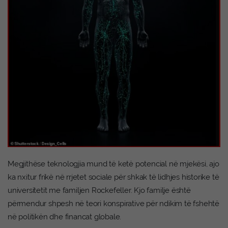
Megjithëse teknologjia mund të ketë potencial në mjekësi, ajo
ka nxitur frikë në rrjetet sociale për shkak të lidhjes historike të
universitetit me familjen Rockefeller. Kjo familje është
përmendur shpesh në teori konspirative për ndikim të fshehtë
në politikën dhe financat globale.