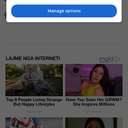
Manage options
LAJME NGA INTERNETI
Top 8 People Living Strange
Have You Seen Her GRWM?
But Happy Lifestyles
She Inspires Millions
Brainberries
Brainberries