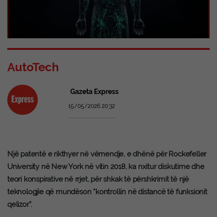
AutoTech
Gazeta Express
15/05/2026 20:32
Një patentë e rikthyer në vëmendje, e dhënë për Rockefeller
University në New York në vitin 2018, ka nxitur diskutime dhe
teori konspirative në rrjet, për shkak të përshkrimit të një
teknologjie që mundëson “kontrollin në distancë të funksionit
qelizor”.