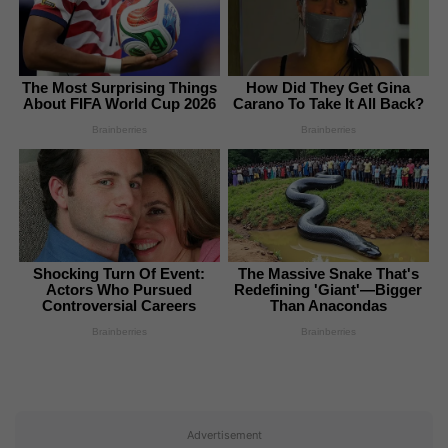
The Most Surprising Things
How Did They Get Gina
About FIFA World Cup 2026
Carano To Take It All Back?
Brainberries
Brainberries
Shocking Turn Of Event:
The Massive Snake That's
Actors Who Pursued
Redefining 'Giant'—Bigger
Controversial Careers
Than Anacondas
Brainberries
Brainberries
Advertisement