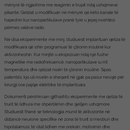
mënyrë të ngjashme me reagimin e trupit ndaj ushqimeve
pikante. Qelizat u modifikuan në mënyrë që këto kanale të
hapeshin kur nanopartikulave pranë tyre u jepej nxehtësi
përmes valëve radio.
Në disa eksperimente me minj, studiuesit implantuan qeliza të
modifikuara që ishin programuar të çlironin insulinë kur
aktivizoheshin. Kur minjtë u ekspozuan ndaj një fushe
magnetike me radiofrekuencë, nanopartikulave iu rrit
temperatura dhe qelizat nisën të çlironin insulinë. Sipas
patentës, kjo uli nivelin e sheqerit në gjak pa pasur nevojë për
kirurgji ose pajisje elektrike të implantuara.
Dokumenti përshkruan gjithashtu eksperimente me qeliza të
trurit të lidhura me shpërblimin dhe sjelljen ushqimore.
Studiuesit thanë se teknologjia mund të aktivizonte në
distancë neurone specifike në zona të trurit si mestruri dhe
hipotalamusi, të cilat lidhen me oreksin, motivimin dhe