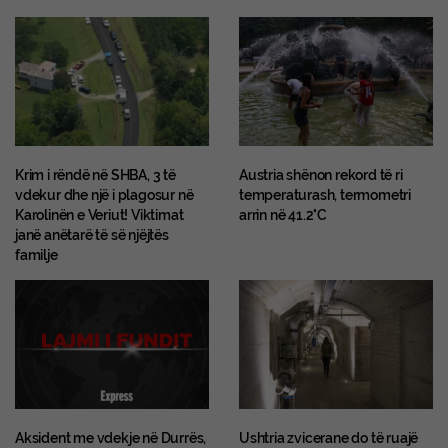
Krim i rëndë në SHBA, 3 të
Austria shënon rekord të ri
vdekur dhe një i plagosur në
temperaturash, termometri
Karolinën e Veriut! Viktimat
arrin në 41.2°C
janë anëtarë të së njëjtës
familje
Aksident me vdekje në Durrës,
Ushtria zvicerane do të ruajë