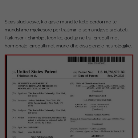
Sipas studiuesve, kjo qasje mund të ketë përdorime të
mundshme mjekësore për trajtimin e sëmundjeve si diabeti,
Parkinsoni, dhimbjet kronike, goditja në tru, çrregullimet
hormonale, çrregullimet imune dhe disa gjendje neurologjike.