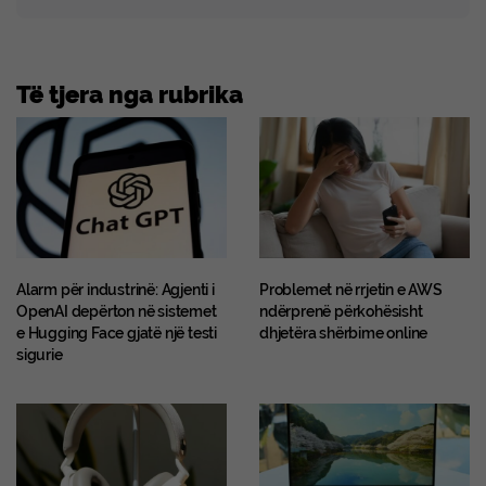
Të tjera nga rubrika
Alarm për industrinë: Agjenti i
Problemet në rrjetin e AWS
OpenAI depërton në sistemet
ndërprenë përkohësisht
e Hugging Face gjatë një testi
dhjetëra shërbime online
sigurie