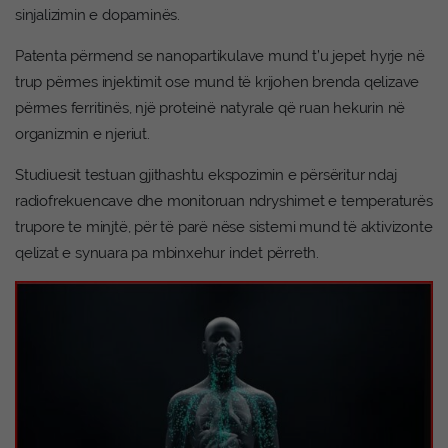
sinjalizimin e dopaminës.
Patenta përmend se nanopartikulave mund t’u jepet hyrje në
trup përmes injektimit ose mund të krijohen brenda qelizave
përmes ferritinës, një proteinë natyrale që ruan hekurin në
organizmin e njeriut.
Studiuesit testuan gjithashtu ekspozimin e përsëritur ndaj
radiofrekuencave dhe monitoruan ndryshimet e temperaturës
trupore te minjtë, për të parë nëse sistemi mund të aktivizonte
qelizat e synuara pa mbinxehur indet përreth.