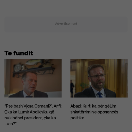
Advertisement
Te fundit
“Pse bash Vjosa Osmani?”, Arifi:
Abazi: Kurti ka për qëllim
Çka ka Lumir Abdixhiku që
shkatërrimin e oponencës
nuk bëhet president, çka ka
politike
Luta?”