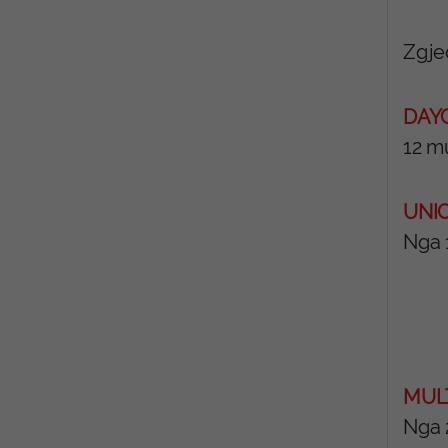
Zgje
DAY
12 m
UNI
Nga 
MUL
Nga 