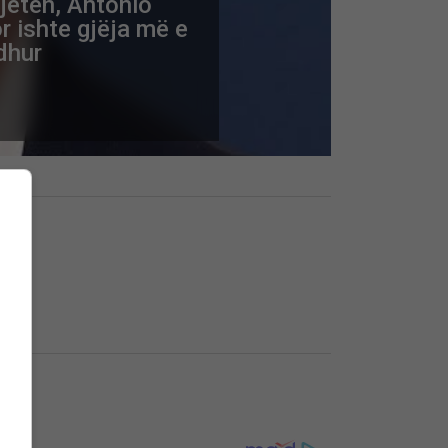
 jetën, Antonio
r ishte gjëja më e
dhur