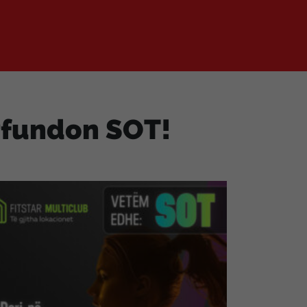
ërfundon SOT!