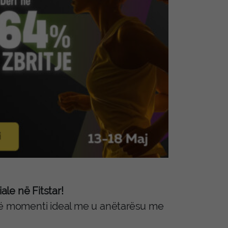
ale në Fitstar!
htë momenti ideal me u anëtarësu me