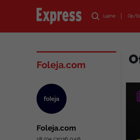
Lajme
Op/E
Of
Foleja.com
Foleja.com
18/05/2026 9:56