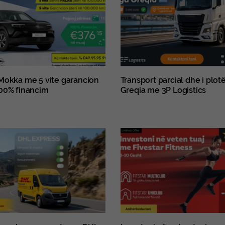
Mokka me 5 vite garancion
Transport parcial dhe i plot
00% financim
Greqia me 3P Logistics