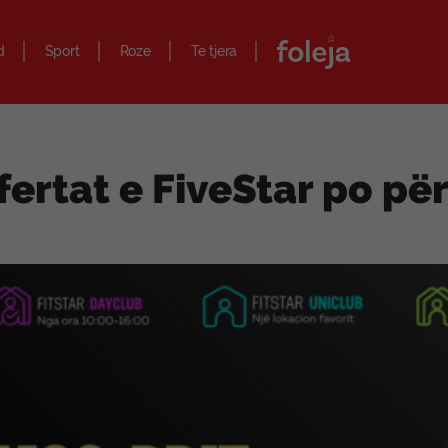
d
Sport
Roze
Te tjera
ertat e FiveStar po p