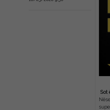
Sot ë
Nëse
supe