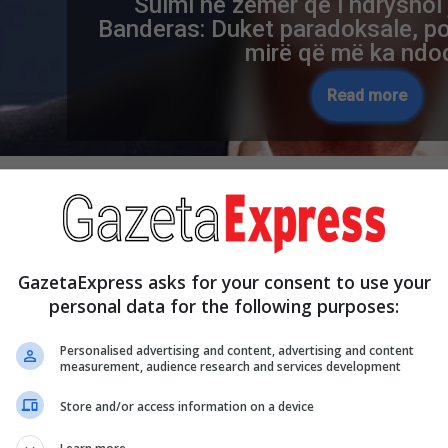
Sulmi në zemër që i ndryshoi
Banderas: Duket paradoksale, po
mirë që më ka ndo
Read more
re Now
GazetaExpress asks for your consent to use your
personal data for the following purposes:
Personalised advertising and content, advertising and content
measurement, audience research and services development
Store and/or access information on a device