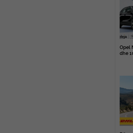
Opel 
dhe 1