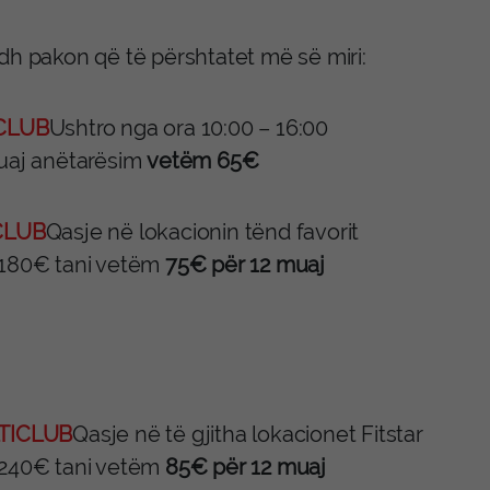
dh pakon që të përshtatet më së miri:
CLUB
Ushtro nga ora 10:00 – 16:00
uaj anëtarësim
vetëm 65€
CLUB
Qasje në lokacionin tënd favorit
180€ tani vetëm
75€ për 12 muaj
TICLUB
Qasje në të gjitha lokacionet Fitstar
240€ tani vetëm
85€ për 12 muaj