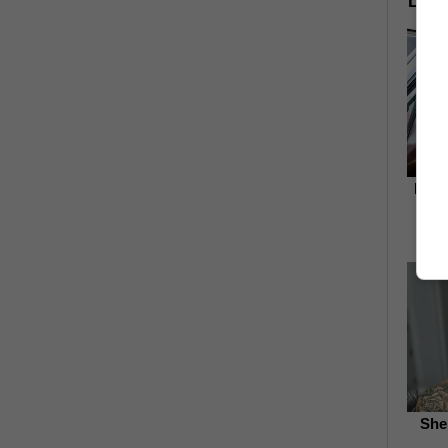
LAJM
It M
She