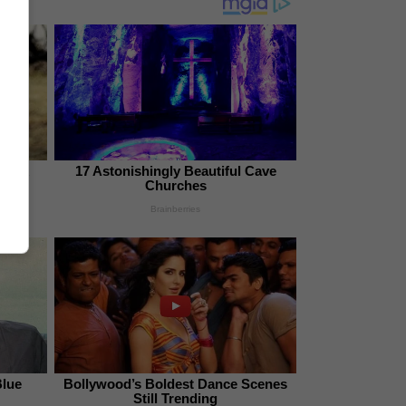
 Sick
17 Astonishingly Beautiful Cave
ngs
Churches
Brainberries
Blue
Bollywood’s Boldest Dance Scenes
Still Trending