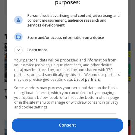
purposes:
Advertisement
Personalised advertising and content, advertising and
content measurement, audience research and
services development
Të tjera nga rubrika
Store and/or access information on a device
Learn more
Your personal data will be processed and information from
your device (cookies, unique identifiers, and other device
data) may be stored by, accessed by and shared with 370
partners, or used specifically by this site. We and our partners
may use precise geolocation data.
List of partners.
Some vendors may process your personal data on the basis
Transport parcial dhe i plotë
Opel Astra Hybrid – Teknologji,
of legitimate interest, which you can object to by managing
nga Greqia me 3P Logistics
komoditet dhe financim i
your options below. Look for a link at the bottom of this page
or in the site menu to manage or withdraw consent in privacy
përshtatshëm
and cookie settings.
Consent