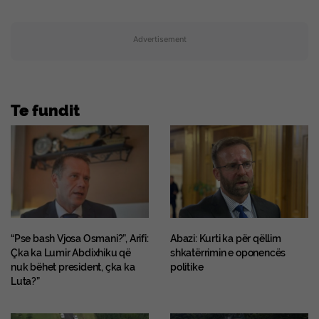
Advertisement
Te fundit
“Pse bash Vjosa Osmani?”, Arifi:
Abazi: Kurti ka për qëllim
Çka ka Lumir Abdixhiku që
shkatërrimin e oponencës
nuk bëhet president, çka ka
politike
Luta?”