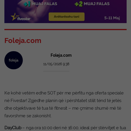
Foleja.com
Foleja.com
11/05/2026 9:38
Ke kohë vetëm edhe SOT për me përfitu nga oferta speciale
në Fivestar! Zgjedhe planin që i përshtatet stilit tënd të jetës
dhe objektivave të tua të fitnesit – me çmime shumë më të
favorshme se zakonisht.
DayClub
– nga ora 10:00 deri në 16:00, ideal për stërvitjet e tua