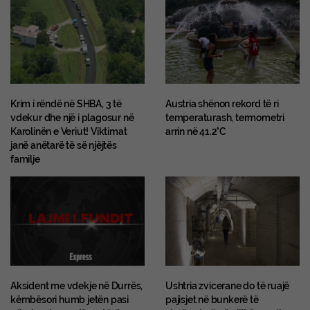
Krim i rëndë në SHBA, 3 të
Austria shënon rekord të ri
vdekur dhe një i plagosur në
temperaturash, termometri
Karolinën e Veriut! Viktimat
arrin në 41.2°C
janë anëtarë të së njëjtës
familje
Aksident me vdekje në Durrës,
Ushtria zvicerane do të ruajë
këmbësori humb jetën pasi
pajisjet në bunkerë të