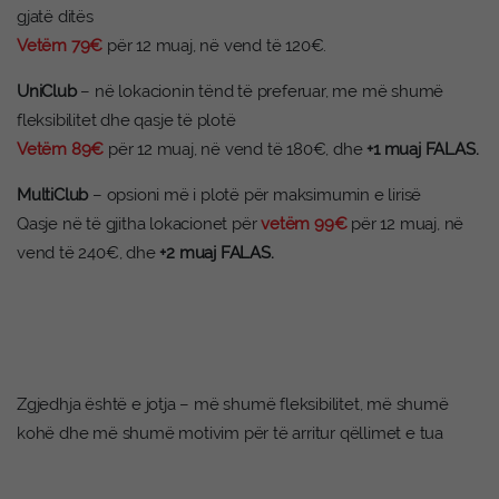
gjatë ditës
Vetëm 79€
për 12 muaj, në vend të 120€.
UniClub
– në lokacionin tënd të preferuar, me më shumë
fleksibilitet dhe qasje të plotë
Vetëm 89€
për 12 muaj, në vend të 180€, dhe
+1 muaj FALAS.
MultiClub
– opsioni më i plotë për maksimumin e lirisë
Qasje në të gjitha lokacionet për
vetëm 99€
për 12 muaj, në
vend të 240€, dhe
+2 muaj FALAS.
Zgjedhja është e jotja – më shumë fleksibilitet, më shumë
kohë dhe më shumë motivim për të arritur qëllimet e tua