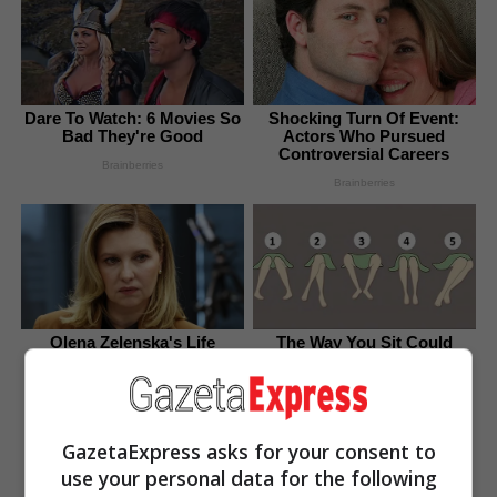
Dare To Watch: 6 Movies So
Shocking Turn Of Event:
Bad They're Good
Actors Who Pursued
Controversial Careers
Brainberries
Brainberries
Olena Zelenska's Life
The Way You Sit Could
Changed Overnight
Expose Your True
Personality
Brainberries
Brainberries
GazetaExpress asks for your consent to
use your personal data for the following