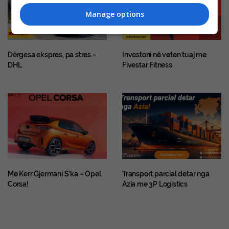
Manage options
Dërgesa ekspres, pa stres –
Investoni në veten tuaj me
DHL
Fivestar Fitness
Me Kerr Gjermani S’ka – Opel
Transport parcial detar nga
Corsa!
Azia me 3P Logistics