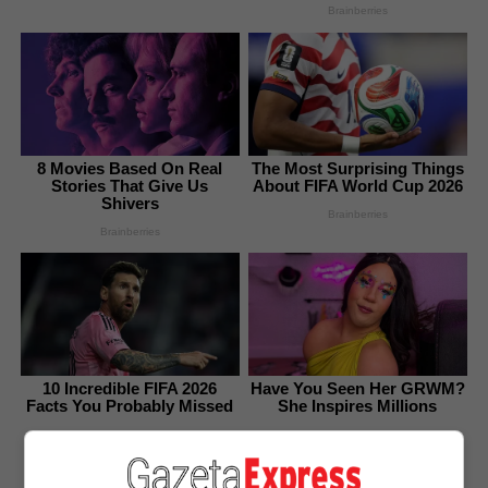
Brainberries
8 Movies Based On Real
The Most Surprising Things
Stories That Give Us
About FIFA World Cup 2026
Shivers
Brainberries
Brainberries
10 Incredible FIFA 2026
Have You Seen Her GRWM?
Facts You Probably Missed
She Inspires Millions
Brainberries
Brainberries