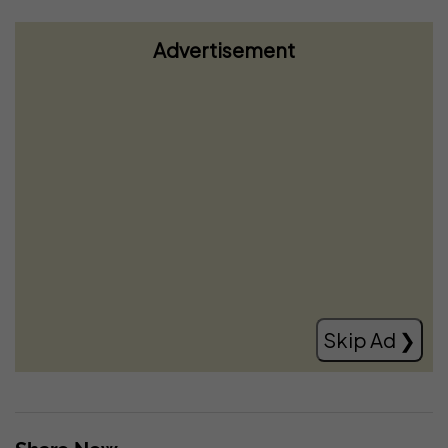
Advertisement
Ndërprerja e seancës, Cakolli: Lejohet
kërkimi i kohës shtesë, por Kurti ka afat
deri nesër në orën 23:59
Read more
Skip Ad ❯