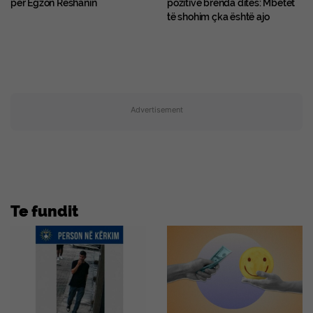
për Egzon Reshanin
pozitive brenda ditës: Mbetet
të shohim çka është ajo
Advertisement
Te fundit