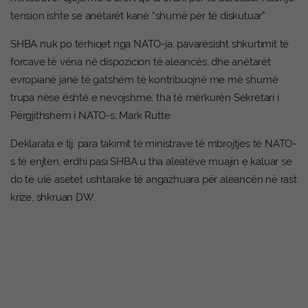
tension ishte se anëtarët kanë “shumë për të diskutuar”.
SHBA nuk po tërhiqet nga NATO-ja, pavarësisht shkurtimit të
forcave të vëna në dispozicion të aleancës, dhe anëtarët
evropianë janë të gatshëm të kontribuojnë me më shumë
trupa nëse është e nevojshme, tha të mërkurën Sekretari i
Përgjithshëm i NATO-s, Mark Rutte.
Deklarata e tij, para takimit të ministrave të mbrojtjes të NATO-
s të enjten, erdhi pasi SHBA u tha aleatëve muajin e kaluar se
do të ulë asetet ushtarake të angazhuara për aleancën në rast
krize, shkruan DW.