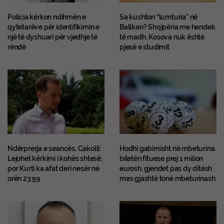
Policia kërkon ndihmën e
Sa kushton “lumturia” në
qytetarëve për identifikimin e
Ballkan? Shqipëria me hendek
një të dyshuari për vjedhje të
të madh, Kosova nuk është
rëndë
pjesë e studimit
Ndërprerja e seancës, Cakolli:
Hodhi gabimisht në mbeturina
Lejohet kërkimi i kohës shtesë,
biletën fituese prej 1 milion
por Kurti ka afat deri nesër në
eurosh, gjendet pas dy ditësh
orën 23:59
mes gjashtë tonë mbeturinash