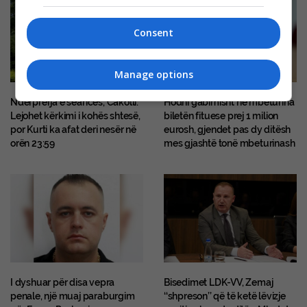
Consent
Manage options
Ndërprerja e seancës, Cakolli:
Hodhi gabimisht në mbeturina
Lejohet kërkimi i kohës shtesë,
biletën fituese prej 1 milion
por Kurti ka afat deri nesër në
eurosh, gjendet pas dy ditësh
orën 23:59
mes gjashtë tonë mbeturinash
I dyshuar për disa vepra
Bisedimet LDK-VV, Zemaj
penale, një muaj paraburgim
‘‘shpreson’’ që të ketë lëvizje