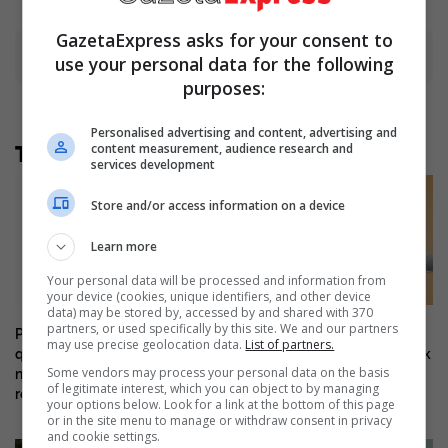
GazetaExpress asks for your consent to
Advertisement
use your personal data for the following
purposes:
Personalised advertising and content, advertising and
content measurement, audience research and
Të tjera nga rubrika
services development
Store and/or access information on a device
Learn more
Your personal data will be processed and information from
your device (cookies, unique identifiers, and other device
data) may be stored by, accessed by and shared with 370
partners, or used specifically by this site. We and our partners
Policia kërkon ndihmën e
Sa kushton “lumturia” në
may use precise geolocation data.
List of partners.
qytetarëve për identifikimin e
Ballkan? Shqipëria me hendek
Some vendors may process your personal data on the basis
një të dyshuari për vjedhje të
të madh, Kosova nuk është
of legitimate interest, which you can object to by managing
rëndë
pjesë e studimit
your options below. Look for a link at the bottom of this page
or in the site menu to manage or withdraw consent in privacy
and cookie settings.