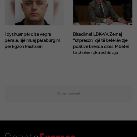
I dyshuar për disa vepra
Bisedimet LDK-VV, Zemaj
penale, një muaj paraburgim
‘‘shpreson’’ që të ketë lëvizje
për Egzon Reshanin
pozitive brenda ditës: Mbetet
të shohim çka është ajo
Advertisement