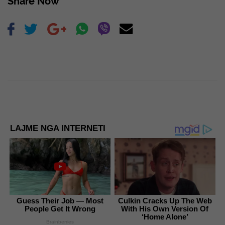
Share Now
LAJME NGA INTERNETI
Guess Their Job — Most
Culkin Cracks Up The Web
People Get It Wrong
With His Own Version Of
‘Home Alone’
Brainberries