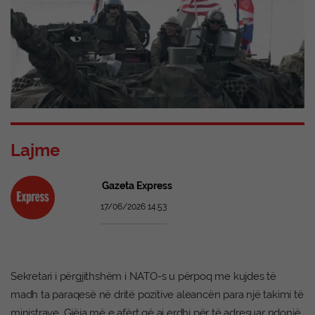
Lajme
Gazeta Express
17/06/2026 14:53
Sekretari i përgjithshëm i NATO-s u përpoq me kujdes të
madh ta paraqesë në dritë pozitive aleancën para një takimi të
ministrave. Gjëja më e afërt që ai erdhi për të adresuar ndonjë