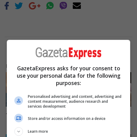
LAJME NGA INTERNETI
GazetaExpress asks for your consent to
use your personal data for the following
purposes:
Personalised advertising and content, advertising and
content measurement, audience research and
services development
Is There An Intersex Whale?
Why this ordinary drink is
This Finding Baffles Science
the secret to feeling your
Store and/or access information on a device
best every day
Brainberries
CTA Favorite
Learn more