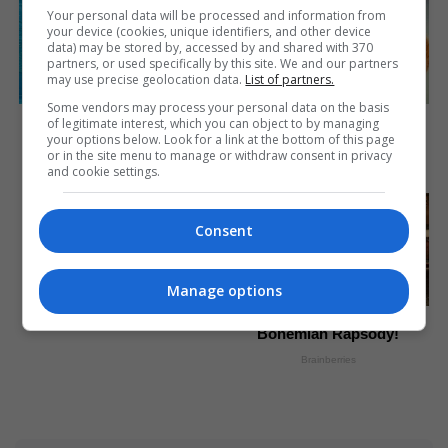
Your personal data will be processed and information from
your device (cookies, unique identifiers, and other device
data) may be stored by, accessed by and shared with 370
partners, or used specifically by this site. We and our partners
may use precise geolocation data.
List of partners.
Some vendors may process your personal data on the basis
Why this ordinary drink is
90s Hair Trends That
of legitimate interest, which you can object to by managing
the secret to feeling your
Screamed "Please Don't
your options below. Look for a link at the bottom of this page
best every day
Try"
or in the site menu to manage or withdraw consent in privacy
and cookie settings.
CTA Love
Brainberries
Are You The Same Alone
And With Others? Find Out
Consent
Brainberries
Manage options
And They Did Show This In
Bohemian Rapsody!
Brainberries