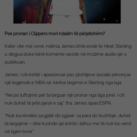
Pse pronari i Clippers mori ndalim të përjetshëm?
Katër vite më vonë, ndërsa James ishte ende te Heat, Sterling
u dëgjua duke bërë komente raciste në incizime audio që u
publikuan.
James, i cili është i apasionuar pas çështjeve sociale përveçse
një legjendë e NBA-së, kërkoi largimin e Sterling nga liga:
“Ne po luftojmë për ta larguar një pronar nga liga jonë, i cili
nuk duhet të jetë pjesë e saj,” tha James sipas ESPN.
“Nuk ka rëndësi sa gjatë do zgjasë, sa para do kushtojë, duhet
ta largojmë – dhe kushdo që është i lidhur me të nuk ka vend
në ligën tonë.”