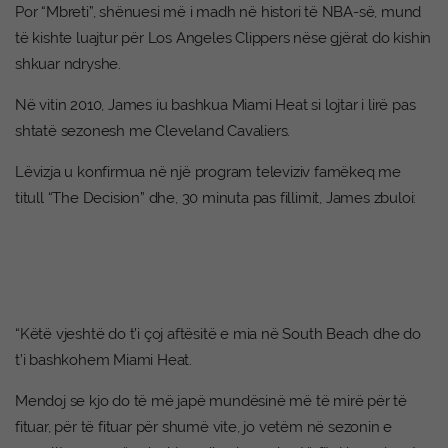
Por “Mbreti”, shënuesi më i madh në histori të NBA-së, mund
të kishte luajtur për Los Angeles Clippers nëse gjërat do kishin
shkuar ndryshe.
Në vitin 2010, James iu bashkua Miami Heat si lojtar i lirë pas
shtatë sezonesh me Cleveland Cavaliers.
Lëvizja u konfirmua në një program televiziv famëkeq me
titull “The Decision” dhe, 30 minuta pas fillimit, James zbuloi:
“Këtë vjeshtë do t’i çoj aftësitë e mia në South Beach dhe do
t’i bashkohem Miami Heat.
Mendoj se kjo do të më japë mundësinë më të mirë për të
fituar, për të fituar për shumë vite, jo vetëm në sezonin e