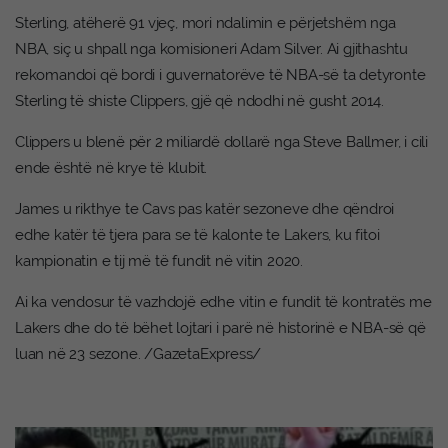
Sterling, atëherë 91 vjeç, mori ndalimin e përjetshëm nga
NBA, siç u shpall nga komisioneri Adam Silver. Ai gjithashtu
rekomandoi që bordi i guvernatorëve të NBA-së ta detyronte
Sterling të shiste Clippers, gjë që ndodhi në gusht 2014.
Clippers u blenë për 2 miliardë dollarë nga Steve Ballmer, i cili
ende është në krye të klubit.
James u rikthye te Cavs pas katër sezoneve dhe qëndroi
edhe katër të tjera para se të kalonte te Lakers, ku fitoi
kampionatin e tij më të fundit në vitin 2020.
Ai ka vendosur të vazhdojë edhe vitin e fundit të kontratës me
Lakers dhe do të bëhet lojtari i parë në historinë e NBA-së që
luan në 23 sezone. /GazetaExpress/