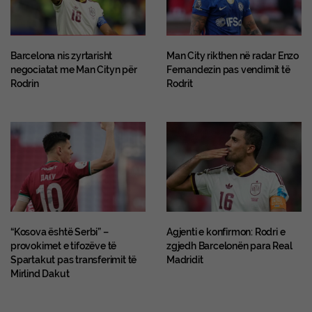
Barcelona nis zyrtarisht
Man City rikthen në radar Enzo
negociatat me Man Cityn për
Fernandezin pas vendimit të
Rodrin
Rodrit
“Kosova është Serbi” –
Agjenti e konfirmon: Rodri e
provokimet e tifozëve të
zgjedh Barcelonën para Real
Spartakut pas transferimit të
Madridit
Mirlind Dakut