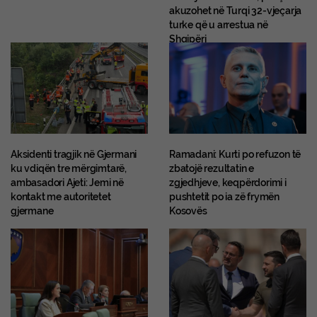
akuzohet në Turqi 32-vjeçarja
turke që u arrestua në
Shqipëri
Aksidenti tragjik në Gjermani
Ramadani: Kurti po refuzon të
ku vdiqën tre mërgimtarë,
zbatojë rezultatin e
ambasadori Ajeti: Jemi në
zgjedhjeve, keqpërdorimi i
kontakt me autoritetet
pushtetit po ia zë frymën
gjermane
Kosovës