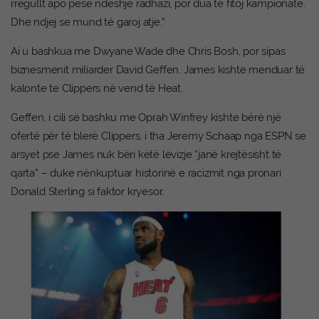
rregullt apo pesë ndeshje radhazi, por dua të fitoj kampionate.
Dhe ndjej se mund të garoj atje.”
Ai u bashkua me Dwyane Wade dhe Chris Bosh, por sipas
biznesmenit miliarder David Geffen, James kishte menduar të
kalonte te Clippers në vend të Heat.
Geffen, i cili së bashku me Oprah Winfrey kishte bërë një
ofertë për të blerë Clippers, i tha Jeremy Schaap nga ESPN se
arsyet pse James nuk bëri këtë lëvizje “janë krejtësisht të
qarta” – duke nënkuptuar historinë e racizmit nga pronari
Donald Sterling si faktor kryesor.