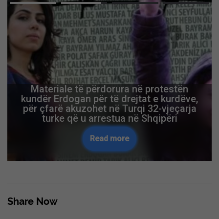
Advertisement
Aksidenti tragjik në Gjermani ku vdiqën
tre mërgimtarë, ambasadori Ajeti: Jemi
në kontakt me autoritetet gjermane
Read more
Skip Ad ❯
Share Now