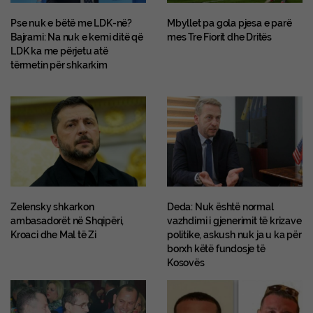
Pse nuk e bëtë me LDK-në?
Mbyllet pa gola pjesa e parë
Bajrami: Na nuk e kemi ditë që
mes Tre Fiorit dhe Dritës
LDK ka me përjetu atë
tërmetin për shkarkim
Zelensky shkarkon
Deda: Nuk është normal
ambasadorët në Shqipëri,
vazhdimi i gjenerimit të krizave
Kroaci dhe Mal të Zi
politike, askush nuk ja u ka për
borxh këtë fundosje të
Kosovës