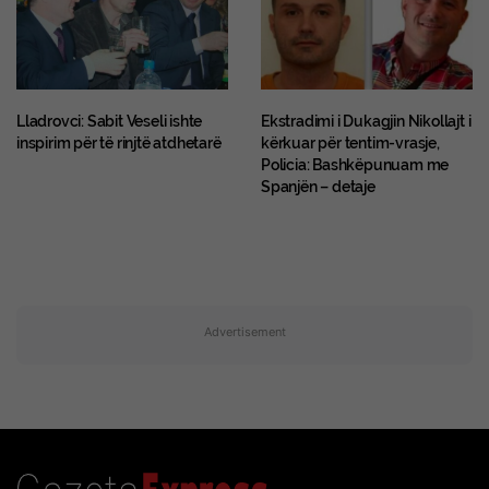
Lladrovci: Sabit Veseli ishte
Ekstradimi i Dukagjin Nikollajt i
inspirim për të rinjtë atdhetarë
kërkuar për tentim-vrasje,
Policia: Bashkëpunuam me
Spanjën – detaje
Advertisement