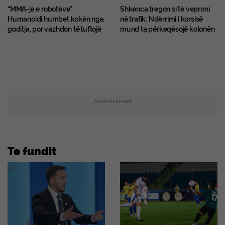
“MMA-ja e robotëve”:
Shkenca tregon si të veproni
Humanoidi humbet kokën nga
në trafik: Ndërrimi i korsisë
goditja, por vazhdon të luftojë
mund ta përkeqësojë kolonën
Advertisement
Te fundit