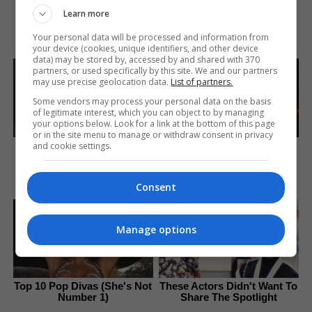
10 Foods That Instantly
A Museum To Rihanna's
Learn more
Reduce Bloat
Glory Could Soon Be
Opened
Brainberries
Your personal data will be processed and information from
Brainberries
your device (cookies, unique identifiers, and other device
data) may be stored by, accessed by and shared with 370
partners, or used specifically by this site. We and our partners
may use precise geolocation data.
List of partners.
Some vendors may process your personal data on the basis
of legitimate interest, which you can object to by managing
your options below. Look for a link at the bottom of this page
or in the site menu to manage or withdraw consent in privacy
How Did They Get Gina
How Does "Darkest Hour"
and cookie settings.
Carano To Take It All Back?
Spotted Secrets That No
One Knew?
Brainberries
Consent
Brainberries
Manage options
Top 10 Pop Divas (She's Not
These Actors Didn't Want To
Number 1)
Share The Spotlight