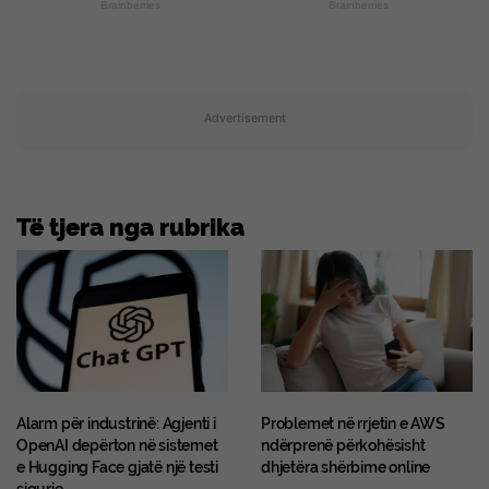
Brainberries
Brainberries
Advertisement
Të tjera nga rubrika
Alarm për industrinë: Agjenti i
Problemet në rrjetin e AWS
OpenAI depërton në sistemet
ndërprenë përkohësisht
e Hugging Face gjatë një testi
dhjetëra shërbime online
sigurie