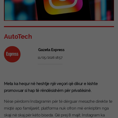
AutoTech
Gazeta Express
11/05/2026 18:57
Meta ka hequr në heshtje një veçori që dikur e kishte
promovuar si hap të rëndësishëm për privatësinë.
Nëse përdorni Instagramin për të dërguar mesazhe direkte te
miqtë apo familjarët, platforma nuk ofron më enkriptim nga
skaji në skaj për këto biseda. Që prej 8 majit, Instagram ka