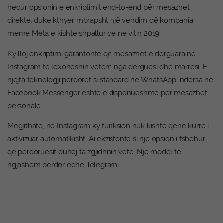
hequr opsionin e enkriptimit end-to-end për mesazhet
direkte, duke kthyer mbrapsht një vendim që kompania
mëmë Meta e kishte shpallur që në vitin 2019.
Ky lloj enkriptimi garantonte që mesazhet e dërguara në
Instagram të lexoheshin vetëm nga dërguesi dhe marrësi. E
njëjta teknologji përdoret si standard në WhatsApp, ndërsa në
Facebook Messenger është e disponueshme për mesazhet
personale.
Megjithatë, në Instagram ky funksion nuk kishte qenë kurrë i
aktivizuar automatikisht. Ai ekzistonte si një opsion i fshehur,
që përdoruesit duhej ta zgjidhnin vetë. Një model të
ngjashëm përdor edhe Telegrami.