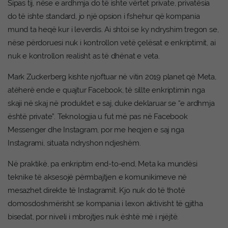
Sipas tij, nëse e ardhmja do të ishte vërtet private, privatësia
do të ishte standard, jo një opsion i fshehur që kompania
mund ta heqë kur i leverdis. Ai shtoi se ky ndryshim tregon se,
nëse përdoruesi nuk i kontrollon vetë çelësat e enkriptimit, ai
nuk e kontrollon realisht as të dhënat e veta.
Mark Zuckerberg kishte njoftuar në vitin 2019 planet që Meta,
atëherë ende e quajtur Facebook, të sillte enkriptimin nga
skaji në skaj në produktet e saj, duke deklaruar se “e ardhmja
është private”. Teknologjia u fut më pas në Facebook
Messenger dhe Instagram, por me heqjen e saj nga
Instagrami, situata ndryshon ndjeshëm.
Në praktikë, pa enkriptim end-to-end, Meta ka mundësi
teknike të aksesojë përmbajtjen e komunikimeve në
mesazhet direkte të Instagramit. Kjo nuk do të thotë
domosdoshmërisht se kompania i lexon aktivisht të gjitha
bisedat, por niveli i mbrojtjes nuk është më i njëjtë.