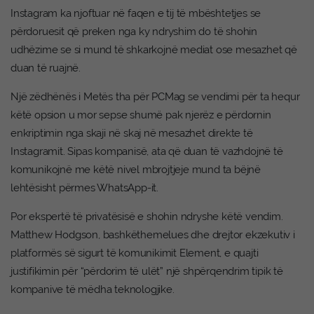
Instagram ka njoftuar në faqen e tij të mbështetjes se
përdoruesit që preken nga ky ndryshim do të shohin
udhëzime se si mund të shkarkojnë mediat ose mesazhet që
duan të ruajnë.
Një zëdhënës i Metës tha për PCMag se vendimi për ta hequr
këtë opsion u mor sepse shumë pak njerëz e përdornin
enkriptimin nga skaji në skaj në mesazhet direkte të
Instagramit. Sipas kompanisë, ata që duan të vazhdojnë të
komunikojnë me këtë nivel mbrojtjeje mund ta bëjnë
lehtësisht përmes WhatsApp-it.
Por ekspertë të privatësisë e shohin ndryshe këtë vendim.
Matthew Hodgson, bashkëthemelues dhe drejtor ekzekutiv i
platformës së sigurt të komunikimit Element, e quajti
justifikimin për “përdorim të ulët” një shpërqendrim tipik të
kompanive të mëdha teknologjike.