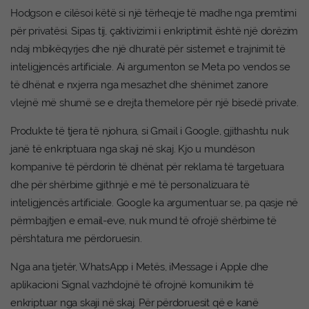
Hodgson e cilësoi këtë si një tërheqje të madhe nga premtimi
për privatësi. Sipas tij, çaktivizimi i enkriptimit është një dorëzim
ndaj mbikëqyrjes dhe një dhuratë për sistemet e trajnimit të
inteligjencës artificiale. Ai argumenton se Meta po vendos se
të dhënat e nxjerra nga mesazhet dhe shënimet zanore
vlejnë më shumë se e drejta themelore për një bisedë private.
Produkte të tjera të njohura, si Gmail i Google, gjithashtu nuk
janë të enkriptuara nga skaji në skaj. Kjo u mundëson
kompanive të përdorin të dhënat për reklama të targetuara
dhe për shërbime gjithnjë e më të personalizuara të
inteligjencës artificiale. Google ka argumentuar se, pa qasje në
përmbajtjen e email-eve, nuk mund të ofrojë shërbime të
përshtatura me përdoruesin.
Nga ana tjetër, WhatsApp i Metës, iMessage i Apple dhe
aplikacioni Signal vazhdojnë të ofrojnë komunikim të
enkriptuar nga skaji në skaj. Për përdoruesit që e kanë