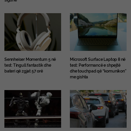
Sennheiser Momentum 5 në
Microsoft Surface Laptop 8 në
test: Tingull fantastik dhe
test: Performancë e shpejtë
bateri që zgjat 57 orë
dhe touchpad që “komunikon”
me gishta