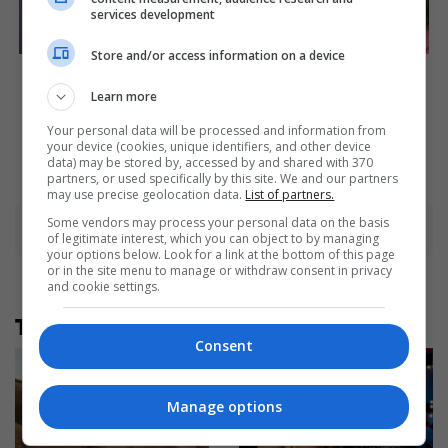
services development
Store and/or access information on a device
Why Did He Leave At The
Shocking Turn Of Event:
Peak Of This Show's Run?
Actors Who Pursued
Learn more
Controversial Careers
Brainberries
Brainberries
Your personal data will be processed and information from
your device (cookies, unique identifiers, and other device
data) may be stored by, accessed by and shared with 370
partners, or used specifically by this site. We and our partners
may use precise geolocation data.
List of partners.
Some vendors may process your personal data on the basis
Advertisement
of legitimate interest, which you can object to by managing
your options below. Look for a link at the bottom of this page
or in the site menu to manage or withdraw consent in privacy
and cookie settings.
Të tjera nga rubrika
Consent
Manage options