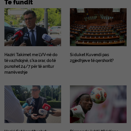
Te fundit
Haziri: Takimet me LVV-në do
Si duket Kuvendi pas
të vazhdojnë, s’ka orar, do të
zgjedhjeve të qershorit?
punohet 24/7 për të arritur
marrëveshje