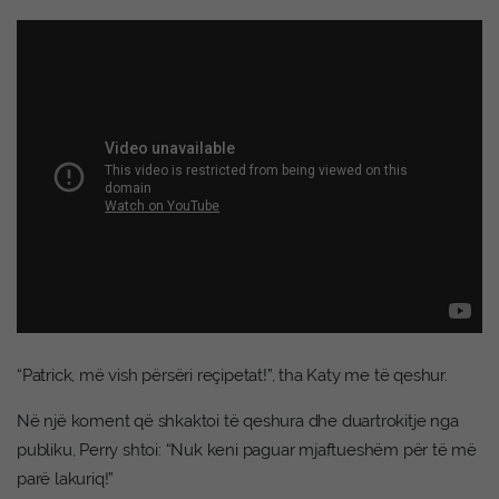
“Patrick, më vish përsëri reçipetat!”, tha Katy me të qeshur.
Në një koment që shkaktoi të qeshura dhe duartrokitje nga
publiku, Perry shtoi: “Nuk keni paguar mjaftueshëm për të më
parë lakuriq!”