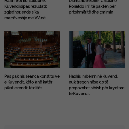
Haziri: Sot konstituohet
Diomande është “Cristiano
Kuvendi sipas rezultatit
Ronaldo i ri”, të paktën për
zgjedhor, ende s’ka
pritshmëritë dhe çmimin
marrëveshje me VV-në
Pas pak nis seanca konstituive
Haxhiu mbërrin në Kuvend,
e Kuvendit, këto janë katër
nuk tregon nëse do të
pikat e rendit të ditës
propozohet sërish për kryetare
të Kuvendit