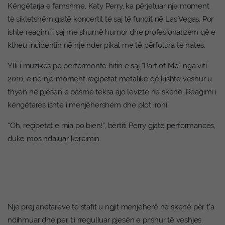
Këngëtarja e famshme, Katy Perry, ka përjetuar një moment
të sikletshëm gjatë koncertit të saj të fundit në Las Vegas. Por
ishte reagimi i saj me shumë humor dhe profesionalizëm që e
ktheu incidentin në një ndër pikat më të përfolura të natës.
Ylli i muzikës po performonte hitin e saj “Part of Me” nga viti
2010, e në një moment reçipetat metalike që kishte veshur u
thyen në pjesën e pasme teksa ajo lëvizte në skenë. Reagimi i
këngëtares ishte i menjëhershëm dhe plot ironi:
“Oh, reçipetat e mia po bien!”, bërtiti Perry gjatë performancës,
duke mos ndaluar kërcimin.
Një prej anëtarëve të stafit u ngjit menjëherë në skenë për t’a
ndihmuar dhe për t’i rregulluar pjesën e prishur të veshjes.