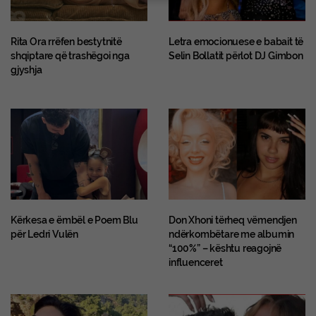
Rita Ora rrëfen bestytnitë
Letra emocionuese e babait të
shqiptare që trashëgoi nga
Selin Bollatit përlot DJ Gimbon
gjyshja
Kërkesa e ëmbël e Poem Blu
Don Xhoni tërheq vëmendjen
për Ledri Vulën
ndërkombëtare me albumin
“100%” – kështu reagojnë
influenceret