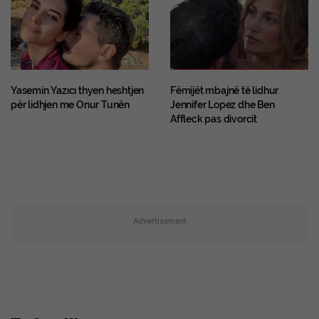
Yasemin Yazıcı thyen heshtjen
Fëmijët mbajnë të lidhur
për lidhjen me Onur Tunën
Jennifer Lopez dhe Ben
Affleck pas divorcit
Advertisement