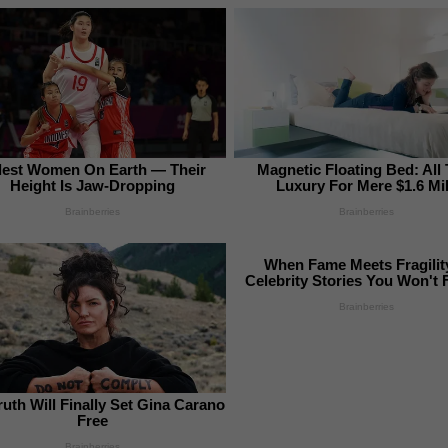
llest Women On Earth — Their
Magnetic Floating Bed: All
Height Is Jaw-Dropping
Luxury For Mere $1.6 Mi
Brainberries
Brainberries
When Fame Meets Fragility
Celebrity Stories You Won't 
Brainberries
ruth Will Finally Set Gina Carano
Free
Brainberries