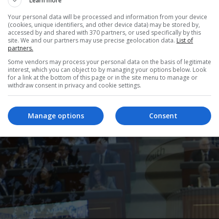
Learn more
Your personal data will be processed and information from your device
(cookies, unique identifiers, and other device data) may be stored by,
accessed by and shared with 370 partners, or used specifically by this
site. We and our partners may use precise geolocation data.
List of
partners.
Some vendors may process your personal data on the basis of legitimate
interest, which you can object to by managing your options below. Look
for a link at the bottom of this page or in the site menu to manage or
withdraw consent in privacy and cookie settings.
Manage options
Consent