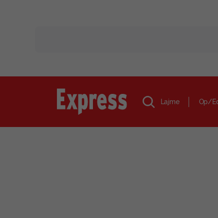
Lajme
Op/E