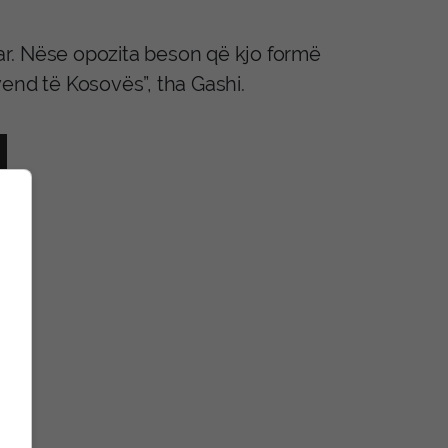
uar. Nëse opozita beson që kjo formë
end të Kosovës”, tha Gashi.