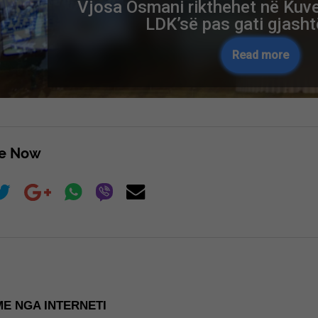
Vjosa Osmani rikthehet në Kuve
LDK’së pas gati gjasht
Read more
re Now
E NGA INTERNETI