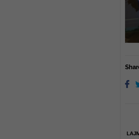
Sha
LAJM