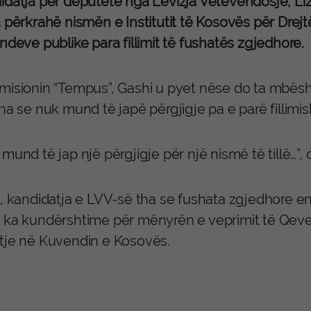
idatja për deputete nga Lëvizja Vetëvendosje, Li
 përkrahë nismën e Institutit të Kosovës për Drejt
ndeve publike para fillimit të fushatës zgjedhore.
misionin “Tempus”, Gashi u pyet nëse do ta mbështe
ha se nuk mund të japë përgjigje pa e parë fillimi
mund të jap një përgjigje për një nismë të tillë…”, d
, kandidatja e LVV-së tha se fushata zgjedhore en
 ka kundërshtime për mënyrën e veprimit të Qeveri
tje në Kuvendin e Kosovës.