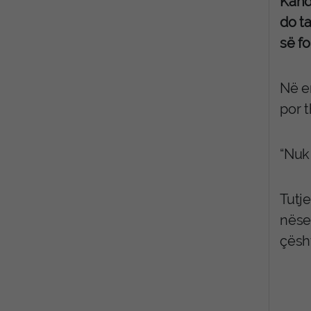
Kand
do ta
së fo
Në e
por t
“Nuk 
Tutje
nëse
çësh