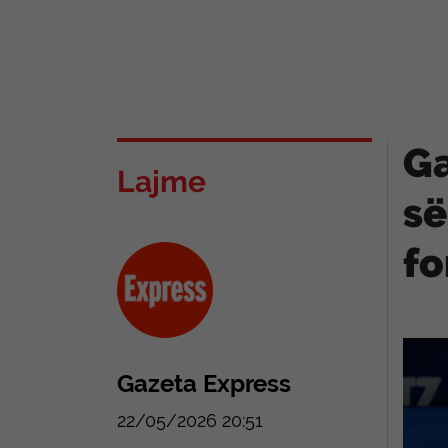
Ga
Lajme
së
fo
Gazeta Express
22/05/2026 20:51