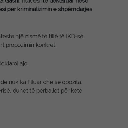
za Gashi, nuk është deklaruar nëse
ësi për kriminalizimin e shpërndarjes
ste një nismë të tillë të IKD-së,
sht propozimin konkret.
eklaroi ajo.
de nuk ka filluar dhe se opozita,
së, duhet të përballet për këtë