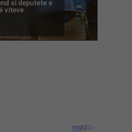
nd si deputete e
ë viteve