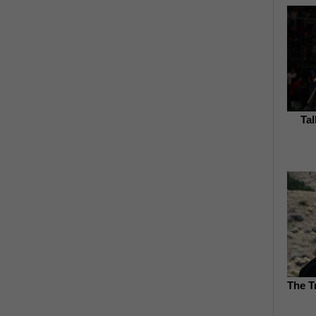
Ta
The T