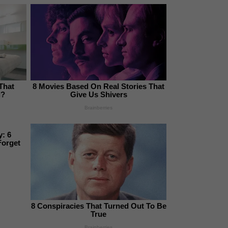
 That
8 Movies Based On Real Stories That
l?
Give Us Shivers
Brainberries
: 6
Forget
8 Conspiracies That Turned Out To Be
True
Brainberries