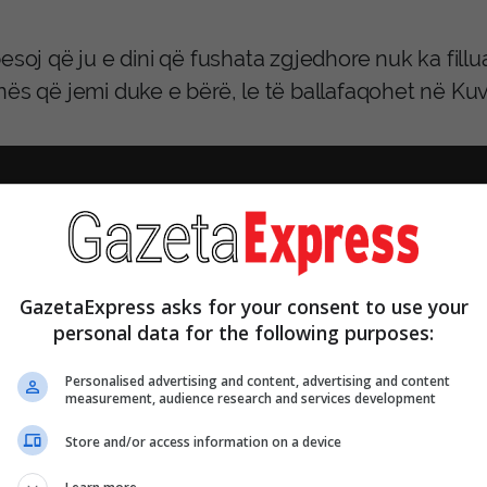
esoj që ju e dini që fushata zgjedhore nuk ka fill
nës që jemi duke e bërë, le të ballafaqohet në Kuv
GazetaExpress asks for your consent to use your
personal data for the following purposes:
Personalised advertising and content, advertising and content
measurement, audience research and services development
Store and/or access information on a device