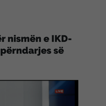
r nismën e IKD-
hpërndarjes së