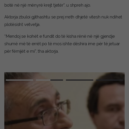
botë në një mënyrë krejt tjetër”, u shpreh ajo.
Aktorja zbuloi gjithashtu se prej rreth dhjetë vitesh nuk ndihet
plotësisht vetvetja.
“Mendoj se kohët e fundit do të kisha rënë në një gjendje
shumë më të errët po të mos ishte dëshira ime për të jetuar
për fëmijët e mi”, tha aktorja.