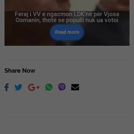
Feraj i VV e ngacmon LDK’në për Vjosa
Osmanin, thotë se populli nuk ua votoi
Read more
Share Now