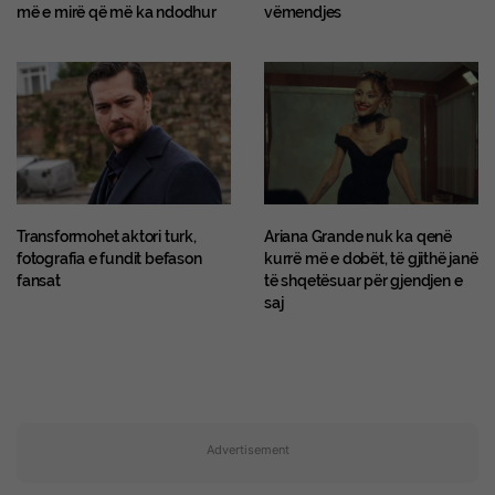
më e mirë që më ka ndodhur
vëmendjes
Transformohet aktori turk,
Ariana Grande nuk ka qenë
fotografia e fundit befason
kurrë më e dobët, të gjithë janë
fansat
të shqetësuar për gjendjen e
saj
Advertisement