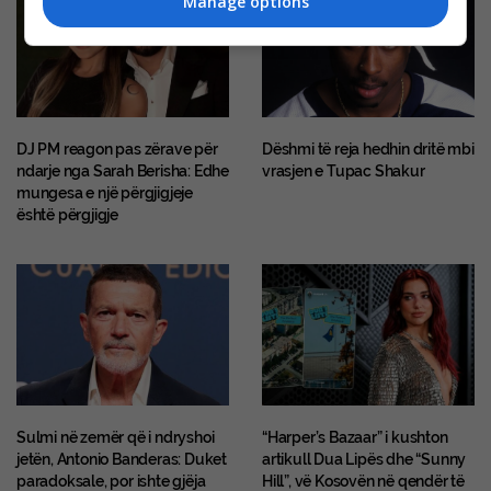
Manage options
DJ PM reagon pas zërave për
Dëshmi të reja hedhin dritë mbi
ndarje nga Sarah Berisha: Edhe
vrasjen e Tupac Shakur
mungesa e një përgjigjeje
është përgjigje
Sulmi në zemër që i ndryshoi
“Harper’s Bazaar” i kushton
jetën, Antonio Banderas: Duket
artikull Dua Lipës dhe “Sunny
paradoksale, por ishte gjëja
Hill”, vë Kosovën në qendër të