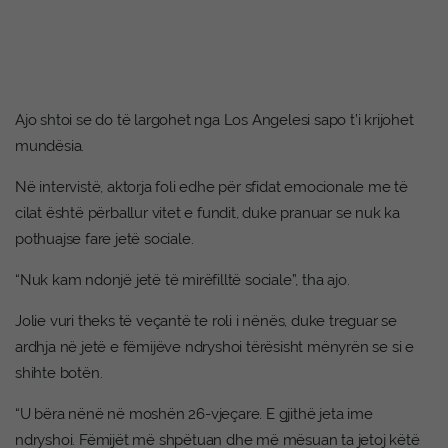
Ajo shtoi se do të largohet nga Los Angelesi sapo t’i krijohet
mundësia.
Në intervistë, aktorja foli edhe për sfidat emocionale me të
cilat është përballur vitet e fundit, duke pranuar se nuk ka
pothuajse fare jetë sociale.
“Nuk kam ndonjë jetë të mirëfilltë sociale”, tha ajo.
Jolie vuri theks të veçantë te roli i nënës, duke treguar se
ardhja në jetë e fëmijëve ndryshoi tërësisht mënyrën se si e
shihte botën.
“U bëra nënë në moshën 26-vjeçare. E gjithë jeta ime
ndryshoi. Fëmijët më shpëtuan dhe më mësuan ta jetoj këtë