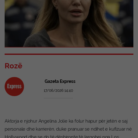
Rozë
Gazeta Express
17/06/2026 14:40
Aktorja e njohur Angelina Jolie ka folur hapur për jetën e saj
personale dhe karrierën, duke pranuar se ndihet e kufizuar në
Hollywood dhe se do të dëshironte të largohej nga Los