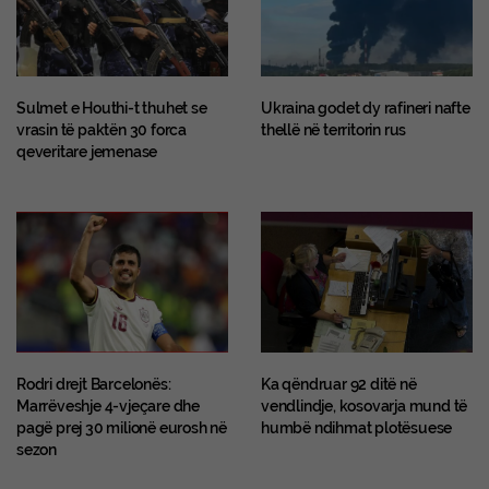
Sulmet e Houthi-t thuhet se
Ukraina godet dy rafineri nafte
vrasin të paktën 30 forca
thellë në territorin rus
qeveritare jemenase
Rodri drejt Barcelonës:
Ka qëndruar 92 ditë në
Marrëveshje 4-vjeçare dhe
vendlindje, kosovarja mund të
pagë prej 30 milionë eurosh në
humbë ndihmat plotësuese
sezon