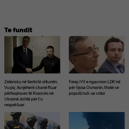
Te fundit
Zelensky në Serbi të shtunën,
Feraj i VV e ngacmon LDK’në
Vuçiq: Asnjëherë s’kanë ftuar
për Vjosa Osmanin, thotë se
përfaqësues të Kosovës në
populli nuk ua votoi
Ukrainë, është për t’u
respektuar