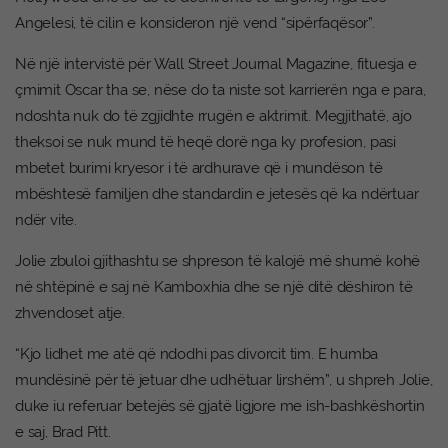
Angelesi, të cilin e konsideron një vend “sipërfaqësor”.
Në një intervistë për Wall Street Journal Magazine, fituesja e
çmimit Oscar tha se, nëse do ta niste sot karrierën nga e para,
ndoshta nuk do të zgjidhte rrugën e aktrimit. Megjithatë, ajo
theksoi se nuk mund të heqë dorë nga ky profesion, pasi
mbetet burimi kryesor i të ardhurave që i mundëson të
mbështesë familjen dhe standardin e jetesës që ka ndërtuar
ndër vite.
Jolie zbuloi gjithashtu se shpreson të kalojë më shumë kohë
në shtëpinë e saj në Kamboxhia dhe se një ditë dëshiron të
zhvendoset atje.
“Kjo lidhet me atë që ndodhi pas divorcit tim. E humba
mundësinë për të jetuar dhe udhëtuar lirshëm”, u shpreh Jolie,
duke iu referuar betejës së gjatë ligjore me ish-bashkëshortin
e saj, Brad Pitt.