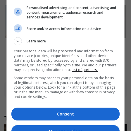
Personalised advertising and content, advertising and
content measurement, audience research and
services development
Store and/or access information on a device
Learn more
Once Criticized For Her
8 Movies Based On Real
Figure, Now She's Turning
Stories That Give Us
Your personal data will be processed and information from
Heads
Shivers
your device (cookies, unique identifiers, and other device
Brainberries
Brainberries
data) may be stored by, accessed by and shared with 370
partners, or used specifically by this site. We and our partners
may use precise geolocation data.
List of partners.
Some vendors may process your personal data on the basis
of legitimate interest, which you can object to by managing
your options below. Look for a link at the bottom of this page
Advertisement
or in the site menu to manage or withdraw consent in privacy
and cookie settings.
Consent
Të tjera nga rubrika