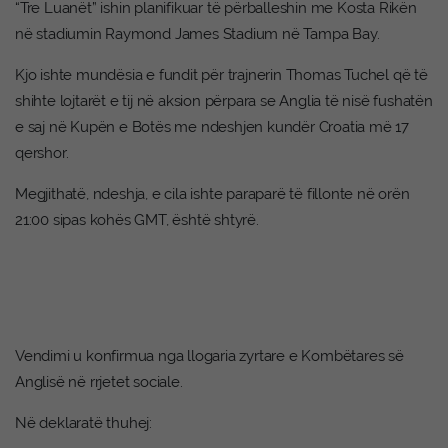
“Tre Luanët” ishin planifikuar të përballeshin me Kosta Rikën
në stadiumin Raymond James Stadium në Tampa Bay.
Kjo ishte mundësia e fundit për trajnerin Thomas Tuchel që të
shihte lojtarët e tij në aksion përpara se Anglia të nisë fushatën
e saj në Kupën e Botës me ndeshjen kundër Croatia më 17
qershor.
Megjithatë, ndeshja, e cila ishte paraparë të fillonte në orën
21:00 sipas kohës GMT, është shtyrë.
Vendimi u konfirmua nga llogaria zyrtare e Kombëtares së
Anglisë në rrjetet sociale.
Në deklaratë thuhej: