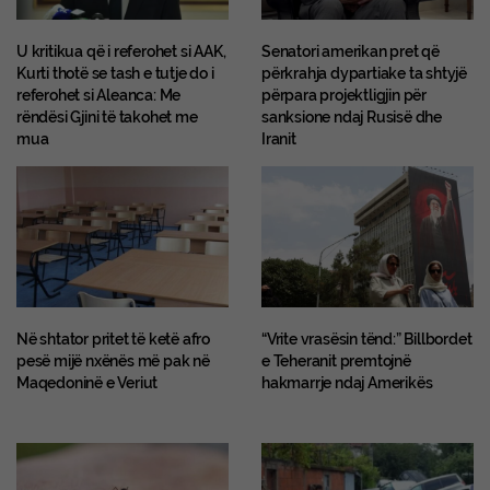
U kritikua që i referohet si AAK,
Senatori amerikan pret që
Kurti thotë se tash e tutje do i
përkrahja dypartiake ta shtyjë
referohet si Aleanca: Me
përpara projektligjin për
rëndësi Gjini të takohet me
sanksione ndaj Rusisë dhe
mua
Iranit
Në shtator pritet të ketë afro
“Vrite vrasësin tënd:” Billbordet
pesë mijë nxënës më pak në
e Teheranit premtojnë
Maqedoninë e Veriut
hakmarrje ndaj Amerikës