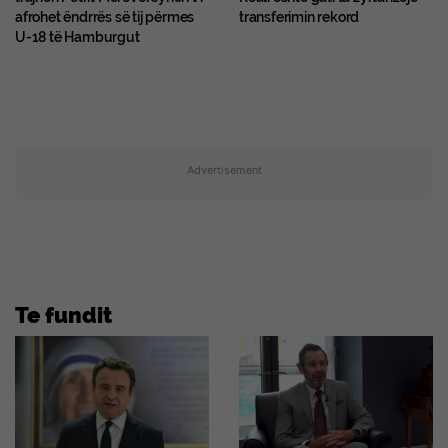
afrohet ëndrrës së tij përmes
transferimin rekord
U-18 të Hamburgut
Advertisement
Te fundit