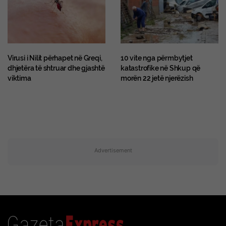
Virusi i Nilit përhapet në Greqi,
10 vite nga përmbytjet
dhjetëra të shtruar dhe gjashtë
katastrofike në Shkup që
viktima
morën 22 jetë njerëzish
Advertisement