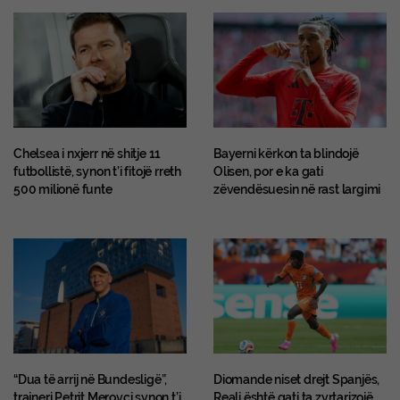
Chelsea i nxjerr në shitje 11
Bayerni kërkon ta blindojë
futbollistë, synon t’i fitojë rreth
Olisen, por e ka gati
500 milionë funte
zëvendësuesin në rast largimi
“Dua të arrij në Bundesligë”,
Diomande niset drejt Spanjës,
trajneri Petrit Merovci synon t’i
Reali është gati ta zyrtarizojë