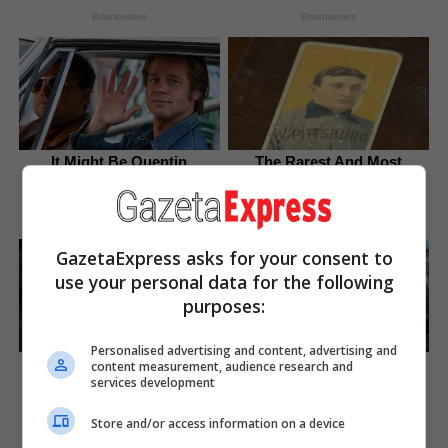
Brainberries
Brainberries
It Might Be Quentin
The Rarest And Most
Tarantino's Last Movie
Valuable Card In The Whole
World
Brainberries
Brainberries
GazetaExpress asks for your consent to
use your personal data for the following
purposes:
Personalised advertising and content, advertising and
Think Your Crush Doesn't
Unleashing Her Passion:
content measurement, audience research and
Notice You? Think Again
Demi Moore's 8 Sultriest
services development
Movie Roles!
Brainberries
Store and/or access information on a device
Brainberries