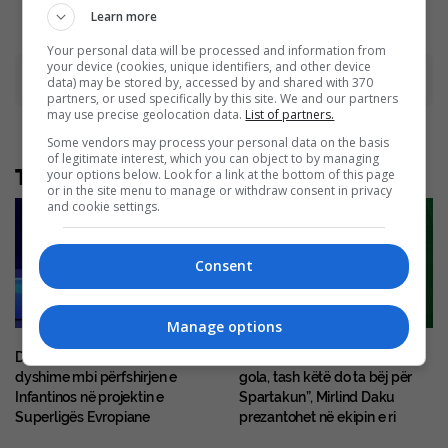
Learn more
Your personal data will be processed and information from
your device (cookies, unique identifiers, and other device
Advertisement
data) may be stored by, accessed by and shared with 370
partners, or used specifically by this site. We and our partners
may use precise geolocation data.
List of partners.
Some vendors may process your personal data on the basis
of legitimate interest, which you can object to by managing
Të tjera nga rubrika
your options below. Look for a link at the bottom of this page
or in the site menu to manage or withdraw consent in privacy
and cookie settings.
Consent
Manage options
Dokumente të reja hedhin
“Mua më pëlqen të shënoj
dyshime mbi përfshirjen e
gola, tash këtë do ta bëj për
Infantinos në projektin e
Spartakun”, Mirlind Daku
Superligës Evropiane
prezantohet në ekipin e ri