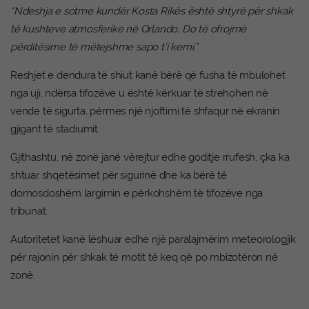
“Ndeshja e sotme kundër Kosta Rikës është shtyrë për shkak
të kushteve atmosferike në Orlando. Do të ofrojmë
përditësime të mëtejshme sapo t’i kemi.”
Reshjet e dendura të shiut kanë bërë që fusha të mbulohet
nga uji, ndërsa tifozëve u është kërkuar të strehohen në
vende të sigurta, përmes një njoftimi të shfaqur në ekranin
gjigant të stadiumit.
Gjithashtu, në zonë janë vërejtur edhe goditje rrufesh, çka ka
shtuar shqetësimet për sigurinë dhe ka bërë të
domosdoshëm largimin e përkohshëm të tifozëve nga
tribunat.
Autoritetet kanë lëshuar edhe një paralajmërim meteorologjik
për rajonin për shkak të motit të keq që po mbizotëron në
zonë.