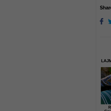
Sha
LAJM
R