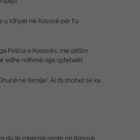
hpejti.
e u kthyer në Kosovë për t’u
nga Policia e Kosovës, me qëllim
kuar edhe ndihmë nga qytetarët.
Dhunë në familje”. Ai dyshohet se ka
ova do të mbërrijë sonte në Kosovë