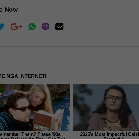
re Now
E NGA INTERNETI
emember Them? These '90s
2025’s Most Impactful Celeb