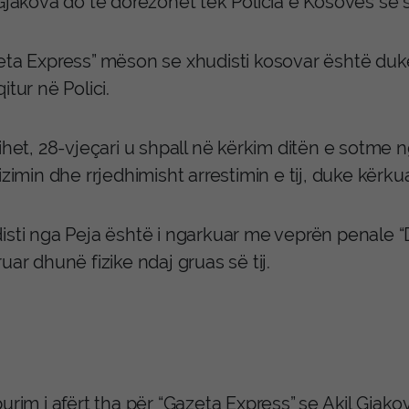
Gjakova do të dorëzohet tek Policia e Kosovës së s
eta Express” mëson se xhudisti kosovar është duk
itur në Polici.
ihet, 28-vjeçari u shpall në kërkim ditën e sotme 
izimin dhe rrjedhimisht arrestimin e tij, duke kër
isti nga Peja është i ngarkuar me veprën penale “
uar dhunë fizike ndaj gruas së tij.
urim i afërt tha për “Gazeta Express” se Akil Gjak