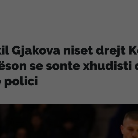
il Gjakova niset drejt 
son se sonte xhudisti 
 polici