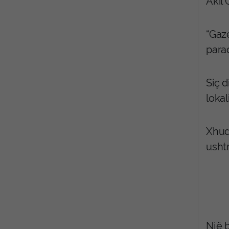
Akil 
“Gaz
paraq
Siç d
lokal
Xhud
ushtr
Një b