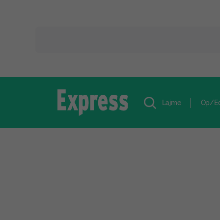
Lajme
Op/E