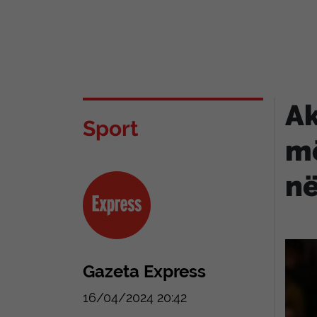
Ak
Sport
më
në
Gazeta Express
16/04/2024 20:42