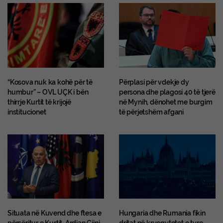
“Kosova nuk ka kohë për të
Përplasi për vdekje dy
humbur” – OVL UÇK i bën
persona dhe plagosi 40 të tjerë
thirrje Kurtit të krijojë
në Mynih, dënohet me burgim
institucionet
të përjetshëm afgani
Situata në Kuvend dhe ftesa e
Hungaria dhe Rumania fikin