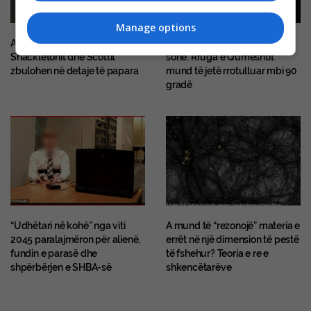
Manage options
Anijet e humbura të
Rruga e trazuar e galaktikës
Shackletonit dhe Scottit
sonë: Rruga e Qumështit
zbulohen në detaje të papara
mund të jetë rrotulluar mbi 90
gradë
“Udhëtari në kohë” nga viti
A mund të “rezonojë” materia e
2045 paralajmëron për alienë,
errët në një dimension të pestë
fundin e parasë dhe
të fshehur? Teoria e re e
shpërbërjen e SHBA-së
shkencëtarëve