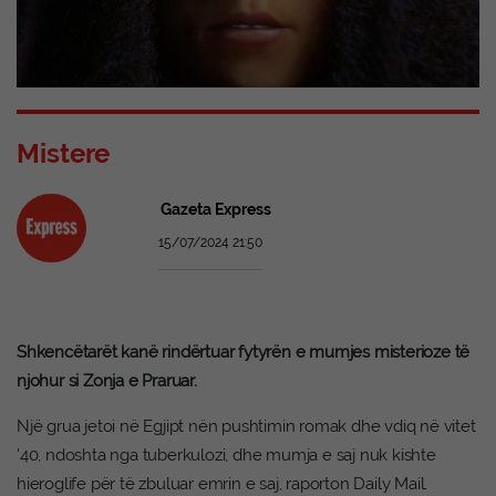
Mistere
Gazeta Express
15/07/2024 21:50
Shkencëtarët kanë rindërtuar fytyrën e mumjes misterioze të
njohur si Zonja e Praruar.
Një grua jetoi në Egjipt nën pushtimin romak dhe vdiq në vitet
’40, ndoshta nga tuberkulozi, dhe mumja e saj nuk kishte
hieroglife për të zbuluar emrin e saj, raporton Daily Mail.