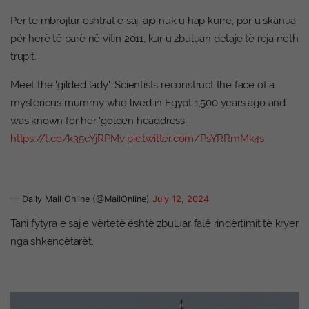
Për të mbrojtur eshtrat e saj, ajo nuk u hap kurrë, por u skanua
për herë të parë në vitin 2011, kur u zbuluan detaje të reja rreth
trupit.
Meet the 'gilded lady': Scientists reconstruct the face of a
mysterious mummy who lived in Egypt 1,500 years ago and
was known for her 'golden headdress'
https://t.co/k35cYjRPMv
pic.twitter.com/PsYRRmMk4s
— Daily Mail Online (@MailOnline)
July 12, 2024
Tani fytyra e saj e vërtetë është zbuluar falë rindërtimit të kryer
nga shkencëtarët.