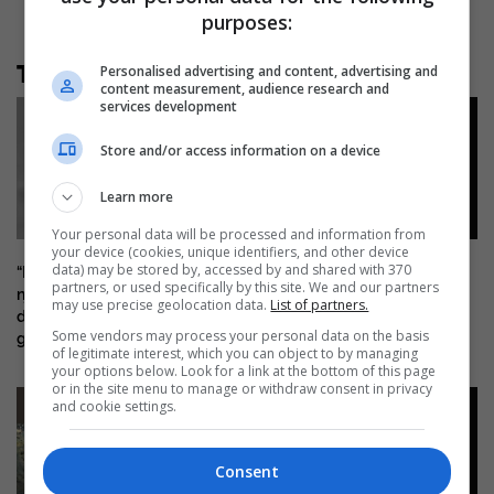
purposes:
Të tjera nga rubrika
Personalised advertising and content, advertising and
content measurement, audience research and
services development
Store and/or access information on a device
Learn more
Your personal data will be processed and information from
your device (cookies, unique identifiers, and other device
data) may be stored by, accessed by and shared with 370
“Një kapitull i ri për
Relievi i lashtë grek që duket
partners, or used specifically by this site. We and our partners
njerëzimin”? Steven Greer ngre
sikur paraqet një “laptop”:
may use precise geolocation data.
List of partners.
dyshime për publikimin
Çfarë fshihet pas teorisë?
Some vendors may process your personal data on the basis
gradual të dosjeve UFO
of legitimate interest, which you can object to by managing
your options below. Look for a link at the bottom of this page
or in the site menu to manage or withdraw consent in privacy
and cookie settings.
Consent