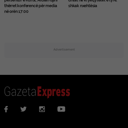
përsëritur e Kurtit, Ardian Gjini
dritat në kryeqytetet e tyre,
thërret konferencë për media
shkak nxehtësia
në orën 17:00
Advertisement