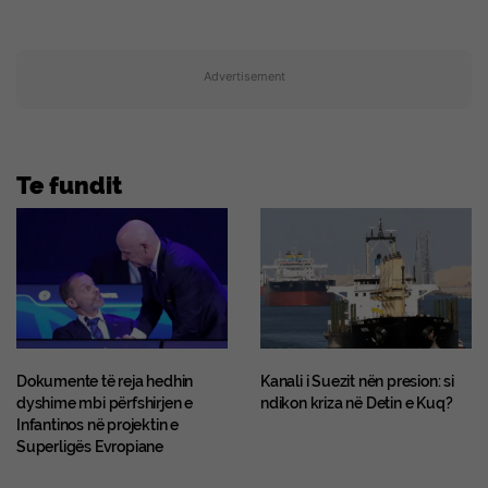
Advertisement
Te fundit
Dokumente të reja hedhin
Kanali i Suezit nën presion: si
dyshime mbi përfshirjen e
ndikon kriza në Detin e Kuq?
Infantinos në projektin e
Superligës Evropiane