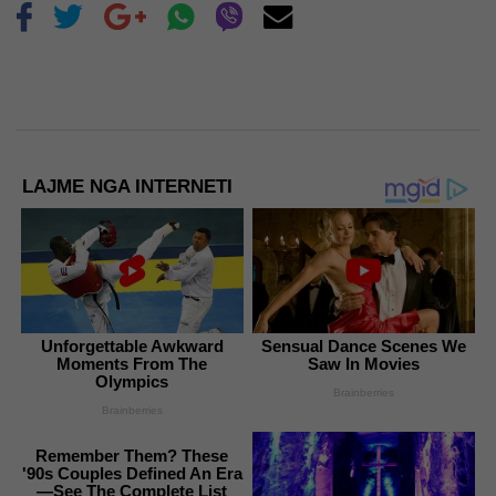
LAJME NGA INTERNETI
Unforgettable Awkward
Sensual Dance Scenes We
Moments From The
Saw In Movies
Olympics
Brainberries
Brainberries
Remember Them? These
'90s Couples Defined An Era
—See The Complete List