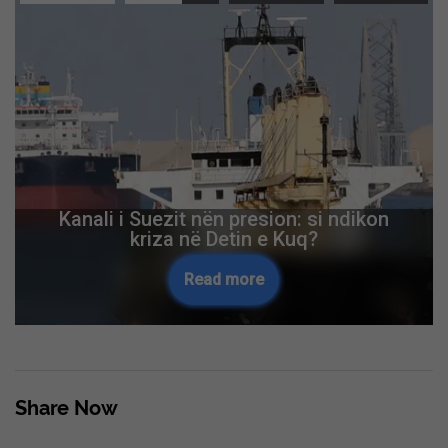
Kanali i Suezit nën presion: si ndikon
kriza në Detin e Kuq?
Read more
Share Now