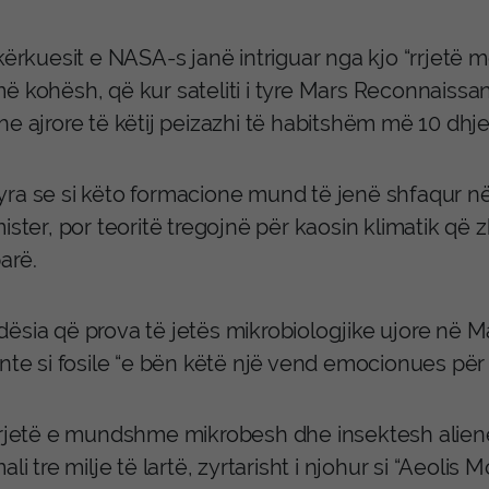
kërkuesit e NASA-s janë intriguar nga kjo “rrjetë 
ë kohësh, që kur sateliti i tyre Mars Reconnaissan
e ajrore të këtij peizazhi të habitshëm më 10 dhje
ra se si këto formacione mund të jenë shfaqur n
ister, por teoritë tregojnë për kaosin klimatik që z
arë.
sia që prova të jetës mikrobiologjike ujore në Ma
nte si fosile “e bën këtë një vend emocionues për 
rrjetë e mundshme mikrobesh dhe insektesh alien
ali tre milje të lartë, zyrtarisht i njohur si “Aeolis