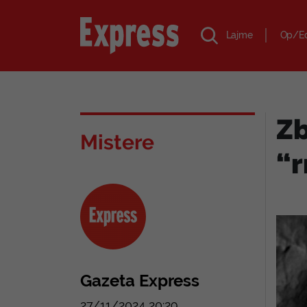
Lajme
Op/E
Zb
Mistere
“r
Gazeta Express
27/11/2024 20:29