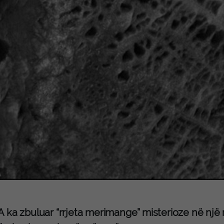
 ka zbuluar “rrjeta merimange” misterioze në një r