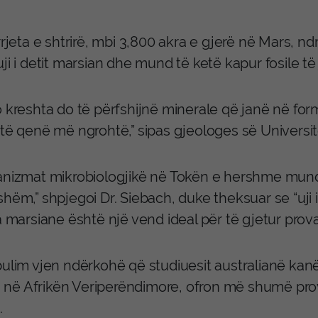
rrjeta e shtrirë, mbi 3,800 akra e gjerë në Mars,
ji i detit marsian dhe mund të ketë kapur fosile të 
o kreshta do të përfshijnë minerale që janë në fo
të qenë më ngrohtë,” sipas gjeologes së Universitet
anizmat mikrobiologjikë në Tokën e hershme mund 
hëm,” shpjegoi Dr. Siebach, duke theksuar se “uji i
a marsiane është një vend ideal për të gjetur prova
bulim vjen ndërkohë që studiuesit australianë kanë
ra në Afrikën Veriperëndimore, ofron më shumë pro
.