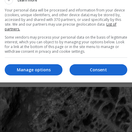
Learn more
Your personal data will be processed and information from your device
(cookies, unique identifiers, and other device data) may be stored by,
accessed by and shared with 370 partners, or used specifically by this
site. We and our partners may use precise geolocation data.
List of
partners.
Some vendors may process your personal data on the basis of legitimate
interest, which you can object to by managing your options below. Look
for a link at the bottom of this page or in the site menu to manage or
withdraw consent in privacy and cookie settings.
Manage options
Consent