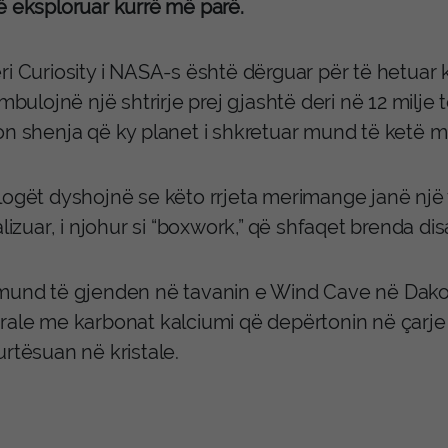
ë eksploruar kurrë më parë.
ri Curiosity i NASA-s është dërguar për të hetuar 
 mbulojnë një shtrirje prej gjashtë deri në 12 milj
on shenja që ky planet i shkretuar mund të ketë mb
ogët dyshojnë se këto rrjeta merimange janë një ver
alizuar, i njohur si “boxwork,” që shfaqet brenda di
mund të gjenden në tavanin e Wind Cave në Dakotë
rale me karbonat kalciumi që depërtonin në çarj
rtësuan në kristale.