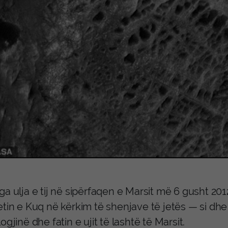
a ulja e tij në sipërfaqen e Marsit më 6 gusht 2012
etin e Kuq në kërkim të shenjave të jetës — si dhe
ogjinë dhe fatin e ujit të lashtë të Marsit.