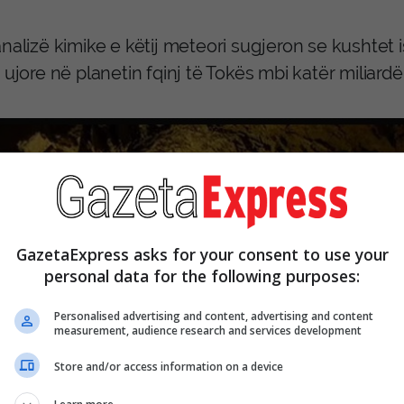
nalizë kimike e këtij meteori sugjeron se kushtet 
 ujore në planetin fqinj të Tokës mbi katër miliardë
GazetaExpress asks for your consent to use your
personal data for the following purposes:
Personalised advertising and content, advertising and content
measurement, audience research and services development
Store and/or access information on a device