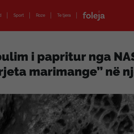
d
Sport
Roze
Te tjera
ulim i papritur nga NA
rjeta marimange” në nj