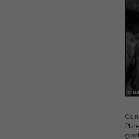
Që ng
Plan
gjeol