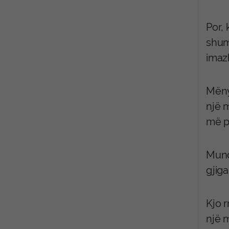
Por, 
shum
imazh
Mëny
një m
më p
Mundë
gjiga
Kjo 
një m