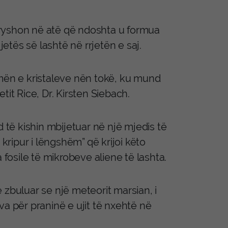
 ndryshon në atë që ndoshta u formua
jetës së lashtë në rrjetën e saj.
rmën e kristaleve nën tokë, ku mund
it Rice, Dr. Kirsten Siebach.
të kishin mbijetuar në një mjedis të
 kripur i lëngshëm” që krijoi këto
 fosile të mikrobeve aliene të lashta.
 zbuluar se një meteorit marsian, i
va për praninë e ujit të nxehtë në