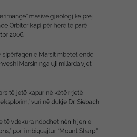
merimange” masive gjeologjike prej
ce Orbiter kapi për herë të parë
tor 2006.
ë sipërfaqen e Marsit mbetet ende
hveshi Marsin nga uji miliarda vjet
rs të jetë kapur në këtë rrjetë
eksplorim,” vuri në dukje Dr. Siebach.
e të vdekura ndodhet nën hijen e
 Mons,” por i mbiquajtur “Mount Sharp.”