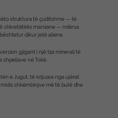
këto struktura të çuditshme — të
e të shkretëtirës marsiane — ndërsa
ështetur dikur jetë aliene.
sion gjigant i një tipi minerali të
sa shpellave në Tokë.
n e Jugut, të krijuara nga ujërat
e midis shkëmbinjve më të butë dhe