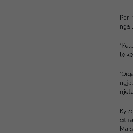
Por, 
nga u
“Kët
të ke
“Org
ngjas
rrjet
Ky z
cili 
Mars