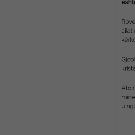
ësht
Rove
cilat
kërk
Gjeol
krist
Ato 
mine
u ngu