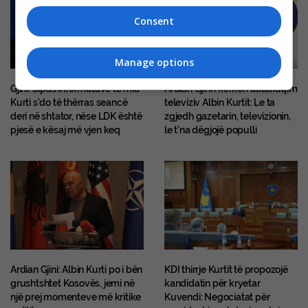
Consent
Manage options
Gjini: Sipas informatave të mia
Ardian Gjini i kërkon ballafaqim
Kurti s’do të thërras seancë
televiziv Albin Kurtit: Le ta
deri në shtator, nëse LDK është
zgjedh gazetarin, televizionin,
pjesë e kësaj më vjen keq
le t’na dëgjojë populli
Ardian Gjini: Albin Kurti po i bën
KDI thirrje Kurtit të propozojë
grushtshtet Kosovës, jemi në
kandidatin për kryetar
një prej momenteve më kritike
Kuvendi: Negociatat për