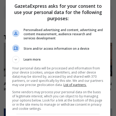
GazetaExpress asks for your consent to
use your personal data for the following
Advertisement
purposes:
Personalised advertising and content, advertising and
content measurement, audience research and
Të tjera nga rubrika
services development
Store and/or access information on a device
Learn more
Your personal data will be processed and information from
your device (cookies, unique identifiers, and other device
data) may be stored by, accessed by and shared with 370
partners, or used specifically by this site. We and our partners
Austria do ta bëjë më të lehtë
Gjini nuk e përjashton rrugën si
may use precise geolocation data.
List of partners.
instalimin e kondicionerëve
mjet për t’iu kundërvënë Albin
Some vendors may process your personal data on the basis
Kurtit
of legitimate interest, which you can object to by managing
your options below. Look for a link at the bottom of this page
or in the site menu to manage or withdraw consent in privacy
and cookie settings.