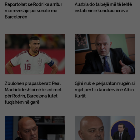
Raportohet se Rodri ka arritur
Austria do ta bëjë më të lehtë
marrëveshje personale me
instalimin e kondicionerëve
Barcelonën
Zbulohen prapaskenat: Real
Gjini nuk e përjashton rrugën si
Madridi dështoi në bisedimet
mjet për t’iu kundërvënë Albin
për Rodrin, Barcelona futet
Kurtit
fuqishëm në garë