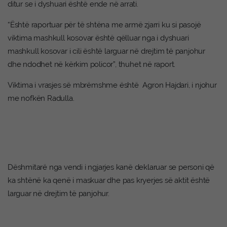
ditur se i dyshuari është ende në arrati.
“Është raportuar për të shtëna me armë zjarri ku si pasojë
viktima mashkull kosovar është qëlluar nga i dyshuari
mashkull kosovar i cili është larguar në drejtim të panjohur
dhe ndodhet në kërkim policor”, thuhet në raport.
Viktima i vrasjes së mbrëmshme është Agron Hajdari, i njohur
me nofkën Radulla.
Dëshmitarë nga vendi i ngjarjes kanë deklaruar se personi që
ka shtënë ka qenë i maskuar dhe pas kryerjes së aktit është
larguar në drejtim të panjohur.