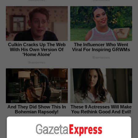
Culkin Cracks Up The Web
The Influencer Who Went
With His Own Version Of
Viral For Inspiring GRWMs
‘Home Alone’
Brainberries
Brainberries
And They Did Show This In
These 9 Actresses Will Make
Bohemian Rapsody!
You Rethink Good And Evil!
Brainberries
Brainberries