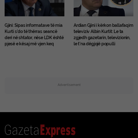
Gjini: Sipas informatave të mia
Ardian Gjini i kërkon ballafaqim
Kurti s’do të thërras seancë
televiziv Albin Kurtit: Le ta
deri në shtator, nëse LDK është
zgjedh gazetarin, televizionin,
pjesë e kësaj më vjen keq
le t’na dëgjojë populli
Advertisement