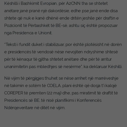
Këshilli i Bashkimit Evropian, për A2CNN tha se shtetet
anëtare janë pranë një dakordësie, edhe pse janë ende disa
shtete që nuk e kanë dhënë ende dritën jeshile për draftin e
Pozicionit të Përbashkët të BE-së, ashtu siç është propozuar
nga Presidenca e Unionit.
“Teksti i fundit duket i stabilizuar, por është plotësisht në dorën
e presidencës të vendosë nëse nevojiten ndryshime shtesë
për të kënaqur të gjitha shtetet anëtare dhe për të arritur
unanimitetin pas mbledhjes së nesërme”, ka deklaruar Këshilli.
Në vijim të përgjigjes thuhet se nëse arrihet një marrëveshje
në takimin e sotëm të COELA, plani është që dosja t’i kalojë
COREPER të premten (22 maj) dhe, pas miratimit të draftit të
Presidencës së BE, të nisë planifikimi i Konferencës
Ndërqeveritare në ditët në vijim.