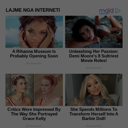
LAJME NGA INTERNETI
A Rihanna Museum Is
Unleashing Her Passion:
Probably Opening Soon
Demi Moore's 8 Sultriest
Movie Roles!
Brainberries
Brainberries
Critics Were Impressed By
She Spends Millions To
The Way She Portrayed
Transform Herself Into A
Grace Kelly
Barbie Doll!
Brainberries
Brainberries