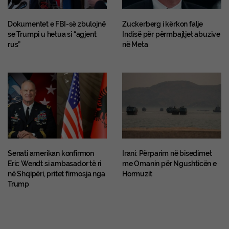
Dokumentet e FBI-së zbulojnë
Zuckerberg i kërkon falje
se Trumpi u hetua si “agjent
Indisë për përmbajtjet abuzive
rus”
në Meta
Senati amerikan konfirmon
Irani: Përparim në bisedimet
Eric Wendt si ambasador të ri
me Omanin për Ngushticën e
në Shqipëri, pritet firmosja nga
Hormuzit
Trump