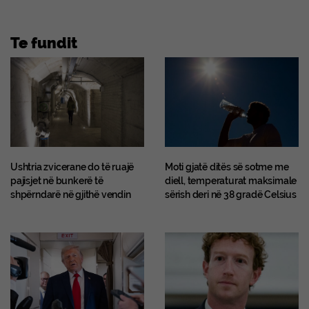
Te fundit
Ushtria zvicerane do të ruajë
Moti gjatë ditës së sotme me
pajisjet në bunkerë të
diell, temperaturat maksimale
shpërndarë në gjithë vendin
sërish deri në 38 gradë Celsius