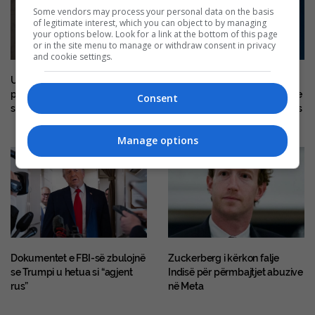
Some vendors may process your personal data on the basis
of legitimate interest, which you can object to by managing
your options below. Look for a link at the bottom of this page
or in the site menu to manage or withdraw consent in privacy
and cookie settings.
Ushtria zvicerane do të ruajë
Moti gjatë ditës së sotme me
pajisjet në bunkerë të
diell, temperaturat maksimale
Consent
shpërndarë në gjithë vendin
sërish deri në 38 gradë Celsius
Manage options
Dokumentet e FBI-së zbulojnë
Zuckerberg i kërkon falje
se Trumpi u hetua si “agjent
Indisë për përmbajtjet abuzive
rus”
në Meta