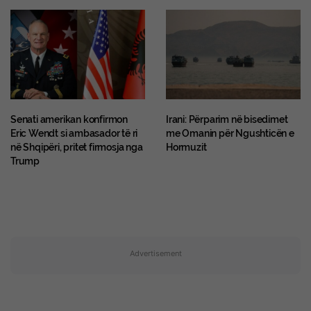
Senati amerikan konfirmon
Irani: Përparim në bisedimet
Eric Wendt si ambasador të ri
me Omanin për Ngushticën e
në Shqipëri, pritet firmosja nga
Hormuzit
Trump
Advertisement