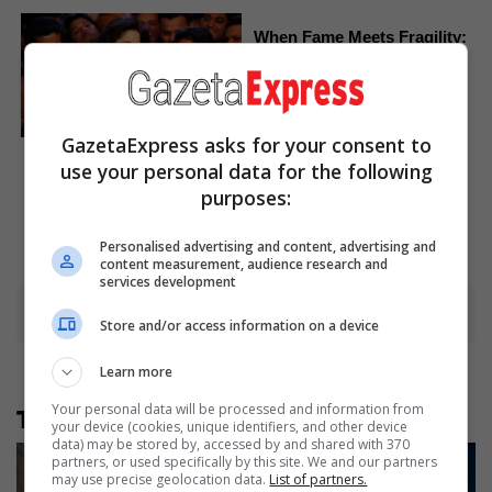
When Fame Meets Fragility:
6 Celebrity Stories You
Won't Forget
Brainberries
GazetaExpress asks for your consent to
Bollywood’s Boldest Dance
use your personal data for the following
Scenes Still Trending
purposes:
Brainberries
Personalised advertising and content, advertising and
content measurement, audience research and
services development
Advertisement
Store and/or access information on a device
Learn more
Your personal data will be processed and information from
Të tjera nga rubrika
your device (cookies, unique identifiers, and other device
data) may be stored by, accessed by and shared with 370
partners, or used specifically by this site. We and our partners
may use precise geolocation data.
List of partners.