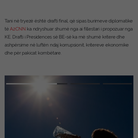
Tani në tryezë është drafti final, që sipas burimeve diplomatike
të
A2CNN
ka ndryshuar shumë nga ai fillestari i propozuar nga
KE. Drafti i Presidences së BE-së ka më shumë kritere dhe
ashpërsime në luftën ndaj korrupsionit, kritereve ekonomike
dhe për pakicat kombëtare.