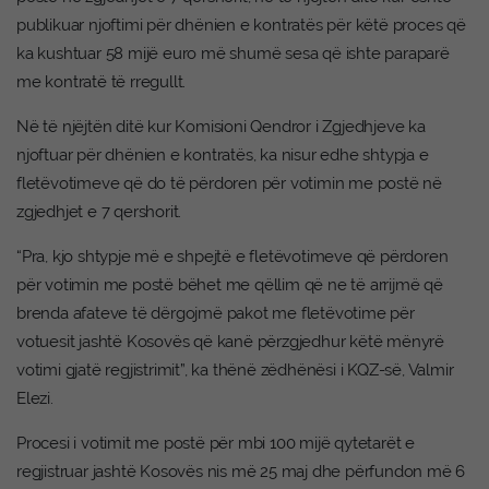
publikuar njoftimi për dhënien e kontratës për këtë proces që
ka kushtuar 58 mijë euro më shumë sesa që ishte paraparë
me kontratë të rregullt.
Në të njëjtën ditë kur Komisioni Qendror i Zgjedhjeve ka
njoftuar për dhënien e kontratës, ka nisur edhe shtypja e
fletëvotimeve që do të përdoren për votimin me postë në
zgjedhjet e 7 qershorit.
“Pra, kjo shtypje më e shpejtë e fletëvotimeve që përdoren
për votimin me postë bëhet me qëllim që ne të arrijmë që
brenda afateve të dërgojmë pakot me fletëvotime për
votuesit jashtë Kosovës që kanë përzgjedhur këtë mënyrë
votimi gjatë regjistrimit”, ka thënë zëdhënësi i KQZ-së, Valmir
Elezi.
Procesi i votimit me postë për mbi 100 mijë qytetarët e
regjistruar jashtë Kosovës nis më 25 maj dhe përfundon më 6