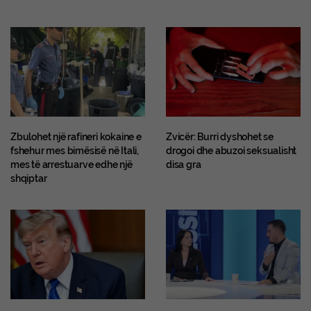
Zbulohet një rafineri kokaine e
Zvicër: Burri dyshohet se
fshehur mes bimësisë në Itali,
drogoi dhe abuzoi seksualisht
mes të arrestuarve edhe një
disa gra
shqiptar