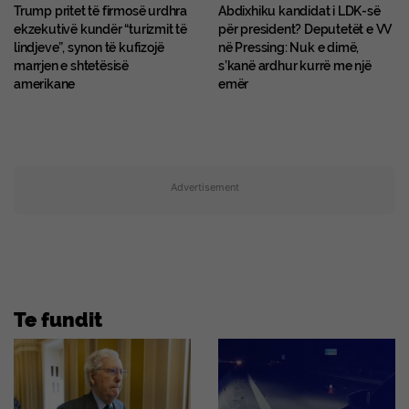
Trump pritet të firmosë urdhra
Abdixhiku kandidat i LDK-së
ekzekutivë kundër “turizmit të
për president? Deputetët e VV
lindjeve”, synon të kufizojë
në Pressing: Nuk e dimë,
marrjen e shtetësisë
s’kanë ardhur kurrë me një
amerikane
emër
Advertisement
Te fundit