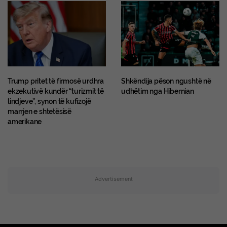
Trump pritet të firmosë urdhra
Shkëndija pëson ngushtë në
ekzekutivë kundër “turizmit të
udhëtim nga Hibernian
lindjeve”, synon të kufizojë
marrjen e shtetësisë
amerikane
Advertisement