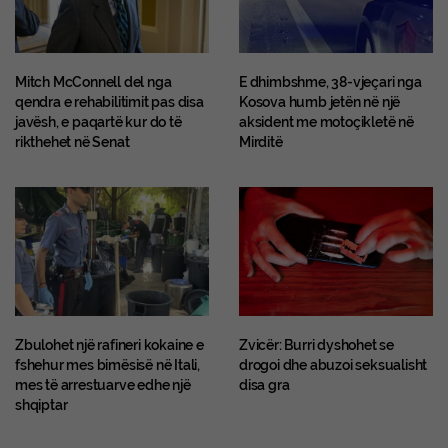
Mitch McConnell del nga
E dhimbshme, 38-vjeçari nga
qendra e rehabilitimit pas disa
Kosova humb jetën në një
javësh, e paqartë kur do të
aksident me motoçikletë në
rikthehet në Senat
Mirditë
Zbulohet një rafineri kokaine e
Zvicër: Burri dyshohet se
fshehur mes bimësisë në Itali,
drogoi dhe abuzoi seksualisht
mes të arrestuarve edhe një
disa gra
shqiptar