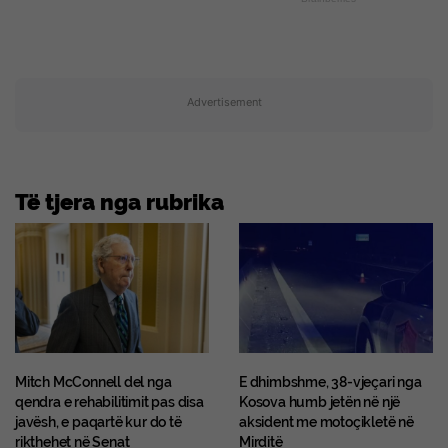
Advertisement
Të tjera nga rubrika
Mitch McConnell del nga
E dhimbshme, 38-vjeçari nga
qendra e rehabilitimit pas disa
Kosova humb jetën në një
javësh, e paqartë kur do të
aksident me motoçikletë në
rikthehet në Senat
Mirditë