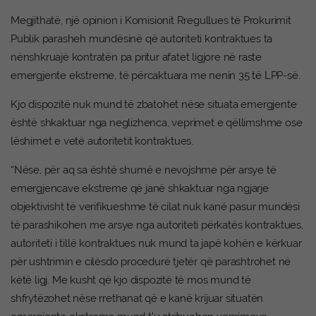
Megjithatë, një opinion i Komisionit Rregullues të Prokurimit
Publik parasheh mundësinë që autoriteti kontraktues ta
nënshkruajë kontratën pa pritur afatet ligjore në raste
emergjente ekstreme, të përcaktuara me nenin 35 të LPP-së.
Kjo dispozitë nuk mund të zbatohet nëse situata emergjente
është shkaktuar nga neglizhenca, veprimet e qëllimshme ose
lëshimet e vetë autoritetit kontraktues.
“Nëse, për aq sa është shumë e nevojshme për arsye të
emergjencave ekstreme që janë shkaktuar nga ngjarje
objektivisht të verifikueshme të cilat nuk kanë pasur mundësi
të parashikohen me arsye nga autoriteti përkatës kontraktues,
autoriteti i tillë kontraktues nuk mund ta japë kohën e kërkuar
për ushtrimin e cilësdo procedurë tjetër që parashtrohet në
këtë ligj. Me kusht që kjo dispozitë të mos mund të
shfrytëzohet nëse rrethanat që e kanë krijuar situatën