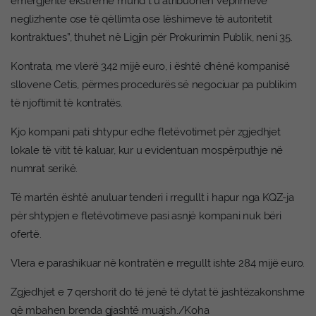
emergjente ekstreme mund t’u atribuohen veprimeve
neglizhente ose të qëllimta ose lëshimeve të autoritetit
kontraktues”, thuhet në Ligjin për Prokurimin Publik, neni 35.
Kontrata, me vlerë 342 mijë euro, i është dhënë kompanisë
sllovene Cetis, përmes procedurës së negociuar pa publikim
të njoftimit të kontratës.
Kjo kompani pati shtypur edhe fletëvotimet për zgjedhjet
lokale të vitit të kaluar, kur u evidentuan mospërputhje në
numrat serikë.
Të martën është anuluar tenderi i rregullt i hapur nga KQZ-ja
për shtypjen e fletëvotimeve pasi asnjë kompani nuk bëri
ofertë.
Vlera e parashikuar në kontratën e rregullt ishte 284 mijë euro.
Zgjedhjet e 7 qershorit do të jenë të dytat të jashtëzakonshme
që mbahen brenda gjashtë muajsh./Koha