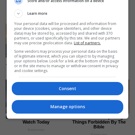
Store and/or access information on a device
What Some Suspected All
Along
Learn more
Brainberries
Your personal data will be processed and information from
your device (cookies, unique identifiers, and other device
These 6 Movies Were So
data) may be stored by, accessed by and shared with 370
Bad That They Became
partners, or used specifically by this site. We and our partners
Instant Classics
may use precise geolocation data.
List of partners.
Brainberries
Some vendors may process your personal data on the basis
of legitimate interest, which you can object to by managing
your options below. Look for a link at the bottom of this page
Is There An Intersex Whale?
or in the site menu to manage or withdraw consent in privacy
This Finding Baffles Science
and cookie settings.
Brainberries
Consent
Manage options
6 Best '90s Action Movies To
Discover 15 Surprising
Watch Today
Things Forbidden By The
Bible
Brainberries
Brainberries