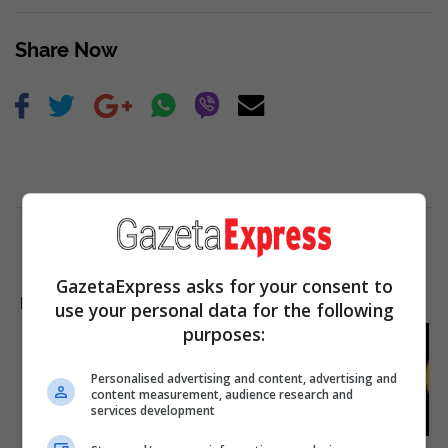
Share Now
GazetaExpress asks for your consent to
LAJME NGA INTERNETI
use your personal data for the following
purposes:
She Took Her Love For
Horses To A Whole New
Level
Personalised advertising and content, advertising and
content measurement, audience research and
Brainberries
services development
Gina Carano Finally Admits