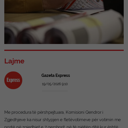
Lajme
Gazeta Express
19/05/2026 9:10
Me procedura të përshpejtuara, Komisioni Qendror i
Zgjedhjeve ka nisur shtypjen e fletëvotimeve për votimin me
postë në zgjedhjet e 7 qershorit, në të njëjtën ditë kur është