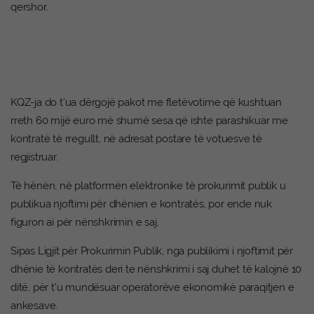
qershor.
KQZ-ja do t’ua dërgojë pakot me fletëvotime që kushtuan
rreth 60 mijë euro më shumë sesa që ishte parashikuar me
kontratë të rregullt, në adresat postare të votuesve të
regjistruar.
Të hënën, në platformën elektronike të prokurimit publik u
publikua njoftimi për dhënien e kontratës, por ende nuk
figuron ai për nënshkrimin e saj.
Sipas Ligjit për Prokurimin Publik, nga publikimi i njoftimit për
dhënie të kontratës deri te nënshkrimi i saj duhet të kalojnë 10
ditë, për t’u mundësuar operatorëve ekonomikë paraqitjen e
ankesave.