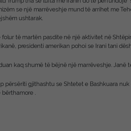
ld Trump tha se lufta me Iranin do të përfundojë 
mizëm se një marrëveshje mund të arrihet me Tehe
jshëm ushtarak.
folur të martën pasdite në një aktivitet në Shtëp
ikanë, presidenti amerikan pohoi se Irani tani dës
duan kaq shumë të bëjnë një marrëveshje. Janë të l
 përsëriti gjithashtu se Shtetet e Bashkuara nuk d
 bërthamore .