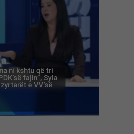
na ni kshtu që tri
PDK’së fajin”, Syla
 zyrtarët e VV’së