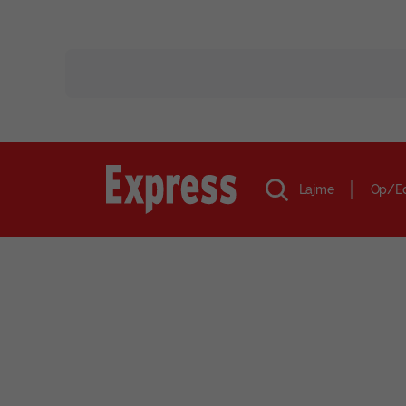
Lajme
Op/E