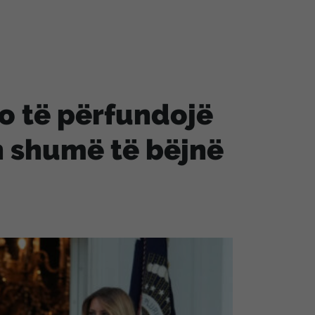
o të përfundojë
n shumë të bëjnë