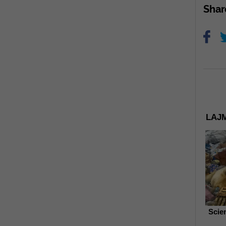
Sha
LAJM
Scie