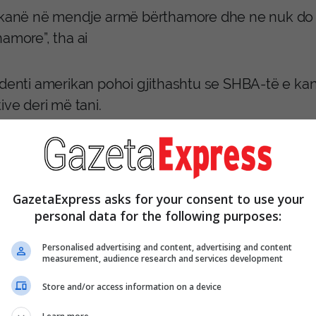
 kanë në mendje armë bërthamore dhe ne nuk do t’
amore”, tha ai
identi amerikan pohoi gjithashtu se SHBA-të e ka
ive deri më tani.
bëmë një punë të jashtëzakonshme. Dhe mendoj 
t”, tha ai.
GazetaExpress asks for your consent to use your
personal data for the following purposes:
ë njëjtën kohë, ai shprehu shpresën se kriza do 
irë”, pa dhënë detaje të mëtejshme rreth rrjedhës
Personalised advertising and content, advertising and content
measurement, audience research and services development
aratat e tij vijnë ndërsa vazhdojnë kontaktet pra
Store and/or access information on a device
ranit, të përqendruara në programin bërthamor të