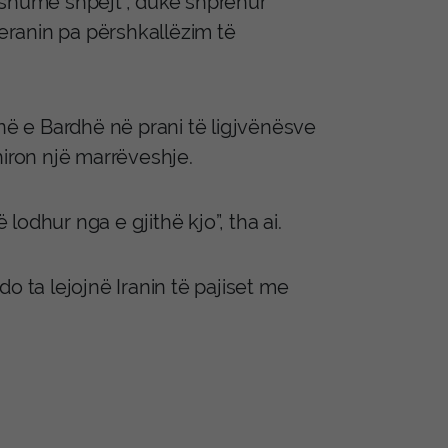
“shumë shpejt”, duke shprehur
ranin pa përshkallëzim të
inë e Bardhë në prani të ligjvënësve
hiron një marrëveshje.
odhur nga e gjithë kjo”, tha ai.
o ta lejojnë Iranin të pajiset me