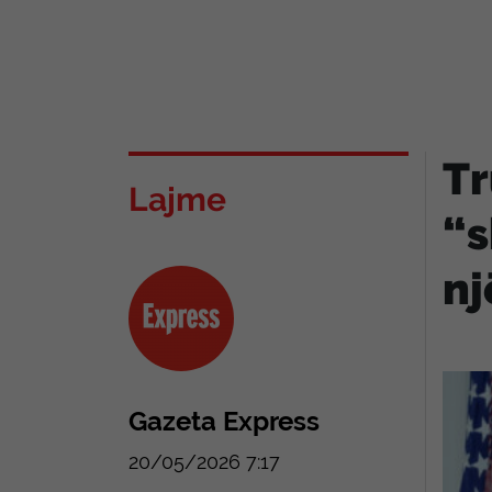
Tr
Lajme
“s
nj
Gazeta Express
20/05/2026 7:17