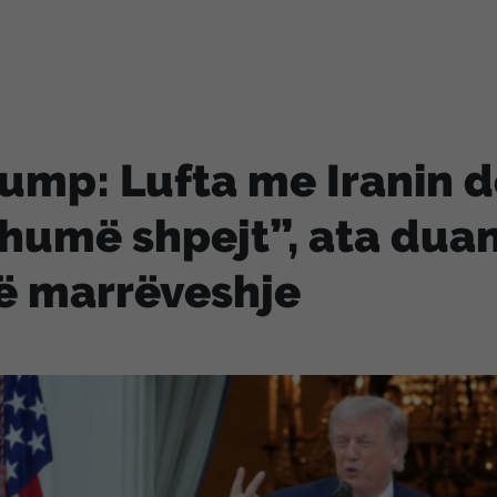
ump: Lufta me Iranin d
humë shpejt”, ata dua
ë marrëveshje