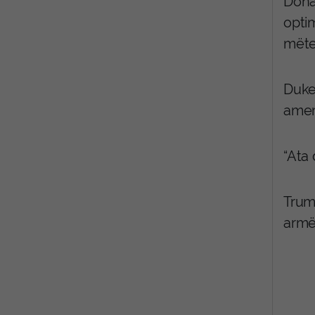
Dona
opti
mëte
Duke 
amer
“Ata 
Trump
armë