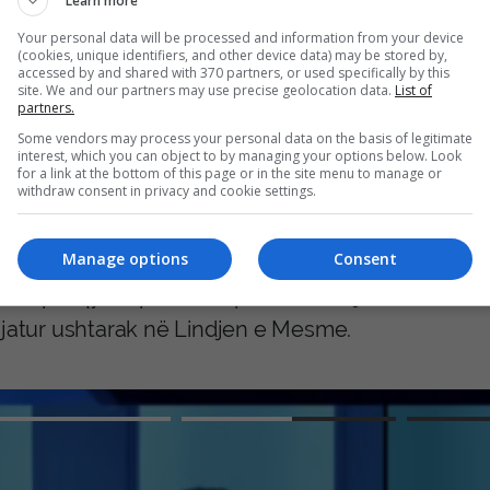
Learn more
atën në Ngushticën e Hormuzit.
Your personal data will be processed and information from your device
(cookies, unique identifiers, and other device data) may be stored by,
accessed by and shared with 370 partners, or used specifically by this
ë njëjtën kohë, Senati i SHBA-së – ku republikan
site. We and our partners may use precise geolocation data.
List of
partners.
vonte një rezolutë mbi fuqitë e luftës të presiden
Some vendors may process your personal data on the basis of legitimate
interest, which you can object to by managing your options below. Look
for a link at the bottom of this page or in the site menu to manage or
 kërkon t’i japë fund përfshirjes ushtarake të SHB
withdraw consent in privacy and cookie settings.
denti merr miratimin e qartë nga Kongresi.
Manage options
Consent
ativa pasqyron presionin politik në rritje brenda 
gjatur ushtarak në Lindjen e Mesme.