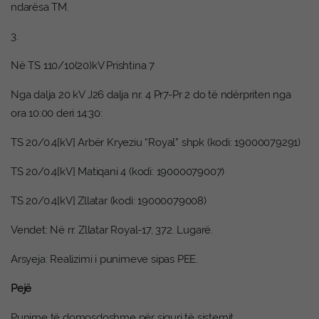
ndarësa TM.
3.
Në TS 110/10(20)kV Prishtina 7
Nga dalja 20 kV J26 dalja nr. 4 Pr7-Pr 2 do të ndërpriten nga
ora 10:00 deri 14:30:
TS 20/0.4[kV] Arbër Kryeziu “Royal” shpk (kodi: 19000079291)
TS 20/0.4[kV] Matiqani 4 (kodi: 19000079007)
TS 20/0.4[kV] Zllatar (kodi: 19000079008)
Vendet: Në rr. Zllatar Royal-17, 372. Lugarë.
Arsyeja: Realizimi i punimeve sipas PEE.
Pejë
Punime të domosdoshme për siguri të sistemit