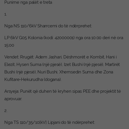
Punime nga palët e treta
1.
Nga NS 110/6kV Sharrcemi do të ndërprehet:
LP 6kV G05 Kolonia (kodi: 42000001) nga ora 10:00 deri në ora
15:00
Vendet: Rrugët: Adem Jashari, Dëshmorët e Kombit, Hani i
Elezit, Hysen Suma (një pjesë), Izet Bushi (një pjesë), Martirët
Bushi (një pjesë), Nuri Bushi, Xhemsedin Suma dhe Zona
Kufitare-Hekurudha (dogana).
Arsyeja: Punët që duhen të kryhen sipas PEE dhe projektit të
aprovuar.
2.
Nga TS 110/35/10[kV] Lipjani do të ndërprehet: