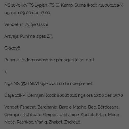
NS 10/04kV TS Lypjan (TS 6), Kampi Suma (kodi: 41000010153)
nga ora 09:00 deri 17:00
Vendet: rr. Zylfije Gashi.
Arsyeja: Punime sipas Z.T.
Gjakovë
Punime të domosdoshme për siguri të sistemit
1.
Nga NS 35/10[kV] Gjakova I do të ndërprehet:
Dalja 10[kV] Cermjani (kodi: 80080012) nga ora 10:00 deri 15:30.
Vendet: Fshatrat: Bardhaniq, Bare e Madhe, Bec, Bërdosana,
Cermjan, Doblibarë, Gërgoc, Jabllanicë, Kodrali, Krlan, Meqe,
Netiç, Rashkoc, Vraniq, Zhabel, Zhdrellë.