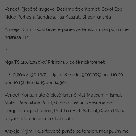
Vendet: Pjesë të rrugëve: Dëshmorët e Kombit, Sokol Sopi,
Ndue Përlleshi, Qëndresa, Isa Kastrati, Shaqir Igrishta.
Arsyeja: Krijimi i kushteve të punës pa tension, manipulim me
ndarësa TM.
2.
Nga TS 110/10(20)kV Prishtina 7 do të ndërprehet:
LP 10(20)kV J30-PR7-Dalja nr. 8 (kodi: 19000079) nga (10:00
deri 10:15) dhe (14:15 deri 14:30).
Vendet: Konsumatorë pjesërisht në Mat-Matiqan: rr. Ismail
Maliqi, Papa Xhon Pali II, Valdete Jashari, konsumatorët
përgjatë rrugës Lugmiri, Prishtina High School, Qazim Pllana,
Royal Green Residence, Labërat etj.
Arsyeja: Krijimi i kushteve të punës pa tension, manipulim me