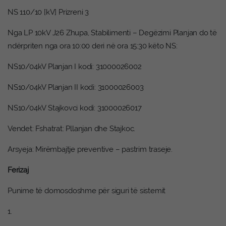
NS 110/10 [kV] Prizreni 3
Nga LP 10kV J26 Zhupa, Stabilimenti – Degëzimi Planjan do të
ndërpriten nga ora 10:00 deri në ora 15:30 këto NS:
NS10/04kV Planjan I kodi: 31000026002
NS10/04kV Planjan II kodi: 31000026003
NS10/04kV Stajkovci kodi: 31000026017
Vendet: Fshatrat: Pllanjan dhe Stajkoc.
Arsyeja: Mirëmbajtje preventive – pastrim traseje.
Ferizaj
Punime të domosdoshme për siguri të sistemit
1.