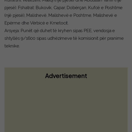
Kurteshi, Vëllezërit Maliqi (një pjesë) dhe Abdullah Tahiri (një
pjesë). Fshatrat: Bukovik, Capar, Dobërçan, Kufcë e Poshtme
(një pjesë), Malishevë, Malishevë e Poshtme, Malishevë e
Epërme dhe Vërbicë e Kmetocit.
Arsyeja: Punët që duhet të kryhen sipas PEE, vendosja e
shtyllës 9/1600 sipas udhëzimeve të komisionit për pranime
teknike.
Advertisement