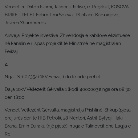
Vendet: rr. Driton Islami, Talinoc i Jerlive, rr. Reçakut, KOSOVA
BRIKET PELET Fehmi Ilmi Sojeva, TS pllaci i Krasniqëve,
Jezerci Xhamprerës.
Arsyeja: Projekte investive. Zhvendosja e kabllove ekzistuese
në kanalin e ri sipas projektit të Ministrisë në magjistralen
Ferizaj.
2.
Nga TS 110/35/10kV Ferizaj 1 do të ndërprehet:
Dalja 10kV Vëllezërit Gërvalla 1 (kodi: 40000031) nga ora 08:30
deri 18:00.
Vendet: Vëllezërit Gërvalla, magjistralja Prishtinë-Shkup (pjesa
prej urës deri te HIB Petroli), 28 Nëntori, Astrit Bytyqi, Haki
Braha, Emin Duraku (një pjesë), rruga e Talinovcit dhe Lagjja e
Re.