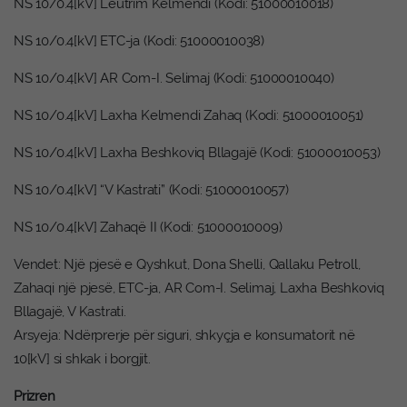
NS 10/0.4[kV] Leutrim Kelmendi (Kodi: 51000010018)
NS 10/0.4[kV] ETC-ja (Kodi: 51000010038)
NS 10/0.4[kV] AR Com-I. Selimaj (Kodi: 51000010040)
NS 10/0.4[kV] Laxha Kelmendi Zahaq (Kodi: 51000010051)
NS 10/0.4[kV] Laxha Beshkoviq Bllagajë (Kodi: 51000010053)
NS 10/0.4[kV] “V Kastrati” (Kodi: 51000010057)
NS 10/0.4[kV] Zahaqë II (Kodi: 51000010009)
Vendet: Një pjesë e Qyshkut, Dona Shelli, Qallaku Petroll,
Zahaqi një pjesë, ETC-ja, AR Com-I. Selimaj, Laxha Beshkoviq
Bllagajë, V Kastrati.
Arsyeja: Ndërprerje për siguri, shkyçja e konsumatorit në
10[kV] si shkak i borgjit.
Prizren