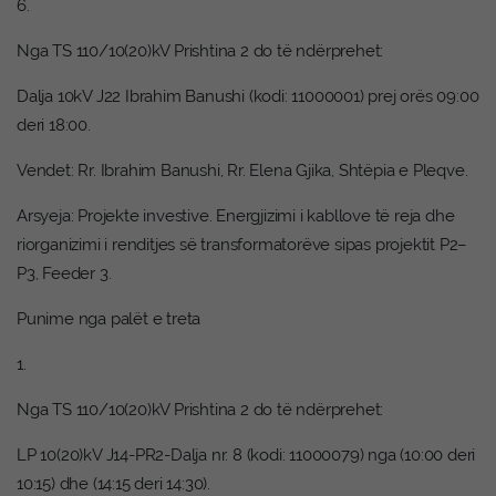
6.
Nga TS 110/10(20)kV Prishtina 2 do të ndërprehet:
Dalja 10kV J22 Ibrahim Banushi (kodi: 11000001) prej orës 09:00
deri 18:00.
Vendet: Rr. Ibrahim Banushi, Rr. Elena Gjika, Shtëpia e Pleqve.
Arsyeja: Projekte investive. Energjizimi i kabllove të reja dhe
riorganizimi i renditjes së transformatorëve sipas projektit P2–
P3, Feeder 3.
Punime nga palët e treta
1.
Nga TS 110/10(20)kV Prishtina 2 do të ndërprehet:
LP 10(20)kV J14-PR2-Dalja nr. 8 (kodi: 11000079) nga (10:00 deri
10:15) dhe (14:15 deri 14:30).