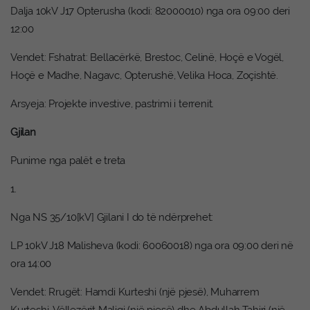
Dalja 10kV J17 Opterusha (kodi: 82000010) nga ora 09:00 deri
12:00
Vendet: Fshatrat: Bellacërkë, Brestoc, Celinë, Hoçë e Vogël,
Hoçë e Madhe, Nagavc, Opterushë, Velika Hoca, Zoçishtë.
Arsyeja: Projekte investive, pastrimi i terrenit.
Gjilan
Punime nga palët e treta
1.
Nga NS 35/10[kV] Gjilani I do të ndërprehet:
LP 10kV J18 Malisheva (kodi: 60060018) nga ora 09:00 deri në
ora 14:00
Vendet: Rrugët: Hamdi Kurteshi (një pjesë), Muharrem