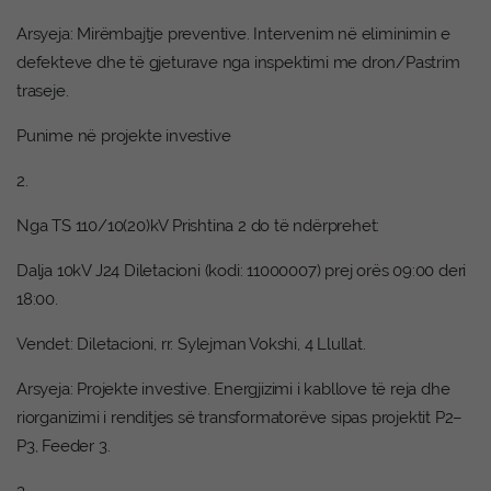
Arsyeja: Mirëmbajtje preventive. Intervenim në eliminimin e
defekteve dhe të gjeturave nga inspektimi me dron/Pastrim
traseje.
Punime në projekte investive
2.
Nga TS 110/10(20)kV Prishtina 2 do të ndërprehet:
Dalja 10kV J24 Diletacioni (kodi: 11000007) prej orës 09:00 deri
18:00.
Vendet: Diletacioni, rr. Sylejman Vokshi, 4 Llullat.
Arsyeja: Projekte investive. Energjizimi i kabllove të reja dhe
riorganizimi i renditjes së transformatorëve sipas projektit P2–
P3, Feeder 3.