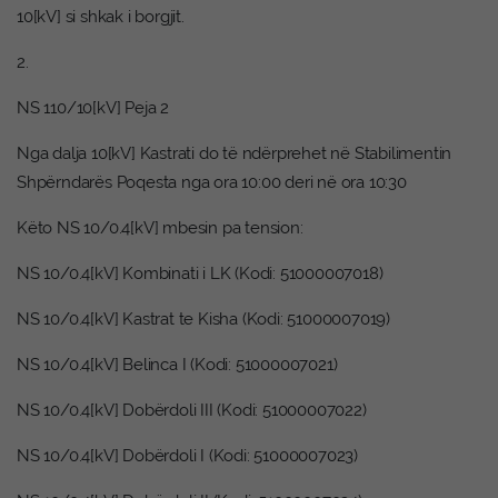
10[kV] si shkak i borgjit.
2.
NS 110/10[kV] Peja 2
Nga dalja 10[kV] Kastrati do të ndërprehet në Stabilimentin
Shpërndarës Poqesta nga ora 10:00 deri në ora 10:30
Këto NS 10/0.4[kV] mbesin pa tension:
NS 10/0.4[kV] Kombinati i LK (Kodi: 51000007018)
NS 10/0.4[kV] Kastrat te Kisha (Kodi: 51000007019)
NS 10/0.4[kV] Belinca I (Kodi: 51000007021)
NS 10/0.4[kV] Dobërdoli III (Kodi: 51000007022)
NS 10/0.4[kV] Dobërdoli I (Kodi: 51000007023)