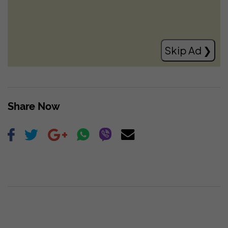
Marubët dhe Gjon Mili bashkohen në
Shkodër, një udhëtim në historinë e
fotografisë
Read more
Skip Ad ❯
Share Now