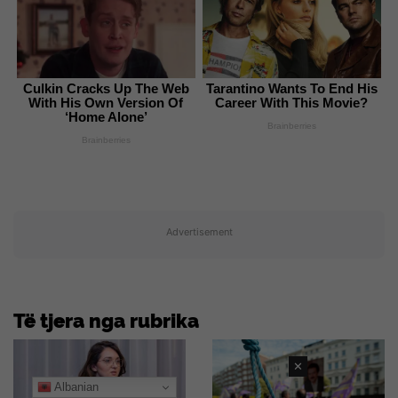
Culkin Cracks Up The Web
Tarantino Wants To End His
With His Own Version Of
Career With This Movie?
‘Home Alone’
Brainberries
Brainberries
Advertisement
Të tjera nga rubrika
✕
Albanian