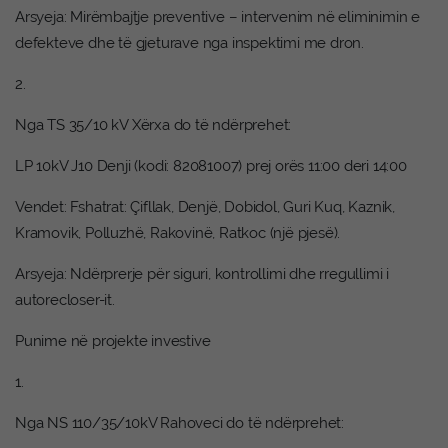
Arsyeja: Mirëmbajtje preventive – intervenim në eliminimin e
defekteve dhe të gjeturave nga inspektimi me dron.
2.
Nga TS 35/10 kV Xërxa do të ndërprehet:
LP 10kV J10 Denji (kodi: 82081007) prej orës 11:00 deri 14:00
Vendet: Fshatrat: Çifllak, Denjë, Dobidol, Guri Kuq, Kaznik,
Kramovik, Polluzhë, Rakovinë, Ratkoc (një pjesë).
Arsyeja: Ndërprerje për siguri, kontrollimi dhe rregullimi i
autorecloser-it.
Punime në projekte investive
1.
Nga NS 110/35/10kV Rahoveci do të ndërprehet: