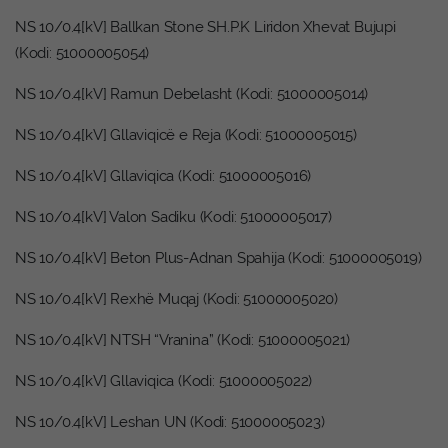
NS 10/0.4[kV] Ballkan Stone SH.P.K Liridon Xhevat Bujupi
(Kodi: 51000005054)
NS 10/0.4[kV] Ramun Debelasht (Kodi: 51000005014)
NS 10/0.4[kV] Gllaviqicë e Reja (Kodi: 51000005015)
NS 10/0.4[kV] Gllaviqica (Kodi: 51000005016)
NS 10/0.4[kV] Valon Sadiku (Kodi: 51000005017)
NS 10/0.4[kV] Beton Plus-Adnan Spahija (Kodi: 51000005019)
NS 10/0.4[kV] Rexhë Muqaj (Kodi: 51000005020)
NS 10/0.4[kV] NTSH “Vranina” (Kodi: 51000005021)
NS 10/0.4[kV] Gllaviqica (Kodi: 51000005022)
NS 10/0.4[kV] Leshan UN (Kodi: 51000005023)