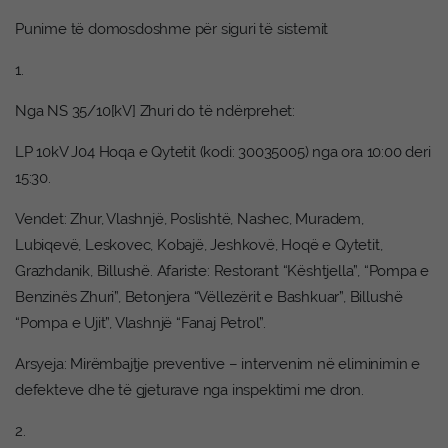
Punime të domosdoshme për siguri të sistemit
1.
Nga NS 35/10[kV] Zhuri do të ndërprehet:
LP 10kV J04 Hoqa e Qytetit (kodi: 30035005) nga ora 10:00 deri
15:30.
Vendet: Zhur, Vlashnjë, Poslishtë, Nashec, Muradem,
Lubiqevë, Leskovec, Kobajë, Jeshkovë, Hoqë e Qytetit,
Grazhdanik, Billushë. Afariste: Restorant “Kështjella”, “Pompa e
Benzinës Zhuri”, Betonjera “Vëllezërit e Bashkuar”, Billushë
“Pompa e Ujit”, Vlashnjë “Fanaj Petrol”.
Arsyeja: Mirëmbajtje preventive – intervenim në eliminimin e
defekteve dhe të gjeturave nga inspektimi me dron.
2.