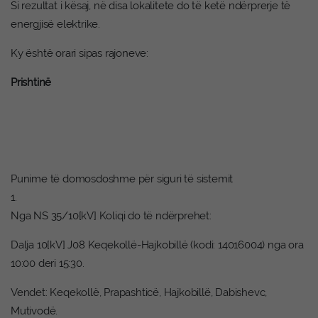
Si rezultat i kësaj, në disa lokalitete do të ketë ndërprerje të
energjisë elektrike.
Ky është orari sipas rajoneve:
Prishtinë
Punime të domosdoshme për siguri të sistemit
1.
Nga NS 35/10[kV] Koliqi do të ndërprehet:
Dalja 10[kV] J08 Keqekollë-Hajkobillë (kodi: 14016004) nga ora
10:00 deri 15:30.
Vendet: Keqekollë, Prapashticë, Hajkobillë, Dabishevc,
Mutivodë.