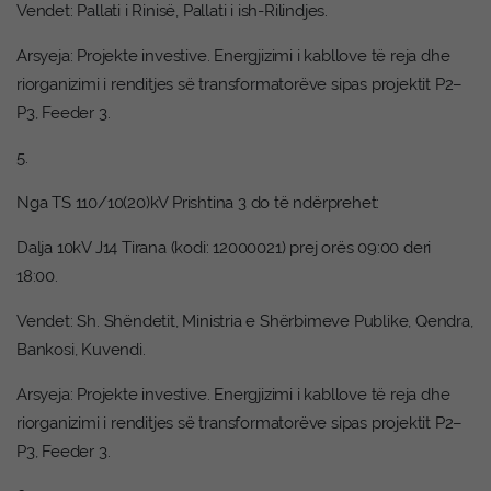
Vendet: Pallati i Rinisë, Pallati i ish-Rilindjes.
Arsyeja: Projekte investive. Energjizimi i kabllove të reja dhe
riorganizimi i renditjes së transformatorëve sipas projektit P2–
P3, Feeder 3.
5.
Nga TS 110/10(20)kV Prishtina 3 do të ndërprehet:
Dalja 10kV J14 Tirana (kodi: 12000021) prej orës 09:00 deri
18:00.
Vendet: Sh. Shëndetit, Ministria e Shërbimeve Publike, Qendra,
Bankosi, Kuvendi.
Arsyeja: Projekte investive. Energjizimi i kabllove të reja dhe
riorganizimi i renditjes së transformatorëve sipas projektit P2–
P3, Feeder 3.