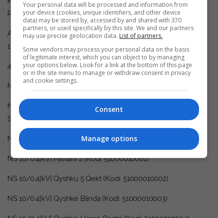
Kerstovci, Betonjerka, Kliqina, Pompat e Ujit – Jabllanicë,
Your personal data will be processed and information from
your device (cookies, unique identifiers, and other device
Rosujë një pjesë.
data) may be stored by, accessed by and shared with 370
partners, or used specifically by this site. We and our partners
Arsyeja: Ndërprerje për siguri, shkyçja e konsumatorit në
may use precise geolocation data.
List of partners.
10[kV] si shkak i borgjit.
Some vendors may process your personal data on the basis
of legitimate interest, which you can object to by managing
your options below. Look for a link at the bottom of this page
4.
or in the site menu to manage or withdraw consent in privacy
and cookie settings.
NS 110/10[kV] Peja 2
Nga dalja 10[kV] Zahaqi do të ndërprehet në Stabilimentin
Consent
Shpërndarës Ramiz Nikqi nga ora 13:00 deri në ora 13:15
Manage options
NS 10/0.4[kV] Pavlani (Kodi: 51000010007)
NS 10/0.4[kV] Pavlani 2 (Kodi: 51000010061)
NS 10/0.4[kV] Qyshku 5 Qekt (Kodi: 51000010002)
NS 10/0.4[kV] Qyshkë Blinda (Kodi: 51000010003)