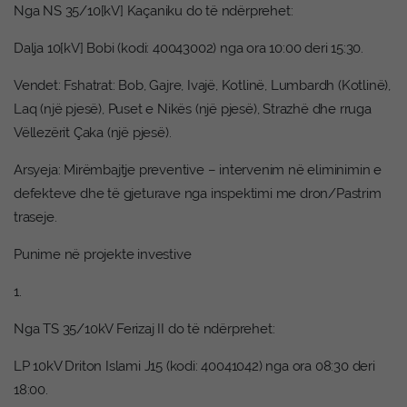
Nga NS 35/10[kV] Kaçaniku do të ndërprehet:
Dalja 10[kV] Bobi (kodi: 40043002) nga ora 10:00 deri 15:30.
Vendet: Fshatrat: Bob, Gajre, Ivajë, Kotlinë, Lumbardh (Kotlinë),
Laq (një pjesë), Puset e Nikës (një pjesë), Strazhë dhe rruga
Vëllezërit Çaka (një pjesë).
Arsyeja: Mirëmbajtje preventive – intervenim në eliminimin e
defekteve dhe të gjeturave nga inspektimi me dron/Pastrim
traseje.
Punime në projekte investive
1.
Nga TS 35/10kV Ferizaj II do të ndërprehet:
LP 10kV Driton Islami J15 (kodi: 40041042) nga ora 08:30 deri
18:00.