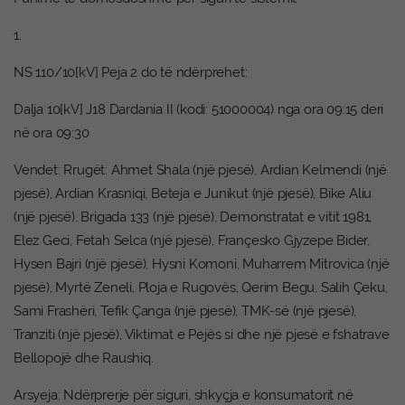
1.
NS 110/10[kV] Peja 2 do të ndërprehet:
Dalja 10[kV] J18 Dardania II (kodi: 51000004) nga ora 09:15 deri
në ora 09:30
Vendet: Rrugët: Ahmet Shala (një pjesë), Ardian Kelmendi (një
pjesë), Ardian Krasniqi, Beteja e Junikut (një pjesë), Bike Aliu
(një pjesë), Brigada 133 (një pjesë), Demonstratat e vitit 1981,
Elez Geci, Fetah Selca (një pjesë), Françesko Gjyzepe Bider,
Hysen Bajri (një pjesë), Hysni Komoni, Muharrem Mitrovica (një
pjesë), Myrtë Zeneli, Ploja e Rugovës, Qerim Begu, Salih Çeku,
Sami Frashëri, Tefik Çanga (një pjesë), TMK-së (një pjesë),
Tranziti (një pjesë), Viktimat e Pejës si dhe një pjesë e fshatrave
Bellopojë dhe Raushiq.
Arsyeja: Ndërprerje për siguri, shkyçja e konsumatorit në