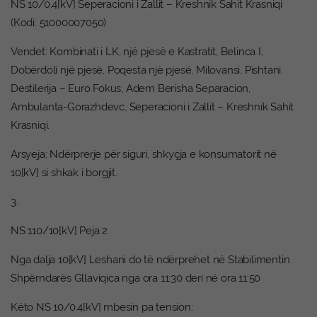
NS 10/0.4[kV] Seperacioni i Zallit – Kreshnik Sahit Krasniqi
(Kodi: 51000007050)
Vendet: Kombinati i LK, një pjesë e Kastratit, Belinca I,
Dobërdoli një pjesë, Poqesta një pjesë, Milovansi, Pishtani,
Destilerija – Euro Fokus, Adem Berisha Separacion,
Ambulanta-Gorazhdevc, Seperacioni i Zallit – Kreshnik Sahit
Krasniqi.
Arsyeja: Ndërprerje për siguri, shkyçja e konsumatorit në
10[kV] si shkak i borgjit.
3.
NS 110/10[kV] Peja 2
Nga dalja 10[kV] Leshani do të ndërprehet në Stabilimentin
Shpërndarës Gllaviqica nga ora 11:30 deri në ora 11:50
Këto NS 10/0.4[kV] mbesin pa tension: