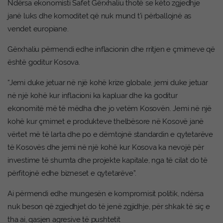
Ndërsa ekonomisti Safet Gërxhaliu thotë se këto zgjedhje
janë luks dhe komoditet që nuk mund t’i përballojnë as
vendet europiane.
Gërxhaliu përmendi edhe inflacionin dhe rritjen e çmimeve që
është goditur Kosova.
“Jemi duke jetuar në një kohë krize globale, jemi duke jetuar
në një kohë kur inflacioni ka kapluar dhe ka goditur
ekonomitë më të mëdha dhe jo vetëm Kosovën. Jemi në një
kohë kur çmimet e produkteve thelbësore në Kosovë janë
vërtet më të larta dhe po e dëmtojnë standardin e qytetarëve
të Kosovës dhe jemi në një kohë kur Kosova ka nevojë për
investime të shumta dhe projekte kapitale, nga të cilat do të
përfitojnë edhe bizneset e qytetarëve”.
Ai përmendi edhe mungesën e kompromisit politik, ndërsa
nuk beson që zgjedhjet do të jenë zgjidhje, për shkak të siç e
tha ai, qasjen agresive të pushtetit