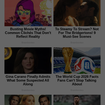
Busting Movie Myths!
To Steamy To Stream? Not
Common Clichés That Don't
For The Bridgertons! 9
Reflect Reality
Must-See Scenes
Brainberries
Brainberries
Gina Carano Finally Admits
The World Cup 2026 Facts
What Some Suspected All
Fans Can't Stop Talking
Along
About
Brainberries
Brainberries