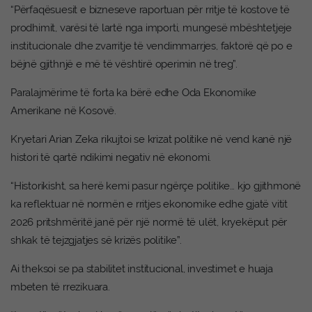
“Përfaqësuesit e bizneseve raportuan për rritje të kostove të
prodhimit, varësi të lartë nga importi, mungesë mbështetjeje
institucionale dhe zvarritje të vendimmarrjes, faktorë që po e
bëjnë gjithnjë e më të vështirë operimin në treg”.
Paralajmërime të forta ka bërë edhe Oda Ekonomike
Amerikane në Kosovë.
Kryetari Arian Zeka rikujtoi se krizat politike në vend kanë një
histori të qartë ndikimi negativ në ekonomi.
“Historikisht, sa herë kemi pasur ngërçe politike… kjo gjithmonë
ka reflektuar në normën e rritjes ekonomike edhe gjatë vitit
2026 pritshmëritë janë për një normë të ulët, kryekëput për
shkak të tejzgjatjes së krizës politike”.
Ai theksoi se pa stabilitet institucional, investimet e huaja
mbeten të rrezikuara.