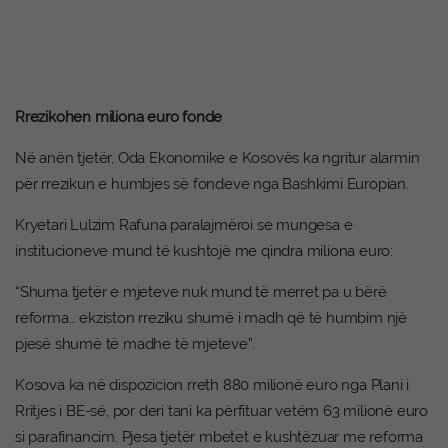
Rrezikohen miliona euro fonde
Në anën tjetër, Oda Ekonomike e Kosovës ka ngritur alarmin
për rrezikun e humbjes së fondeve nga Bashkimi Europian.
Kryetari Lulzim Rafuna paralajmëroi se mungesa e
institucioneve mund të kushtojë me qindra miliona euro:
“Shuma tjetër e mjeteve nuk mund të merret pa u bërë
reforma… ekziston rreziku shumë i madh që të humbim një
pjesë shumë të madhe të mjeteve”.
Kosova ka në dispozicion rreth 880 milionë euro nga Plani i
Rritjes i BE-së, por deri tani ka përfituar vetëm 63 milionë euro
si parafinancim. Pjesa tjetër mbetet e kushtëzuar me reforma