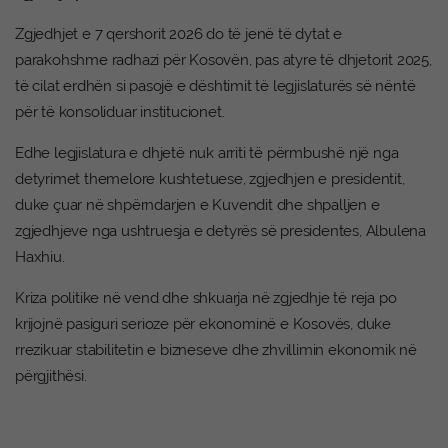
Zgjedhjet e 7 qershorit 2026 do të jenë të dytat e
parakohshme radhazi për Kosovën, pas atyre të dhjetorit 2025,
të cilat erdhën si pasojë e dështimit të legjislaturës së nëntë
për të konsoliduar institucionet.
Edhe legjislatura e dhjetë nuk arriti të përmbushë një nga
detyrimet themelore kushtetuese, zgjedhjen e presidentit,
duke çuar në shpërndarjen e Kuvendit dhe shpalljen e
zgjedhjeve nga ushtruesja e detyrës së presidentes, Albulena
Haxhiu.
Kriza politike në vend dhe shkuarja në zgjedhje të reja po
krijojnë pasiguri serioze për ekonominë e Kosovës, duke
rrezikuar stabilitetin e bizneseve dhe zhvillimin ekonomik në
përgjithësi.