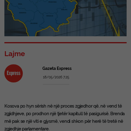
Lajme
Gazeta Express
18/05/2026 7:25
Kosova po hyn sërish në një proces zgjedhor që, në vend të
zgjidhjeve, po prodhon një tjetër kapitull të pasigurisë. Brenda
më pak se një viti e gjysmë, vendi shkon për herë të tretë në
zgjedhje parlamentare.