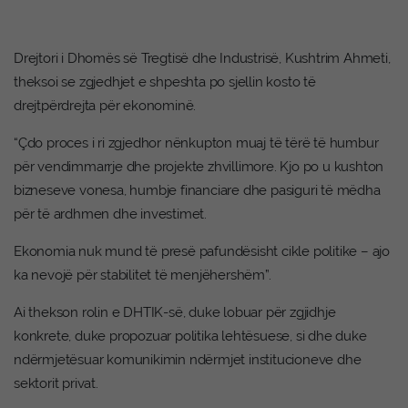
Drejtori i Dhomës së Tregtisë dhe Industrisë, Kushtrim Ahmeti,
theksoi se zgjedhjet e shpeshta po sjellin kosto të
drejtpërdrejta për ekonominë.
“Çdo proces i ri zgjedhor nënkupton muaj të tërë të humbur
për vendimmarrje dhe projekte zhvillimore. Kjo po u kushton
bizneseve vonesa, humbje financiare dhe pasiguri të mëdha
për të ardhmen dhe investimet.
Ekonomia nuk mund të presë pafundësisht cikle politike – ajo
ka nevojë për stabilitet të menjëhershëm”.
Ai thekson rolin e DHTIK-së, duke lobuar për zgjidhje
konkrete, duke propozuar politika lehtësuese, si dhe duke
ndërmjetësuar komunikimin ndërmjet institucioneve dhe
sektorit privat.