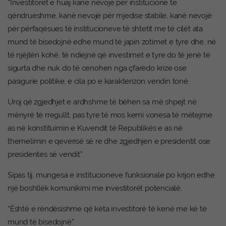
“Investitorët e huaj kanë nevojë për institucione të
qëndrueshme, kanë nevojë për mjedise stabile, kanë nevojë
për përfaqësues të institucioneve të shtetit me të cilët ata
mund të bisedojnë edhe mund të japin zotimet e tyre dhe, në
të njëjtën kohë, të ndiejnë që investimet e tyre do të jenë të
sigurta dhe nuk do të cenohen nga çfarëdo krize ose
pasigurie politike, e cila po e karakterizon vendin tonë.
Uroj që zgjedhjet e ardhshme të bëhen sa më shpejt në
mënyrë të rregullt, pas tyre të mos kemi vonesa të mëtejme
as në konstituimin e Kuvendit të Republikës e as në
themelimin e qeverisë së re dhe zgjedhjen e presidentit ose
presidentes së vendit”.
Sipas tij, mungesa e institucioneve funksionale po krijon edhe
një boshllëk komunikimi me investitorët potencialë.
“Është e rëndësishme që këta investitorë të kenë me kë të
mund të bisedojnë”.