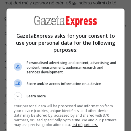
maji deri më 7 qershor në orën 06:59, ndërsa votimi do të
mbahet nga ora 07:00 deri në 19:00. Procesi përfshin
gjithashtu votimin nga diaspora (25 maj – 6 qershor), votimin
në përfaqësi diplomatike më 6 qershor, si dhe një sërë afatesh
për regjistrime dhe akreditime gjatë muajit maj.
GazetaExpress asks for your consent to
use your personal data for the following
Në krahasim me vendet europiane, ku tri cikle zgjedhore
purposes:
zakonisht zhvillohen brenda 7 deri në 10 viteve, Kosova po
vendos një rekord të ri, tri zgjedhje brenda një viti e katër
Personalised advertising and content, advertising and
content measurement, audience research and
muajsh.
services development
Në këtë realitet, zgjedhjet nuk po perceptohen më si
Store and/or access information on a device
mekanizëm zgjidhjeje, por si simptomë e një krize të thellë
institucionale që po zgjatet dhe po prodhon pasoja të
Learn more
drejtpërdrejta për ekonominë dhe zhvillimin e vendit.
Your personal data will be processed and information from
your device (cookies, unique identifiers, and other device
Kosova do të shkojë në zgjedhje të reja më 7 qershor për
data) may be stored by, accessed by and shared with 370
partners, or used specifically by this site. We and our partners
shkak se politika dështoi ta zgjedhë presidentin e shtetit, deri
may use precise geolocation data.
List of partners.
më 28 prill, siç e kërkonte Kushtetuta. Këto janë votimet e