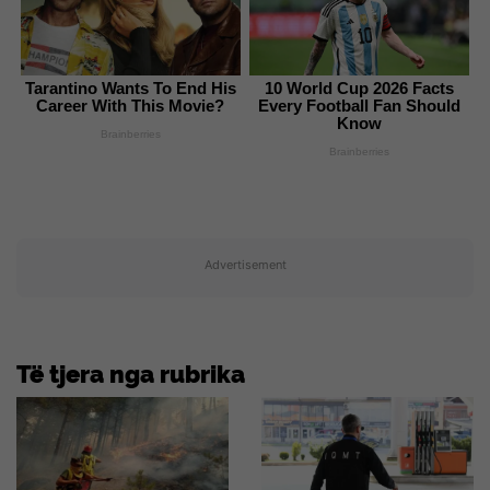
Tarantino Wants To End His
10 World Cup 2026 Facts
Career With This Movie?
Every Football Fan Should
Know
Brainberries
Brainberries
Advertisement
Të tjera nga rubrika