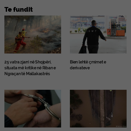
Te fundit
25 vatra zjarri në Shqipëri,
Bien lehtë çmimet e
situata më kritike në Riban e
derivateve
Ngraçan të Mallakastrës