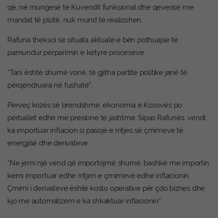
që, në mungesë të Kuvendit funksional dhe qeverisë me
mandat të plotë, nuk mund të realizohen.
Rafuna theksoi se situata aktuale e bën pothuajse të
pamundur përparimin e këtyre proceseve.
“Tani është shumë vonë, të gjitha partitë politike janë të
përqendruara në fushatë”.
Përveç krizës së brendshme, ekonomia e Kosovës po
përballet edhe me presione të jashtme. Sipas Rafunës, vendi
ka importuar inflacion si pasojë e rritjes së çmimeve të
energjisë dhe derivateve.
“Ne jemi një vend që importojmë shumë, bashkë me importin
kemi importuar edhe rritjen e çmimeve edhe inflacionin.
Çmimi i derivateve është kosto operative për çdo biznes dhe
kjo me automatizëm e ka shkaktuar inflacionin”.