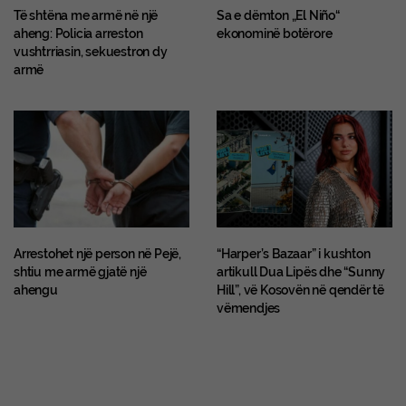
Të shtëna me armë në një
Sa e dëmton „El Niño“
aheng: Policia arreston
ekonominë botërore
vushtrriasin, sekuestron dy
armë
Arrestohet një person në Pejë,
“Harper’s Bazaar” i kushton
shtiu me armë gjatë një
artikull Dua Lipës dhe “Sunny
ahengu
Hill”, vë Kosovën në qendër të
vëmendjes