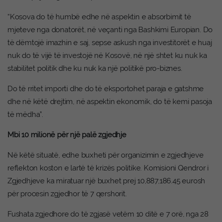
“Kosova do të humbë edhe në aspektin e absorbimit të
mjeteve nga donatorët, në veçanti nga Bashkimi Europian. Do
të dëmtojë imazhin e saj, sepse askush nga investitorët e huaj
nuk do të vijë të investojë në Kosovë, në një shtet ku nuk ka
stabilitet politik dhe ku nuk ka një politikë pro-biznes.
Do të rritet importi dhe do të eksportohet paraja e gatshme
dhe në këtë drejtim, në aspektin ekonomik, do të kemi pasoja
të mëdha”.
Mbi 10 milionë për një palë zgjedhje
Në këtë situatë, edhe buxheti për organizimin e zgjedhjeve
reflekton koston e lartë të krizës politike. Komisioni Qendror i
Zgjedhjeve ka miratuar një buxhet prej 10,887,186.45 eurosh
për procesin zgjedhor të 7 qershorit.
Fushata zgjedhore do të zgjasë vetëm 10 ditë e 7 orë, nga 28