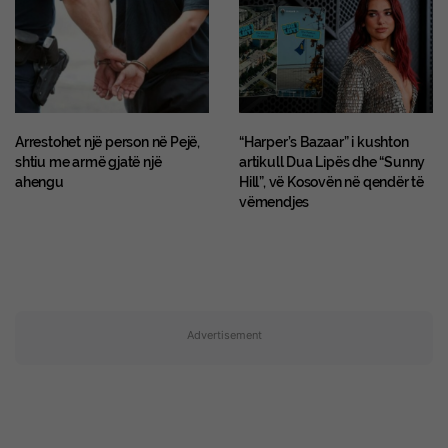
Arrestohet një person në Pejë,
“Harper’s Bazaar” i kushton
shtiu me armë gjatë një
artikull Dua Lipës dhe “Sunny
ahengu
Hill”, vë Kosovën në qendër të
vëmendjes
Advertisement