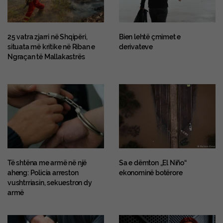
25 vatra zjarri në Shqipëri,
Bien lehtë çmimet e
situata më kritike në Riban e
derivateve
Ngraçan të Mallakastrës
Të shtëna me armë në një
Sa e dëmton „El Niño“
aheng: Policia arreston
ekonominë botërore
vushtrriasin, sekuestron dy
armë