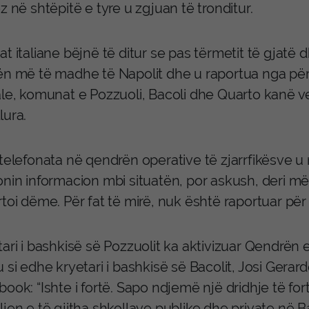
z në shtëpitë e tyre u zgjuan të tronditur.
t italiane bëjnë të ditur se pas tërmetit të gjatë dh
ën më të madhe të Napolit dhe u raportua nga pë
le, komunat e Pozzuoli, Bacoli dhe Quarto kanë ven
lura.
 telefonata në qendrën operative të zjarrfikësve 
onin informacion mbi situatën, por askush, deri më
toi dëme. Për fat të mirë, nuk është raportuar për 
tari i bashkisë së Pozzuolit ka aktivizuar Qendrë
 si edhe kryetari i bashkisë së Bacolit, Josi Gerardo
book: “Ishte i fortë. Sapo ndjemë një dridhje të f
jen e të gjitha shkollave publike dhe private në Ba