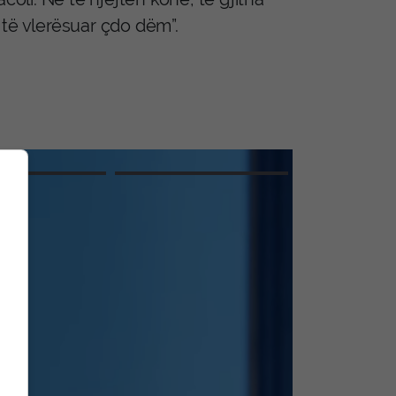
 të vlerësuar çdo dëm”.