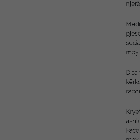
njerë
Media
pjes
socia
mbyl
Disa
kërk
rapor
Krye
ashtu
Face
mbyll