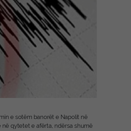
imin e sotëm banorët e Napolit në
he në qytetet e afërta, ndërsa shumë