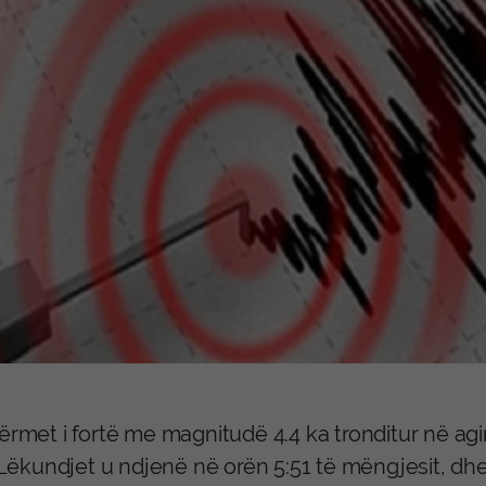
tërmet i fortë me magnitudë 4.4 ka tronditur në ag
. Lëkundjet u ndjenë në orën 5:51 të mëngjesit, d