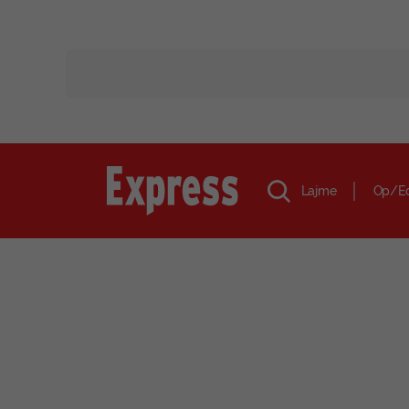
Lajme
Op/E