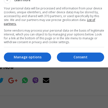
Learn more
Your personal data will be processed and information from your device
Daut Haradinaj Kurtit: Sa mirë p
(cookies, unique identifiers, and other device data) may be stored by,
accessed by and shared with 370 partners, or used specifically by this
çfarë derexhe ke ardhë – mos lë
site. We and our partners may use precise geolocation data.
List of
hiç
partners.
Some vendors may process your personal data on the basis of legitimate
Read more
interest, which you can object to by managing your options below. Look
for a link at the bottom of this page or in the site menu to manage or
withdraw consent in privacy and cookie settings.
Manage options
Consent
re Now