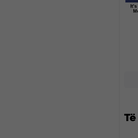
It'
Me
Të