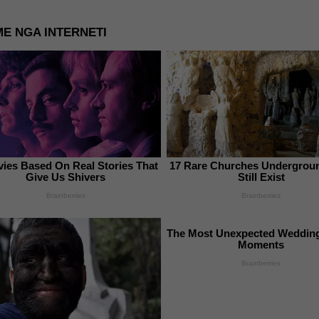
E NGA INTERNETI
ies Based On Real Stories That
17 Rare Churches Undergrou
Give Us Shivers
Still Exist
Brainberries
Brainberries
The Most Unexpected Weddin
Moments
Brainberries