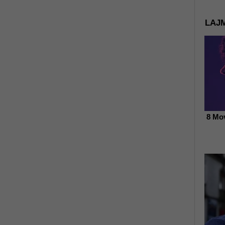
LAJM
8 Mov