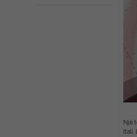
Një 
Itali