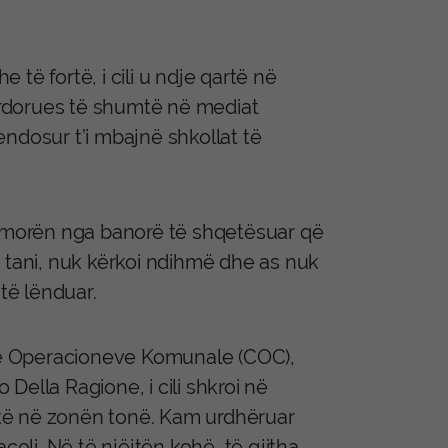
e të fortë, i cili u ndje qartë në
rdorues të shumtë në mediat
dosur t’i mbajnë shkollat ​​të
u morën nga banorë të shqetësuar që
 tani, nuk kërkoi ndihmë dhe as nuk
të lënduar.
n e Operacioneve Komunale (COC),
 Della Ragione, i cili shkroi në
ortë në zonën tonë. Kam urdhëruar
coli. Në të njëjtën kohë, të gjitha