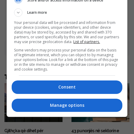
Store and/or access information on a device
Jaw‑Dropping Figure
Things Forbidden By The
Skating Moments
Bible
Learn more
Brainberries
Brainberries
Your personal data will be processed and information from
your device (cookies, unique identifiers, and other device
data) may be stored by, accessed by and shared with 370
partners, or used specifically by this site. We and our partners
may use precise geolocation data.
List of partners.
Advertisement
Some vendors may process your personal data on the basis
of legitimate interest, which you can object to by managing
your options below. Look for a link at the bottom of this page
or in the site menu to manage or withdraw consent in privacy
and cookie settings.
Të tjera nga rubrika
Consent
Manage options
Gjithçka që dihet për
43 punonjës në sektorin e