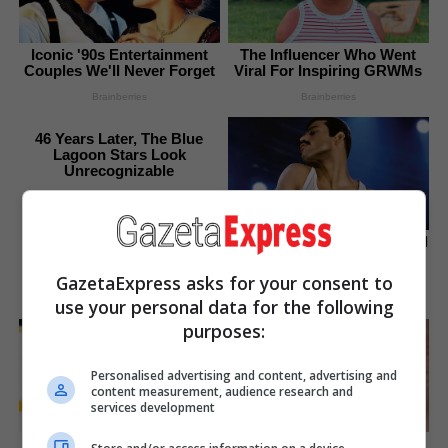
Iconic '90s Entertainment
The Influencer Who Went
Couples We'll Never Forget
Viral For Inspiring GRWMs
Brainberries
Brainberries
46 Years Later, The Blue
Lagoon Stars Look
Unrecognizable
Brainberries
Top 8 Movies Based On Real
Life. You Have To Watch
Them!
GazetaExpress asks for your consent to
Brainberries
use your personal data for the following
purposes:
Personalised advertising and content, advertising and
content measurement, audience research and
services development
Watch The Most
Discover 15 Surprising