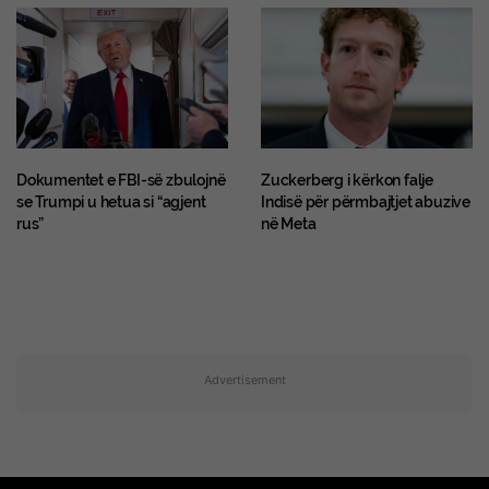
Dokumentet e FBI-së zbulojnë
Zuckerberg i kërkon falje
se Trumpi u hetua si “agjent
Indisë për përmbajtjet abuzive
rus”
në Meta
Advertisement