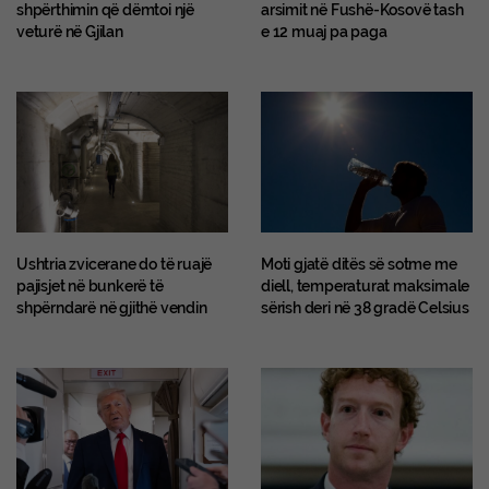
shpërthimin që dëmtoi një
arsimit në Fushë-Kosovë tash
veturë në Gjilan
e 12 muaj pa paga
Ushtria zvicerane do të ruajë
Moti gjatë ditës së sotme me
pajisjet në bunkerë të
diell, temperaturat maksimale
shpërndarë në gjithë vendin
sërish deri në 38 gradë Celsius