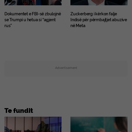
Dokumentet e FBI-së zbulojnë
Zuckerberg i kërkon falje
se Trumpi u hetua si “agjent
Indisë për përmbajtjet abuzive
rus”
në Meta
Advertisement
Te fundit