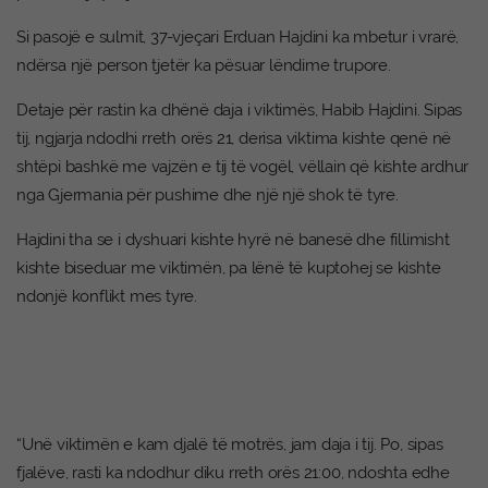
Si pasojë e sulmit, 37-vjeçari Erduan Hajdini ka mbetur i vrarë,
ndërsa një person tjetër ka pësuar lëndime trupore.
Detaje për rastin ka dhënë daja i viktimës, Habib Hajdini. Sipas
tij, ngjarja ndodhi rreth orës 21, derisa viktima kishte qenë në
shtëpi bashkë me vajzën e tij të vogël, vëllain që kishte ardhur
nga Gjermania për pushime dhe një një shok të tyre.
Hajdini tha se i dyshuari kishte hyrë në banesë dhe fillimisht
kishte biseduar me viktimën, pa lënë të kuptohej se kishte
ndonjë konflikt mes tyre.
“Unë viktimën e kam djalë të motrës, jam daja i tij. Po, sipas
fjalëve, rasti ka ndodhur diku rreth orës 21:00, ndoshta edhe