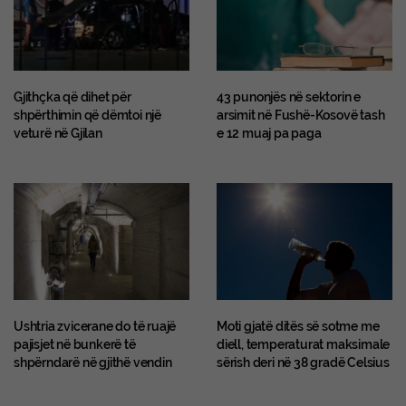
Gjithçka që dihet për
43 punonjës në sektorin e
shpërthimin që dëmtoi një
arsimit në Fushë-Kosovë tash
veturë në Gjilan
e 12 muaj pa paga
Ushtria zvicerane do të ruajë
Moti gjatë ditës së sotme me
pajisjet në bunkerë të
diell, temperaturat maksimale
shpërndarë në gjithë vendin
sërish deri në 38 gradë Celsius