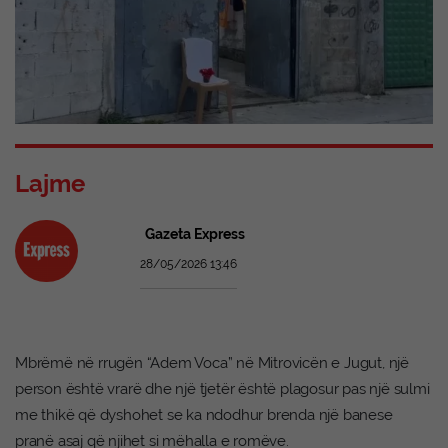
Lajme
Gazeta Express
28/05/2026 13:46
Mbrëmë në rrugën “Adem Voca” në Mitrovicën e Jugut, një
person është vrarë dhe një tjetër është plagosur pas një sulmi
me thikë që dyshohet se ka ndodhur brenda një banese
pranë asaj që njihet si mëhalla e romëve.