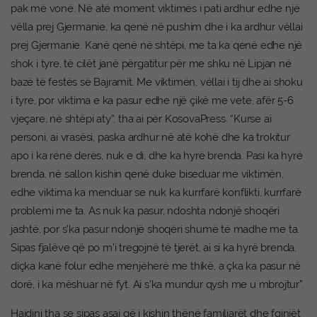
pak më vonë. Në atë moment viktimës i pati ardhur edhe një
vëlla prej Gjermanie, ka qenë në pushim dhe i ka ardhur vëllai
prej Gjermanie. Kanë qenë në shtëpi, me ta ka qenë edhe një
shok i tyre, të cilët janë përgatitur për me shku në Lipjan në
bazë të festës së Bajramit. Me viktimën, vëllai i tij dhe ai shoku
i tyre, por viktima e ka pasur edhe një çikë me vete, afër 5-6
vjeçare, në shtëpi aty”, tha ai për KosovaPress. “Kurse ai
personi, ai vrasësi, paska ardhur në atë kohë dhe ka trokitur
apo i ka rënë derës, nuk e di, dhe ka hyrë brenda. Pasi ka hyrë
brenda, në sallon kishin qenë duke biseduar me viktimën,
edhe viktima ka menduar se nuk ka kurrfarë konflikti, kurrfarë
problemi me ta. As nuk ka pasur, ndoshta ndonjë shoqëri
jashtë, por s’ka pasur ndonjë shoqëri shumë të madhe me ta.
Sipas fjalëve që po m’i tregojnë të tjerët, ai si ka hyrë brenda,
diçka kanë folur edhe menjëherë me thikë, a çka ka pasur në
dorë, i ka mëshuar në fyt. Ai s’ka mundur qysh me u mbrojtur”.
Hajdini tha se sipas asaj që i kishin thënë familjarët dhe fqinjët