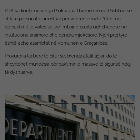
RTK ka konfirmuar nga Prokuroria Themelore në Prishtinë se
shtatë personat e arrestuar për veprën penale “Cenimi i
përcaktimit të votës së lirë” mbajnë pozita udhëheqëse në
institucione arsimore dhe qendra mjekësore. Njëri prej tyre
është edhe asamblist në Komunën e Graçanicës.
Prokuroria ka bërë të ditur se, brenda afatit ligjor, do të
shqyrtohet mundësia për caktimin e masave të sigurisë ndaj
të dyshuarve.