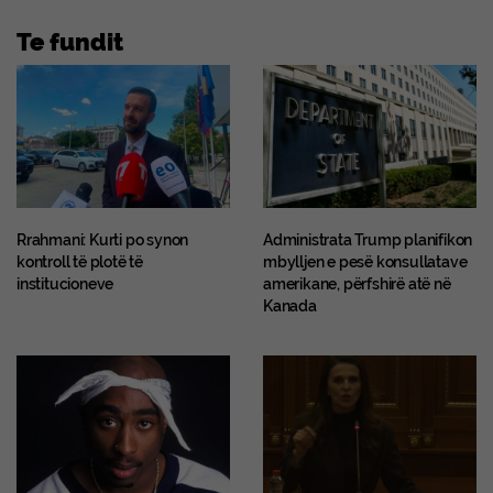
Te fundit
Rrahmani: Kurti po synon
Administrata Trump planifikon
kontroll të plotë të
mbylljen e pesë konsullatave
institucioneve
amerikane, përfshirë atë në
Kanada