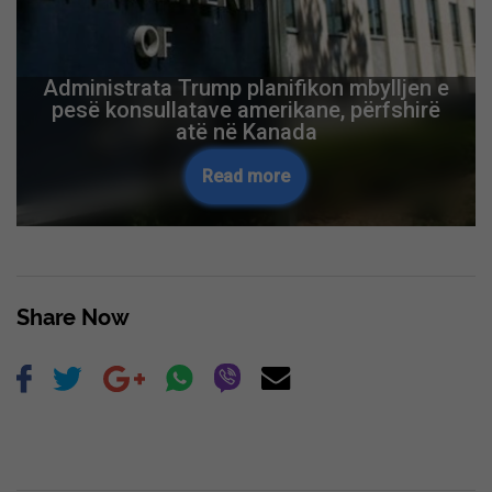
Administrata Trump planifikon mbylljen e
pesë konsullatave amerikane, përfshirë
atë në Kanada
Read more
Share Now