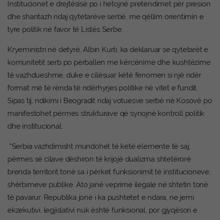
Institucionet e drejtësisë po i hetojnë pretendimet për presion
dhe shantazh ndaj qytetarëve serbë, me qëllim orientimin e
tyre politik në favor të Listës Serbe.
Kryeministri në detyrë, Albin Kurti, ka deklaruar se qytetarët e
komunitetit serb po përballen me kërcënime dhe kushtëzime
të vazhdueshme, duke e cilësuar këtë fenomen si një ndër
format më të rënda të ndërhyrjes politike në vitet e fundit.
Sipas tij, ndikimi i Beogradit ndaj votuesve serbë në Kosovë po
manifestohet përmes strukturave që synojnë kontroll politik
dhe institucional.
“Serbia vazhdimisht mundohet të ketë elemente të saj,
përmes së cilave dëshiron të krijojë dualizma shtetërorë
brenda territorit tonë sa i përket funksionimit të institucioneve,
shërbimeve publike. Ato janë veprime ilegale në shtetin tonë
të pavarur. Republika jonë i ka pushtetet e ndara, ne jemi
ekzekutivi, legjislativi nuk është funksional, por gjyqësori e