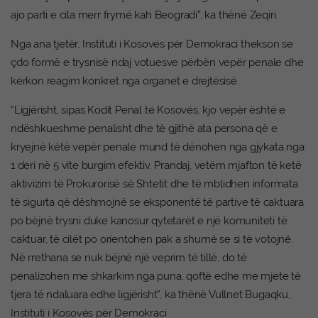
ajo parti e cila merr frymë kah Beogradi”, ka thënë Zeqiri.
Nga ana tjetër, Instituti i Kosovës për Demokraci thekson se
çdo formë e trysnisë ndaj votuesve përbën vepër penale dhe
kërkon reagim konkret nga organet e drejtësisë.
“Ligjërisht, sipas Kodit Penal të Kosovës, kjo vepër është e
ndëshkueshme penalisht dhe të gjithë ata persona që e
kryejnë këtë vepër penale mund të dënohen nga gjykata nga
1 deri në 5 vite burgim efektiv. Prandaj, vetëm mjafton të ketë
aktivizim të Prokurorisë së Shtetit dhe të mblidhen informata
të sigurta që dëshmojnë se eksponentë të partive të caktuara
po bëjnë trysni duke kanosur qytetarët e një komuniteti të
caktuar, të cilët po orientohen pak a shumë se si të votojnë.
Në rrethana se nuk bëjnë një veprim të tillë, do të
penalizohen me shkarkim nga puna, qoftë edhe me mjete të
tjera të ndaluara edhe ligjërisht”, ka thënë Vullnet Bugaqku,
Instituti i Kosovës për Demokraci