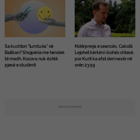
Sa kushton “lumturia” në
Ndërprerja e seancës, Cakolli:
Ballkan? Shqipëria me hendek
Lejohet kërkimi i kohës shtesë,
të madh, Kosova nuk është
por Kurti ka afat deri nesër në
pjesë e studimit
orën 23:59
Advertisement