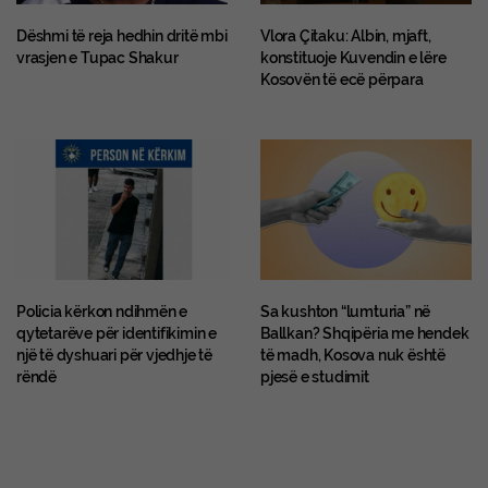
Dëshmi të reja hedhin dritë mbi
Vlora Çitaku: Albin, mjaft,
vrasjen e Tupac Shakur
konstituoje Kuvendin e lëre
Kosovën të ecë përpara
Policia kërkon ndihmën e
Sa kushton “lumturia” në
qytetarëve për identifikimin e
Ballkan? Shqipëria me hendek
një të dyshuari për vjedhje të
të madh, Kosova nuk është
rëndë
pjesë e studimit