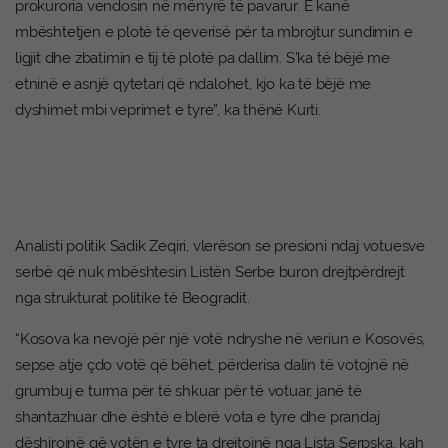
prokuroria vendosin në mënyrë të pavarur. E kanë
mbështetjen e plotë të qeverisë për ta mbrojtur sundimin e
ligjit dhe zbatimin e tij të plotë pa dallim. S’ka të bëjë me
etninë e asnjë qytetari që ndalohet, kjo ka të bëjë me
dyshimet mbi veprimet e tyre”, ka thënë Kurti.
Analisti politik Sadik Zeqiri, vlerëson se presioni ndaj votuesve
serbë që nuk mbështesin Listën Serbe buron drejtpërdrejt
nga strukturat politike të Beogradit.
“Kosova ka nevojë për një votë ndryshe në veriun e Kosovës,
sepse atje çdo votë që bëhet, përderisa dalin të votojnë në
grumbuj e turma për të shkuar për të votuar, janë të
shantazhuar dhe është e blerë vota e tyre dhe prandaj
dëshirojnë që votën e tyre ta drejtojnë nga Lista Serpska, kah