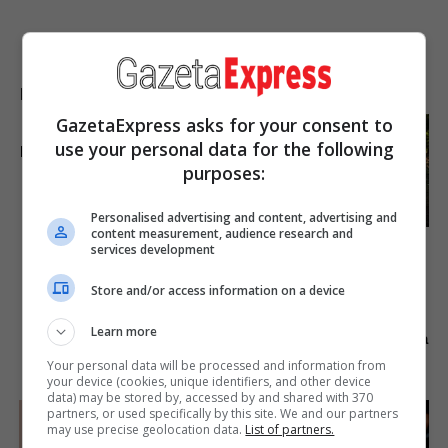
LAJME NGA INTERNETI
GazetaExpress asks for your consent to
Hollywood's Inaccurate
use your personal data for the following
Portrayal Of Reality – Take A
Look Inside
purposes:
Brainberries
Personalised advertising and content, advertising and
content measurement, audience research and
Top 8 People Living Strange
services development
But Happy Lifestyles
Brainberries
Store and/or access information on a device
Remember This Kick-Ass
Remember Them? These
Learn more
Star? See His Shocking
'90s Couples Defined An Era
Transformation
—See The Complete List
Your personal data will be processed and information from
your device (cookies, unique identifiers, and other device
Brainberries
Brainberries
data) may be stored by, accessed by and shared with 370
partners, or used specifically by this site. We and our partners
may use precise geolocation data.
List of partners.