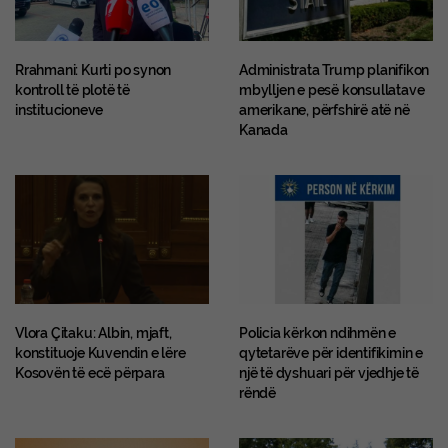
Rrahmani: Kurti po synon
Administrata Trump planifikon
kontroll të plotë të
mbylljen e pesë konsullatave
institucioneve
amerikane, përfshirë atë në
Kanada
Vlora Çitaku: Albin, mjaft,
Policia kërkon ndihmën e
konstituoje Kuvendin e lëre
qytetarëve për identifikimin e
Kosovën të ecë përpara
një të dyshuari për vjedhje të
rëndë