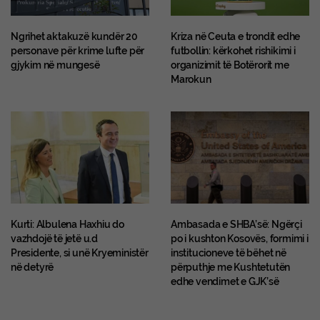
Ngrihet aktakuzë kundër 20
Kriza në Ceuta e trondit edhe
personave për krime lufte për
futbollin: kërkohet rishikimi i
gjykim në mungesë
organizimit të Botërorit me
Marokun
Kurti: Albulena Haxhiu do
Ambasada e SHBA’së: Ngërçi
vazhdojë të jetë u.d
po i kushton Kosovës, formimi i
Presidente, si unë Kryeministër
institucioneve të bëhet në
në detyrë
përputhje me Kushtetutën
edhe vendimet e GJK’së