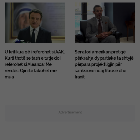
U kritikua që i referohet si AAK,
Senatori amerikan pret që
Kurti thotë se tash e tutje do i
përkrahja dypartiake ta shtyjë
referohet si Aleanca: Me
përpara projektligjin për
rëndësi Gjini të takohet me
sanksione ndaj Rusisë dhe
mua
Iranit
Advertisement