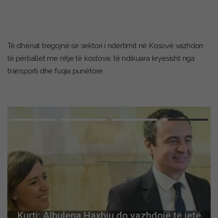
Të dhënat tregojnë se sektori i ndërtimit në Kosovë vazhdon
të përballet me rritje të kostove, të ndikuara kryesisht nga
transporti dhe fuqia punëtore.
Kurti: Albulena Haxhiu do vazhdojë të jetë