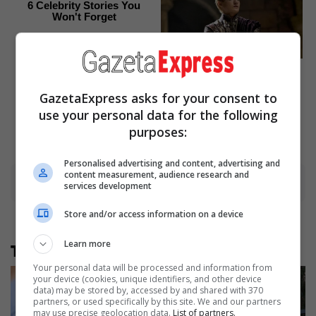
6 Celebrity Stories You
Won't Forget
Brainberries
Where Are They Now? 9 Ex-
Actors Found Unexpected
Career Paths
GazetaExpress asks for your consent to
Brainberries
use your personal data for the following
purposes:
Personalised advertising and content, advertising and
content measurement, audience research and
Advertisement
services development
Store and/or access information on a device
Learn more
Të tjera nga rubrika
Your personal data will be processed and information from
your device (cookies, unique identifiers, and other device
data) may be stored by, accessed by and shared with 370
partners, or used specifically by this site. We and our partners
may use precise geolocation data.
List of partners.