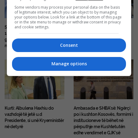
Some vendors may process your personal data on the basis
of legitimate interest, which you can object to by managing
your options below. Look for a link at the bottom of this page
or in the site menu to manage or withdraw consent in privacy
and cookie settings.
Shoferi në Shtime kapet me
Ngrihet aktakuzë kundër 20
178 km/h në zonën 60,
personave për krime lufte për
gjobitet me 500 euro dhe i
gjykim në mungesë
Consent
ndalohet vozitja për 6 muaj
Manage options
Kurti: Albulena Haxhiu do
Ambasada e SHBA’së: Ngërçi
vazhdojë të jetë u.d
po i kushton Kosovës, formimi i
Presidente, si unë Kryeministër
institucioneve të bëhet në
në detyrë
përputhje me Kushtetutën
edhe vendimet e GJK’së