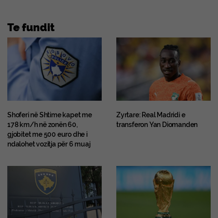
Te fundit
Shoferi në Shtime kapet me
Zyrtare: Real Madridi e
178 km/h në zonën 60,
transferon Yan Diomanden
gjobitet me 500 euro dhe i
ndalohet vozitja për 6 muaj