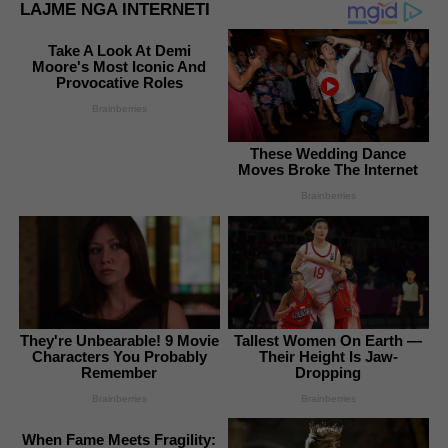
LAJME NGA INTERNETI
Take A Look At Demi
Moore's Most Iconic And
Provocative Roles
Brainberries
These Wedding Dance
Moves Broke The Internet
Brainberries
They're Unbearable! 9 Movie
Tallest Women On Earth —
Characters You Probably
Their Height Is Jaw-
Remember
Dropping
Brainberries
Brainberries
When Fame Meets Fragility: