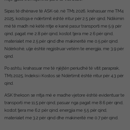
Sipas të dhënave të ASK-së, në TM1 2026, krahasuar me TM4
2025, kostoja e ndërtimit është rritur për 2.5 për qind. Ndikimin
më të madh në këtë rritje e kanë pasur transporti me 5.9 për
qind, pagat me 2.8 për qind, kostot tjera me 2.6 për qind,
materialet me 2.5 për qind dhe makineritë me 0.5 për qind.
Ndërkohë, ulje është regjistruar vetëm te energjia, me 3.9 për
qind.
Po ashtu, krahasuar me të njëjtën periudhë të vitit paraprak,
TM1 2025, Indeksi i Kostos së Ndërtimit është rritur për 4.3 për
qind.
ASK thekson se rritja më e madhe vjetore është evidentuar te
transporti me 11.5 për qind, pasuar nga pagat me 8.6 për qind,
kostot tjera me 6.2 për qind, energjia me 5.5 për qind,
materialet me 3.2 për qind dhe makineritë me 0.7 për qind.