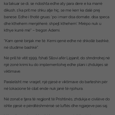
ka takuar se di, se ndoshta edhe aty para dere e ka marrë
dikush, s’ka prit me shku atje hiç, se me kerr ka dalë prej
banese. Edhe i thotë gruas: ‘po i marr disa domate, disa speca
dhe kthehem menjëherë, shpejt kthehem’. Mirëpo nuk u
kthye kurrë më” – tregon Ademi.
“Kam qenë binjak me të. Kemi qenë edhe në shkollë bashkë,
në studime bashkë”.
Në prill të vitit 1999, fshati Sllovi afër Lipjanit, do shndrrohej në
një zonë krimi ku do implementohej edhe plani i zhdukjes së
viktimave.
Paralelisht me vrasjet, një pjesë e viktimave do barteshin për
në lokacione të cilat ende nuk janë të njohura.
Në zonat e tjera të regjionit të Prishtinës, zhdukja e civilëve do
ishte pjesë e përditëshmërisë së luftës dhe ngjarjeve pas saj.