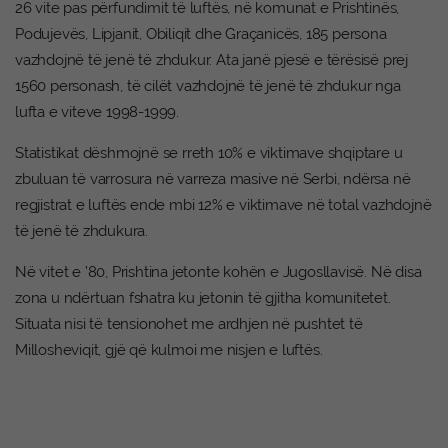
26 vite pas përfundimit të luftës, në komunat e Prishtinës,
Podujevës, Lipjanit, Obiliqit dhe Graçanicës, 185 persona
vazhdojnë të jenë të zhdukur. Ata janë pjesë e tërësisë prej
1560 personash, të cilët vazhdojnë të jenë të zhdukur nga
lufta e viteve 1998-1999.
Statistikat dëshmojnë se rreth 10% e viktimave shqiptare u
zbuluan të varrosura në varreza masive në Serbi, ndërsa në
regjistrat e luftës ende mbi 12% e viktimave në total vazhdojnë
të jenë të zhdukura.
Në vitet e ’80, Prishtina jetonte kohën e Jugosllavisë. Në disa
zona u ndërtuan fshatra ku jetonin të gjitha komunitetet.
Situata nisi të tensionohet me ardhjen në pushtet të
Millosheviqit, gjë që kulmoi me nisjen e luftës.