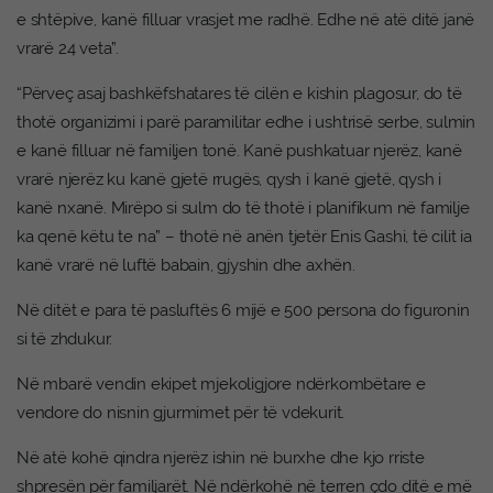
e shtëpive, kanë filluar vrasjet me radhë. Edhe në atë ditë janë
vrarë 24 veta”.
“Përveç asaj bashkëfshatares të cilën e kishin plagosur, do të
thotë organizimi i parë paramilitar edhe i ushtrisë serbe, sulmin
e kanë filluar në familjen tonë. Kanë pushkatuar njerëz, kanë
vrarë njerëz ku kanë gjetë rrugës, qysh i kanë gjetë, qysh i
kanë nxanë. Mirëpo si sulm do të thotë i planifikum në familje
ka qenë këtu te na” – thotë në anën tjetër Enis Gashi, të cilit ia
kanë vrarë në luftë babain, gjyshin dhe axhën.
Në ditët e para të pasluftës 6 mijë e 500 persona do figuronin
si të zhdukur.
Në mbarë vendin ekipet mjekoligjore ndërkombëtare e
vendore do nisnin gjurmimet për të vdekurit.
Në atë kohë qindra njerëz ishin në burxhe dhe kjo rriste
shpresën për familjarët. Në ndërkohë në terren çdo ditë e më