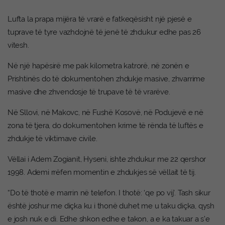
Lufta la prapa mijëra të vrarë e fatkeqësisht një pjesë e
tuprave të tyre vazhdojnë të jenë të zhdukur edhe pas 26
vitesh.
Në një hapësirë me pak kilometra katrorë, në zonën e
Prishtinës do të dokumentohen zhdukje masive, zhvarrime
masive dhe zhvendosje të trupave të të vrarëve.
Në Sllovi, në Makovc, në Fushë Kosovë, në Podujevë e në
zona të tjera, do dokumentohen krime të rënda të luftës e
zhdukje të viktimave civile.
Vëllai i Adem Zogianit, Hyseni, ishte zhdukur me 22 qershor
1998. Ademi rrëfen momentin e zhdukjes së vëllait të tij.
“Do të thotë e marrin në telefon. I thotë: ‘qe po vij’. Tash sikur
është joshur me diçka ku i thonë duhet me u taku diçka, qysh
e josh nuk e di. Edhe shkon edhe e takon, a e ka takuar a s’e