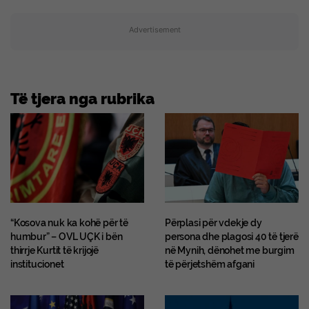
Advertisement
Të tjera nga rubrika
“Kosova nuk ka kohë për të
Përplasi për vdekje dy
humbur” – OVL UÇK i bën
persona dhe plagosi 40 të tjerë
thirrje Kurtit të krijojë
në Mynih, dënohet me burgim
institucionet
të përjetshëm afgani