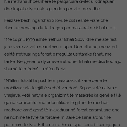
Në rrethana shpeshherë të pasqaruara civilët u kidnapuan
dhe trupat e tyre nuk u gjendën për vite me radhë.
Feriz Gërbeshi nga fshati Sllovi, të cilit i është vrarë dhe
zhdukur nëna nga lufta, tregon për masakrat në fshatin e tij.
“Më 14 prill 1999 është rrethuar fshati Sllovi dhe me atë rast
janë vrarë 24 veta në rrethim e sipër. Domethënë, me 14 prill
është rrethuar nga forcat e rregullta ushtarake fshati, me
tanke. Në pjesën e dy anëve rrethohet fshati me disa kodra jo
shumë të mëdha” – rrëfen Ferizi.
“N’fillim, fshatit të poshtëm, paraprakisht kanë qenë të
mobilizuar ata të gjithë serbët vendorë. Sepse vetë natyra e
vrasjeve, vetë natyra e organizimit të masakrës ka qenë e tillë
që ne kemi arritur me i identifikuar të gjithë. Të moshës
madhore kanë qenë të inkuadruar në forcat paramilitare dhe
në ndihmë të tyre, të forcave militare që kanë ardhur në
përforcim të tyre. Edhe në rrethim e sipër kanë filluar djegien