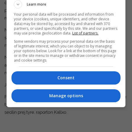
qe ku jam, ku me i marrë vllazninë a po e din, se ma bojke a
Learn more
po do në Slloveni apo do në Itali me i qitë. Në atë moment u
Your personal data will be processed and information from
mbyll telefoni më kurrë s’kam pasur qasje”.
your device (cookies, unique identifiers, and other device
data) may be stored by, accessed by and shared with 370
partners, or used specifically by this site. We and our partners
Një i zhdukur apo një i vrarë nuk është vetëm një numër në
may use precise geolocation data.
List of partners.
statistika. Ai është një mungesë që vazhdon të jetojë çdo ditë
Some vendors may process your personal data on the basis
në familje, një plagë që nuk mbyllet kurrë.
of legitimate interest, which you can object to by managing
your options below. Look for a link at the bottom of this page
or in the site menu to manage or withdraw consent in privacy
Në rajonin e Prishtinës, lufta nuk përfundoi me heshtjen e
and cookie settings.
armëve. Për shumë familje, ajo vazhdoi si një pritje e gjatë,
mes shpresës dhe pasigurisë.
Consent
Jeta e pasluftës për familjarët ishte një sifdë në çdo aspekt.
Manage options
Familjet e varfëra dhanë mijëra euro për t’i zbuluar familjarët e
tyre ndërsa në cdo hap kujtimi për të zhdukurit i shoqëroj
secilin prej tyre, raporton Kallxo.