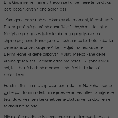
Enis Gashi në rrëfimin e tij tregon se kur për herë të fundit ka
parë babain, gjyshin dhe axhën e tij.
“Kam qenë edhe unë që e kam pa atë moment, të rreshtumë.
E kemi pasë një pemë në oborr. ‘Kojsi’ i thojshim – te kojsia.
Me fytyrë prej pjesës tjetër të oborrit, jo prej dyerve, me
shpinë prej neve. Kanë qenë të rreshtuar, do të thotë baba, ka
qenë axha Enver, ka qenë Arbeni – djali i axhës, ka qenë
Bekimi edhe ka qenë babgjyshi Murati. Mirëpo kanë qenë
krisma që realisht – e thash edhe më herët – kujtohen sikur
sot, të kthejnë bash në momentin në të cilin ti e ke pa” –
rrëfen Enisi.
Fundi i luftës nisi me shpresën për rindërtim. Në kohën kur të
gjithë po fillonin rindërtimin e jetës së re pas luftës, familjarët e
të zhdukurve nisën kërkimet për të zbuluar vendndodhjen e
të dashurve të tyre.
Një pjesë e madhe e tyre ranë pre e mashtrimeve, të cilat u