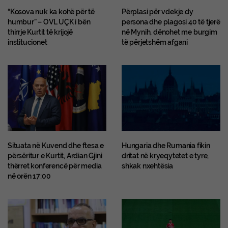
“Kosova nuk ka kohë për të
Përplasi për vdekje dy
humbur” – OVL UÇK i bën
persona dhe plagosi 40 të tjerë
thirrje Kurtit të krijojë
në Mynih, dënohet me burgim
institucionet
të përjetshëm afgani
Situata në Kuvend dhe ftesa e
Hungaria dhe Rumania fikin
përsëritur e Kurtit, Ardian Gjini
dritat në kryeqytetet e tyre,
thërret konferencë për media
shkak nxehtësia
në orën 17:00