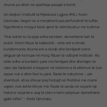
shumë po dilnin në sipërfaqe pasojat e krimit.
Ish drejtori i Institutit të Mjekësisë Ligjore (IML), Arsim
Gërxhaliu, tregon se si menjëherë pas përfundimit të luftës,
frigoriferët e morgut kanë qenë të stërmbushur me kufoma.
“Nuk kishte ku ta qisje edhe këmbën, domethënë kah të
ecësh. Kishin filluar të kalbeshin… vinte erë e rëndë,
kundërmonte shumë erë e rëndë dhe familjarët kishin
dëgjuar që ka trupa në morg, filluan ta vizitojnë Institutin. Aty
ishte edhe ai kontakti i parë me familjarë dhe dhimbjen të
cilën ata faktikisht e tregonin në kërkimin e të afërmve të tyre
sepse nuk e dinin fare ku janë. Raste të ndryshme – për
shembull- ati ka shkuar prej Ferizajit në Prishtinë me marrë
vajzën, nuk është kthyer më. Raste të secila në veçanti një
histori e veçantë e asaj të cilën e kemi përjetuar domethënë
gjatë luftës” – thotë Gërxhaliu.