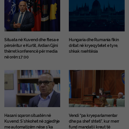
Situata në Kuvend dhe ftesa e
Hungaria dhe Rumania fikin
përsëritur e Kurtit, Ardian Gjini
dritat në kryeqytetet e tyre,
thërret konferencë për media
shkak nxehtësia
në orën 17:00
Hasani sqaron situatën në
Vendi “pa kryeparlamentar
Kuvend: S’shkohet në zgjedhje
dhe pa shef shteti”, kur merr
me automatizëm nëse s’ka
fund mandati i kreut të