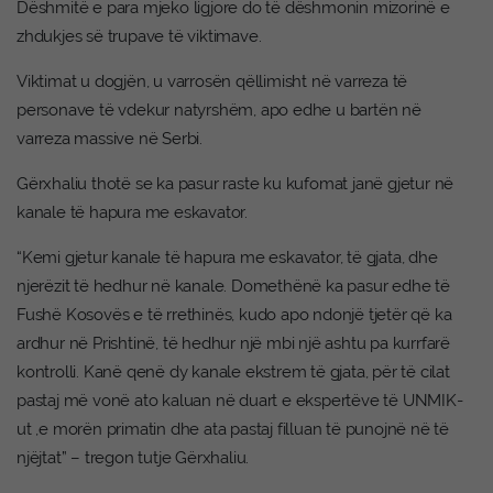
Dëshmitë e para mjeko ligjore do të dëshmonin mizorinë e
zhdukjes së trupave të viktimave.
Viktimat u dogjën, u varrosën qëllimisht në varreza të
personave të vdekur natyrshëm, apo edhe u bartën në
varreza massive në Serbi.
Gërxhaliu thotë se ka pasur raste ku kufomat janë gjetur në
kanale të hapura me eskavator.
“Kemi gjetur kanale të hapura me eskavator, të gjata, dhe
njerëzit të hedhur në kanale. Domethënë ka pasur edhe të
Fushë Kosovës e të rrethinës, kudo apo ndonjë tjetër që ka
ardhur në Prishtinë, të hedhur një mbi një ashtu pa kurrfarë
kontrolli. Kanë qenë dy kanale ekstrem të gjata, për të cilat
pastaj më vonë ato kaluan në duart e ekspertëve të UNMIK-
ut ,e morën primatin dhe ata pastaj filluan të punojnë në të
njëjtat” – tregon tutje Gërxhaliu.