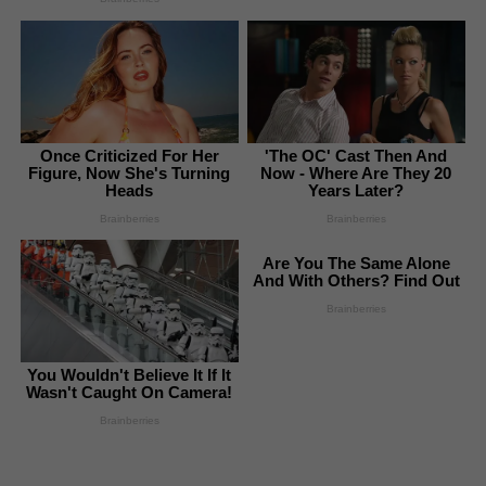
Once Criticized For Her
'The OC' Cast Then And
Figure, Now She's Turning
Now - Where Are They 20
Heads
Years Later?
Brainberries
Brainberries
Are You The Same Alone
And With Others? Find Out
Brainberries
You Wouldn't Believe It If It
Wasn't Caught On Camera!
Brainberries