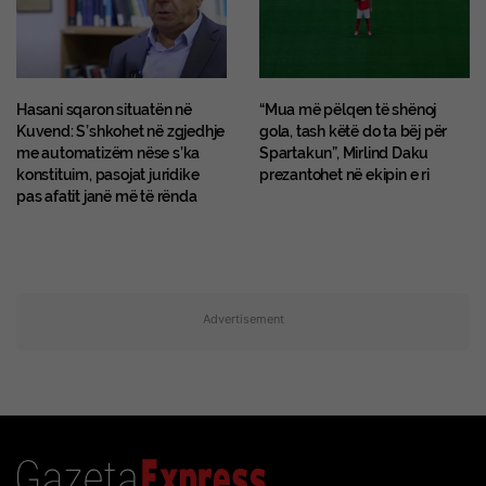
Hasani sqaron situatën në
“Mua më pëlqen të shënoj
Kuvend: S’shkohet në zgjedhje
gola, tash këtë do ta bëj për
me automatizëm nëse s’ka
Spartakun”, Mirlind Daku
konstituim, pasojat juridike
prezantohet në ekipin e ri
pas afatit janë më të rënda
Advertisement