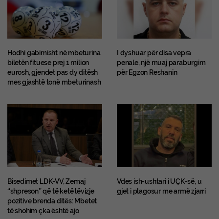
Hodhi gabimisht në mbeturina
I dyshuar për disa vepra
biletën fituese prej 1 milion
penale, një muaj paraburgim
eurosh, gjendet pas dy ditësh
për Egzon Reshanin
mes gjashtë tonë mbeturinash
Bisedimet LDK-VV, Zemaj
Vdes ish-ushtari i UÇK-së, u
‘‘shpreson’’ që të ketë lëvizje
gjet i plagosur me armë zjarri
pozitive brenda ditës: Mbetet
të shohim çka është ajo