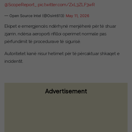
@ScopeReport_
pic.twitter.com/ZxL3ZLF3wR
— Open Source Intel (@Osint613)
May 11, 2026
Ekipet e emergjencës ndërhynë menjëherë për të shuar
zjarrin, ndërsa aeroporti rifilloi operimet normale pas
përfundimit të procedurave të sigurisë.
Autoritetet kanë nisur hetimet për të përcaktuar shkaqet e
incidentit.
Advertisement