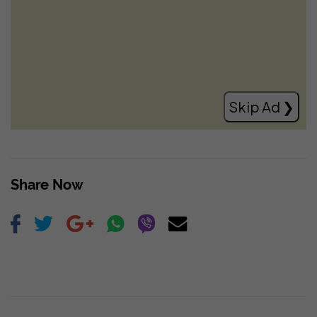
Bisedimet LDK-VV, Zemaj ‘‘shpreson’’ që
të ketë lëvizje pozitive brenda ditës:
Mbetet të shohim çka është ajo
Read more
Skip Ad ❯
Share Now