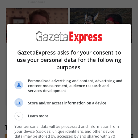
Brainberries
Culkin Cracks Up The Web
Dare To Watch: 6 Movies So
GazetaExpress asks for your consent to
With His Own Version Of
Bad They're Good
‘Home Alone’
use your personal data for the following
Brainberries
Brainberries
purposes:
Personalised advertising and content, advertising and
content measurement, audience research and
services development
Advertisement
Store and/or access information on a device
Learn more
Të tjera nga rubrika
Your personal data will be processed and information from
your device (cookies, unique identifiers, and other device
data) may be stored by, accessed by and shared with 370