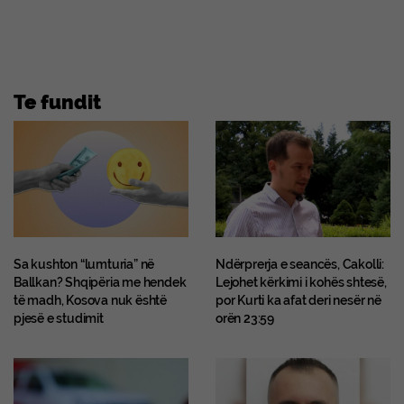
Te fundit
Sa kushton “lumturia” në
Ndërprerja e seancës, Cakolli:
Ballkan? Shqipëria me hendek
Lejohet kërkimi i kohës shtesë,
të madh, Kosova nuk është
por Kurti ka afat deri nesër në
pjesë e studimit
orën 23:59