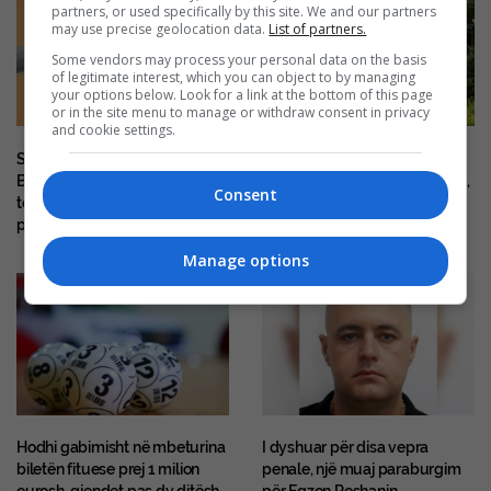
partners, or used specifically by this site. We and our partners
may use precise geolocation data.
List of partners.
Some vendors may process your personal data on the basis
of legitimate interest, which you can object to by managing
your options below. Look for a link at the bottom of this page
or in the site menu to manage or withdraw consent in privacy
and cookie settings.
Sa kushton “lumturia” në
Ndërprerja e seancës, Cakolli:
Ballkan? Shqipëria me hendek
Lejohet kërkimi i kohës shtesë,
Consent
të madh, Kosova nuk është
por Kurti ka afat deri nesër në
pjesë e studimit
orën 23:59
Manage options
Hodhi gabimisht në mbeturina
I dyshuar për disa vepra
biletën fituese prej 1 milion
penale, një muaj paraburgim
eurosh, gjendet pas dy ditësh
për Egzon Reshanin