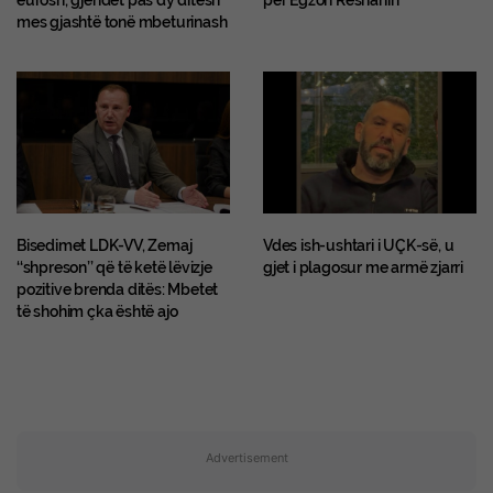
mes gjashtë tonë mbeturinash
Bisedimet LDK-VV, Zemaj
Vdes ish-ushtari i UÇK-së, u
‘‘shpreson’’ që të ketë lëvizje
gjet i plagosur me armë zjarri
pozitive brenda ditës: Mbetet
të shohim çka është ajo
Advertisement