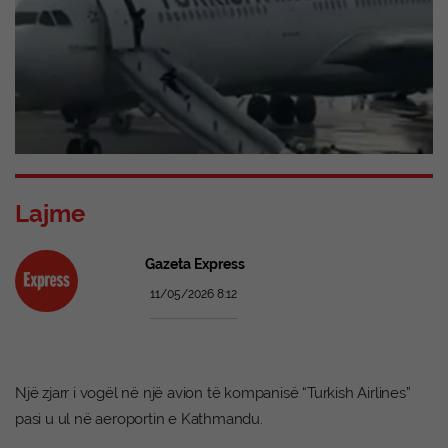
Lajme
Gazeta Express
11/05/2026 8:12
Një zjarr i vogël në një avion të kompanisë “Turkish Airlines”
pasi u ul në aeroportin e Kathmandu.