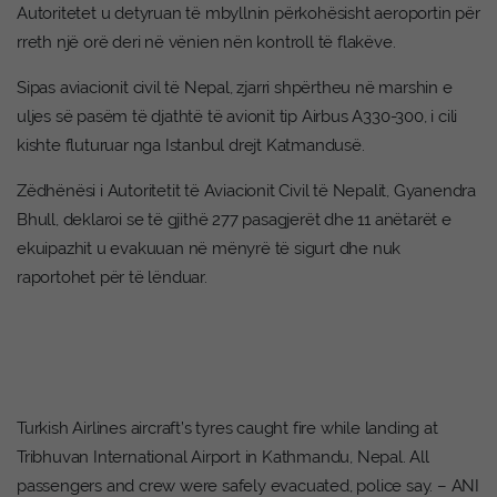
Autoritetet u detyruan të mbyllnin përkohësisht aeroportin për
rreth një orë deri në vënien nën kontroll të flakëve.
Sipas aviacionit civil të Nepal, zjarri shpërtheu në marshin e
uljes së pasëm të djathtë të avionit tip Airbus A330-300, i cili
kishte fluturuar nga Istanbul drejt Katmandusë.
Zëdhënësi i Autoritetit të Aviacionit Civil të Nepalit, Gyanendra
Bhull, deklaroi se të gjithë 277 pasagjerët dhe 11 anëtarët e
ekuipazhit u evakuuan në mënyrë të sigurt dhe nuk
raportohet për të lënduar.
Turkish Airlines aircraft’s tyres caught fire while landing at
Tribhuvan International Airport in Kathmandu, Nepal. All
passengers and crew were safely evacuated, police say. – ANI