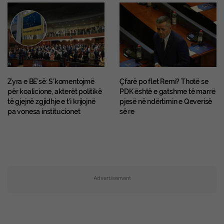
Zyra e BE’së: S’komentojmë
Çfarë po flet Remi? Thotë se
për koalicione, akterët politikë
PDK është e gatshme të marrë
të gjejnë zgjidhje e t’i krijojnë
pjesë në ndërtimin e Qeverisë
pa vonesa institucionet
së re
Advertisement