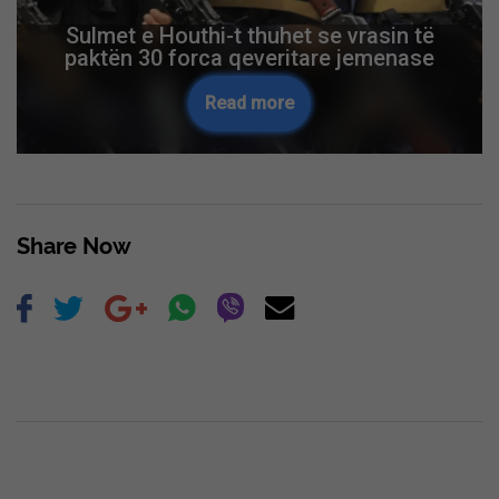
Sulmet e Houthi-t thuhet se vrasin të
paktën 30 forca qeveritare jemenase
Read more
Share Now