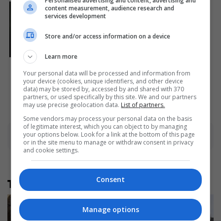
Personalised advertising and content, advertising and
content measurement, audience research and
Plastic Surgery Splurge:
services development
Instagram Model's Quest
For Barbie Looks
Store and/or access information on a device
Brainberries
Learn more
And They Did Show This In
Bohemian Rapsody!
Your personal data will be processed and information from
your device (cookies, unique identifiers, and other device
Brainberries
data) may be stored by, accessed by and shared with 370
partners, or used specifically by this site. We and our partners
may use precise geolocation data.
List of partners.
Some vendors may process your personal data on the basis
of legitimate interest, which you can object to by managing
your options below. Look for a link at the bottom of this page
Advertisement
or in the site menu to manage or withdraw consent in privacy
and cookie settings.
Consent
Të tjera nga rubrika
Manage options