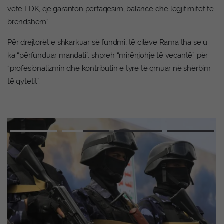
vetë LDK, që garanton përfaqësim, balancë dhe legjitimitet të
brendshëm”.
Për drejtorët e shkarkuar së fundmi, të cilëve Rama tha se u
ka “përfunduar mandati”, shpreh “mirënjohje të veçantë” për
“profesionalizmin dhe kontributin e tyre të çmuar në shërbim
të qytetit”.