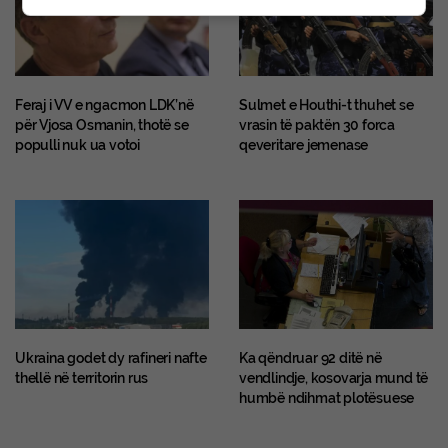
Feraj i VV e ngacmon LDK’në
Sulmet e Houthi-t thuhet se
për Vjosa Osmanin, thotë se
vrasin të paktën 30 forca
populli nuk ua votoi
qeveritare jemenase
Ukraina godet dy rafineri nafte
Ka qëndruar 92 ditë në
thellë në territorin rus
vendlindje, kosovarja mund të
humbë ndihmat plotësuese