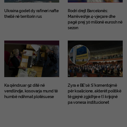
Ukraina godet dy rafineri nafte
Rodri drejt Barcelonës:
thellë në territorin rus
Marrëveshje 4-vjeçare dhe
pagë prej 30 milionë eurosh në
sezon
Ka qëndruar 92 ditë në
Zyra e BE’së: S’komentojmë
vendlindje, kosovarja mund të
për koalicione, akterët politikë
humbë ndihmat plotësuese
të gjejnë zgjidhje e t’i krijojnë
pa vonesa institucionet