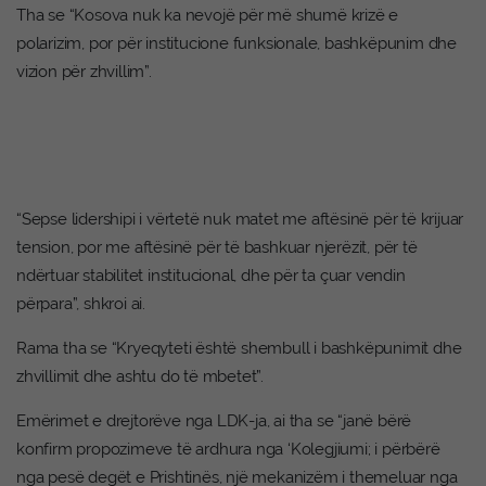
Tha se “Kosova nuk ka nevojë për më shumë krizë e
polarizim, por për institucione funksionale, bashkëpunim dhe
vizion për zhvillim”.
“Sepse lidershipi i vërtetë nuk matet me aftësinë për të krijuar
tension, por me aftësinë për të bashkuar njerëzit, për të
ndërtuar stabilitet institucional, dhe për ta çuar vendin
përpara”, shkroi ai.
Rama tha se “Kryeqyteti është shembull i bashkëpunimit dhe
zhvillimit dhe ashtu do të mbetet”.
Emërimet e drejtorëve nga LDK-ja, ai tha se “janë bërë
konfirm propozimeve të ardhura nga ‘Kolegjiumi; i përbërë
nga pesë degët e Prishtinës, një mekanizëm i themeluar nga