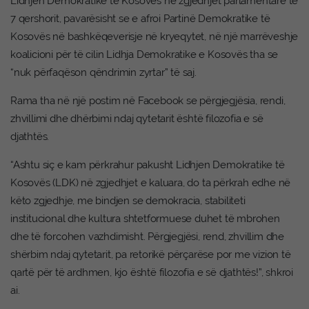
Lidhjen Demokratike të Kosovës në zgjedhjet parlamentare të
7 qershorit, pavarësisht se e afroi Partinë Demokratike të
Kosovës në bashkëqeverisje në kryeqytet, në një marrëveshje
koalicioni për të cilin Lidhja Demokratike e Kosovës tha se
“nuk përfaqëson qëndrimin zyrtar” të saj.
Rama tha në një postim në Facebook se përgjegjësia, rendi,
zhvillimi dhe dhërbimi ndaj qytetarit është filozofia e së
djathtës.
“Ashtu siç e kam përkrahur pakusht Lidhjen Demokratike të
Kosovës (LDK) në zgjedhjet e kaluara, do ta përkrah edhe në
këto zgjedhje, me bindjen se demokracia, stabiliteti
institucional dhe kultura shtetformuese duhet të mbrohen
dhe të forcohen vazhdimisht. Përgjegjësi, rend, zhvillim dhe
shërbim ndaj qytetarit, pa retorikë përçarëse por me vizion të
qartë për të ardhmen, kjo është filozofia e së djathtës!”, shkroi
ai.