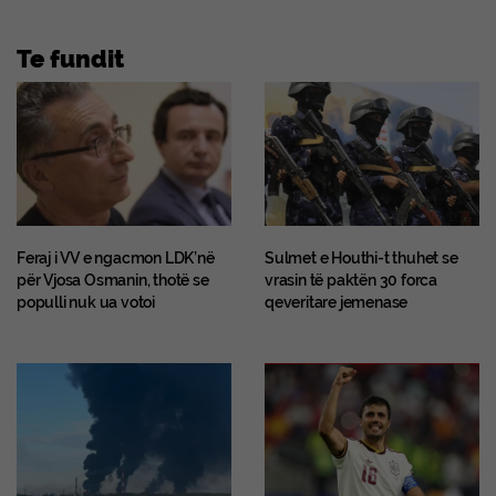
Te fundit
Feraj i VV e ngacmon LDK’në
Sulmet e Houthi-t thuhet se
për Vjosa Osmanin, thotë se
vrasin të paktën 30 forca
populli nuk ua votoi
qeveritare jemenase