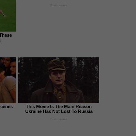
Brainberries
 These
u
Scenes
This Movie Is The Main Reason
Ukraine Has Not Lost To Russia
Brainberries