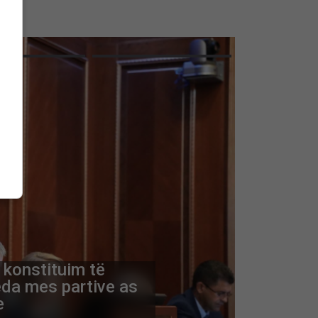
nt
 e ndihmoi Serbia me
ili ishte roli i
këtë histori