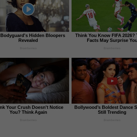
 Bodyguard's Hidden Bloopers
Think You Know FIFA 2026?
Revealed
Facts May Surprise Yo
Brainberries
Brainberries
nk Your Crush Doesn't Notice
Bollywood’s Boldest Dance 
You? Think Again
Still Trending
Brainberries
Brainberries