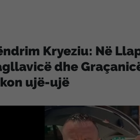
ndrim Kryeziu: Në Llap
gllavicë dhe Graçanicë
kon ujë-ujë