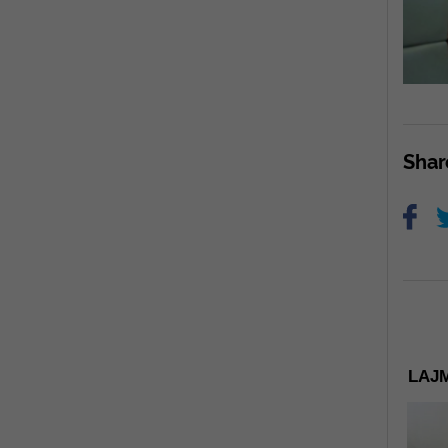
Sha
LAJM