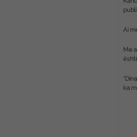
Kand
publ
Ai me
Me an
ësht
“Dina
ka m