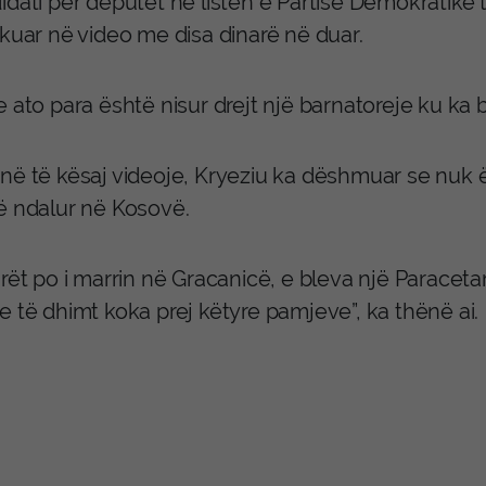
idati për deputet në listën e Partisë Demokratike
ikuar në video me disa dinarë në duar.
 ato para është nisur drejt një barnatoreje ku ka
ë të kësaj videoje, Kryeziu ka dëshmuar se nuk ësh
ë ndalur në Kosovë.
rët po i marrin në Gracanicë, e bleva një Paraceta
e të dhimt koka prej këtyre pamjeve”, ka thënë ai.