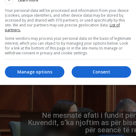
Learn more
Your personal data will be processed and information from your device
(cookies, unique identifiers, and other device data) may be stored by,
accessed by and shared with 370 partners, or used specifically by this
site. We and our partners may use precise geolocation data.
List of
Advertiseme
partners.
Some vendors may process your personal data on the basis of legitimate
interest, which you can object to by managing your options below. Look
for a link at the bottom of this page or in the site menu to manage or
withdraw consent in privacy and cookie settings.
Manage options
Consent
Versioni i gazetarit të FAZ-it: Si
armatim Ukrainën indirekt dhe c
ambasadorit Hill në gjithë 