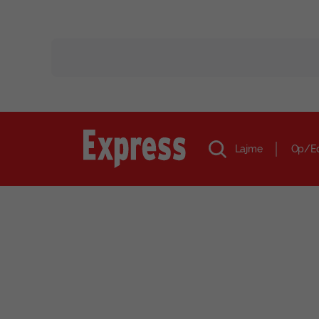
Lajme
Op/E