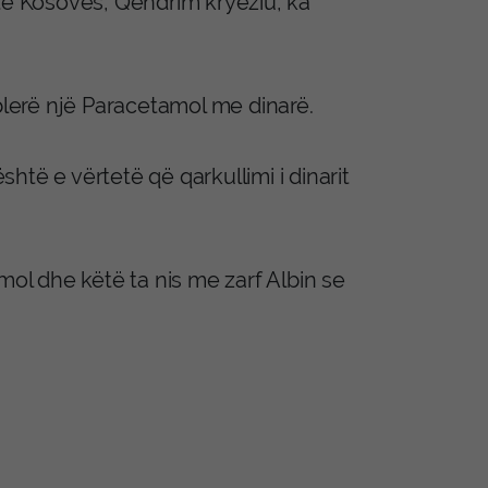
 të Kosovës, Qëndrim kryeziu, ka
 blerë një Paracetamol me dinarë.
të e vërtetë që qarkullimi i dinarit
mol dhe këtë ta nis me zarf Albin se