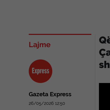
Që
Lajme
Ça
sh
Gazeta Express
26/05/2026 12:50