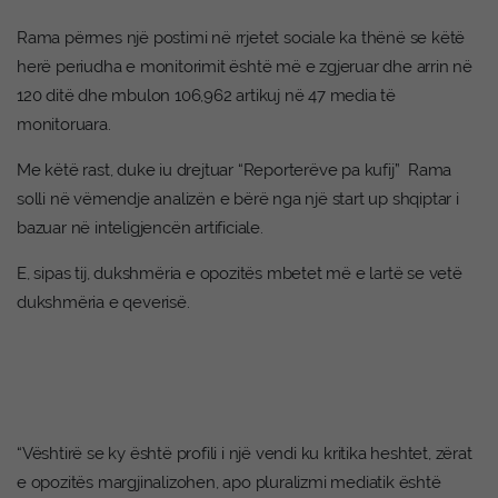
Rama përmes një postimi në rrjetet sociale ka thënë se këtë
herë periudha e monitorimit është më e zgjeruar dhe arrin në
120 ditë dhe mbulon 106,962 artikuj në 47 media të
monitoruara.
Me këtë rast, duke iu drejtuar “Reporterëve pa kufij” Rama
solli në vëmendje analizën e bërë nga një start up shqiptar i
bazuar në inteligjencën artificiale.
E, sipas tij, dukshmëria e opozitës mbetet më e lartë se vetë
dukshmëria e qeverisë.
“Vështirë se ky është profili i një vendi ku kritika heshtet, zërat
e opozitës margjinalizohen, apo pluralizmi mediatik është