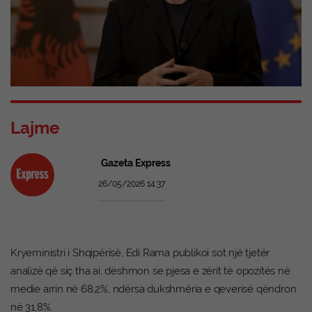
Lajme
Gazeta Express
26/05/2026 14:37
Kryeministri i Shqipërisë, Edi Rama publikoi sot një tjetër
analizë që siç tha ai, dëshmon se pjesa e zërit të opozitës në
medie arrin në 68,2%, ndërsa dukshmëria e qeverisë qëndron
në 31,8%.