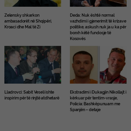
Zelensky shkarkon
Deda: Nuk është normal
ambasadorët në Shqipëri,
vazhdimi i gjenerimit të krizave
Kroaci dhe Mal të Zi
politike, askush nuk ja u ka për
borxh këtë fundosje të
Kosovës
Lladrovci: Sabit Veseli ishte
Ekstradimi i Dukagjin Nikollajt i
inspirim për të rinjtë atdhetarë
kërkuar për tentim-vrasje,
Policia: Bashkëpunuam me
Spanjën – detaje