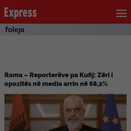
Rama – Reporterëve pa Kufij: Zëri i
opozitës në media arrin në 68,2%