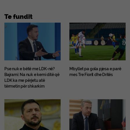
Te fundit
Pse nuk e bëtë me LDK-në?
Mbyllet pa gola pjesa e parë
Bajrami: Na nuk e kemi ditë që
mes Tre Fiorit dhe Dritës
LDK ka me përjetu atë
tërmetin për shkarkim