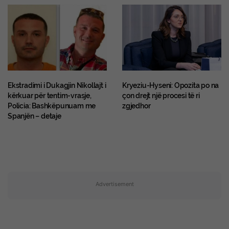
Ekstradimi i Dukagjin Nikollajt i
Kryeziu-Hyseni: Opozita po na
kërkuar për tentim-vrasje,
çon drejt një procesi të ri
Policia: Bashkëpunuam me
zgjedhor
Spanjën – detaje
Advertisement