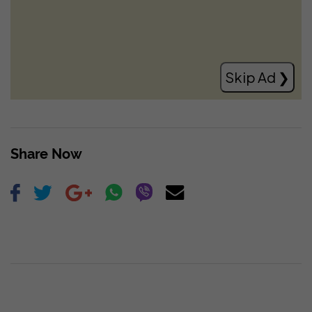
gjenerimit të krizave politike, askush nuk
ja u ka për borxh këtë fundosje të
Kosovës
Read more
Share Now