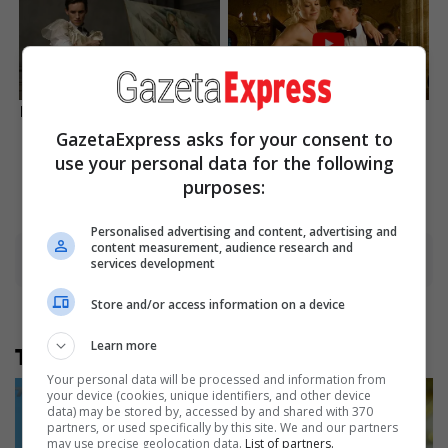
Is The Movie "Danish Girl" A
Sensual Dance Scenes We
True Story?
Saw In Movies
GazetaExpress asks for your consent to
use your personal data for the following
Brainberries
Brainberries
purposes:
Personalised advertising and content, advertising and
content measurement, audience research and
services development
Advertisement
Store and/or access information on a device
Learn more
Të tjera nga rubrika
Your personal data will be processed and information from
your device (cookies, unique identifiers, and other device
data) may be stored by, accessed by and shared with 370
partners, or used specifically by this site. We and our partners
may use precise geolocation data.
List of partners.