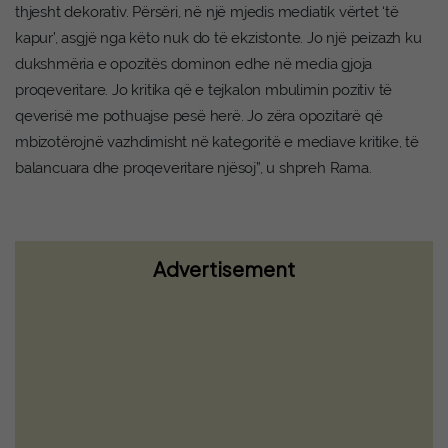
thjesht dekorativ. Përsëri, në një mjedis mediatik vërtet ‘të
kapur’, asgjë nga këto nuk do të ekzistonte. Jo një peizazh ku
dukshmëria e opozitës dominon edhe në media gjoja
proqeveritare. Jo kritika që e tejkalon mbulimin pozitiv të
qeverisë me pothuajse pesë herë. Jo zëra opozitarë që
mbizotërojnë vazhdimisht në kategoritë e mediave kritike, të
balancuara dhe proqeveritare njësoj”, u shpreh Rama.
Deda: Nuk është normal vazhdimi i