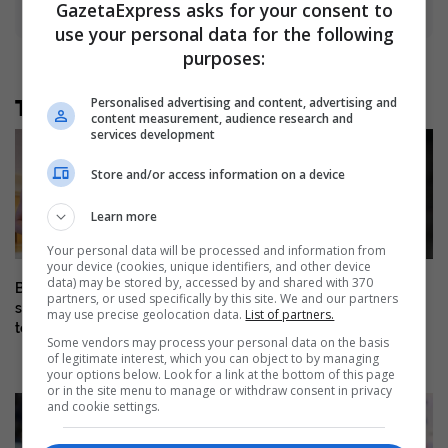
GazetaExpress asks for your consent to
Advertisement
use your personal data for the following
purposes:
Personalised advertising and content, advertising and
Të tjera nga rubrika
content measurement, audience research and
services development
Store and/or access information on a device
Learn more
Your personal data will be processed and information from
your device (cookies, unique identifiers, and other device
data) may be stored by, accessed by and shared with 370
Basketbollistja transgjinore e
Reali i vendos ultimatum
partners, or used specifically by this site. We and our partners
synon WNBA-në: Nëse më
Viniciusit me një ofertë të re:
may use precise geolocation data.
List of partners.
telefonojnë, nuk do të them jo
pret përgjigje të
Some vendors may process your personal data on the basis
menjëhershme
of legitimate interest, which you can object to by managing
your options below. Look for a link at the bottom of this page
or in the site menu to manage or withdraw consent in privacy
and cookie settings.