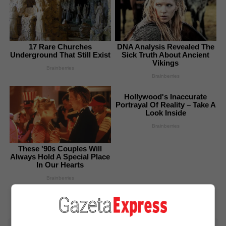
17 Rare Churches
DNA Analysis Revealed The
Underground That Still Exist
Sick Truth About Ancient
Vikings
Brainberries
Brainberries
Hollywood's Inaccurate
Portrayal Of Reality – Take A
Look Inside
Brainberries
These '90s Couples Will
Always Hold A Special Place
In Our Hearts
Brainberries