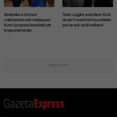
Abdixhiku e Osmani
Tahiri: Logjikë autoritare, Kurti
s’deklarohen për media pasi
do që t’i marrë të tri pushtetet,
Kurti s’propozoi kandidat për
por ne nuk do të lodhemi
kryeparlamentar
Advertisement