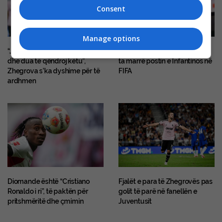
Consent
Manage options
“Juventusi është klub i madh
Kjo legjendë e futbollit mund
dhe dua të qëndroj këtu”,
ta marrë postin e Infantinos në
Zhegrova s’ka dyshime për të
FIFA
ardhmen
Diomande është “Cristiano
Fjalët e para të Zhegrovës pas
Ronaldo i ri”, të paktën për
golit të parë në fanellën e
pritshmëritë dhe çmimin
Juventusit