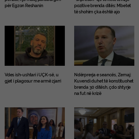
për Egzon Reshanin
pozitive brenda ditës: Mbetet
të shohim çka është ajo
Vdes ish-ushtari i UÇK-së, u
Ndërprerja e seancës, Zemaj:
gjet i plagosur me armë zjarri
Kuvendi duhet të konstituohet
brenda 30 ditësh, çdo shtyrje
na fut në krizë