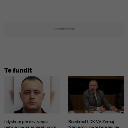
Advertisement
Te fundit
I dyshuar për disa vepra
Bisedimet LDK-VV, Zemaj
penale, një muaj paraburgim
‘‘shpreson’’ që të ketë lëvizje