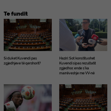
Te fundit
Si duket Kuvendi pas
Haziri: Sot konstituohet
zgjedhjeve të qershorit?
Kuvendi sipas rezultatit
zgjedhor, ende s’ka
marrëveshje me VV-në