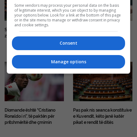
Some vendors may process your personal data on the basis
of legitimate interest, which you can object to by managing
your options below. Look for a link at the bottom of this page
or in the site menu to manage or withdraw consent in privacy
and cookie settings.
Si duket Kuvendi pas
Haziri: Sot konstituohet
zgjedhjeve të qershorit?
Kuvendi sipas rezultatit
zgjedhor, ende s’ka
Consent
marrëveshje me VV-në
Manage options
Diomande është “Cristiano
Pas pak nis seanca konstituive
Ronaldo i ri”, të paktën për
e Kuvendit, këto janë katër
pritshmëritë dhe çmimin
pikat e rendit të ditës