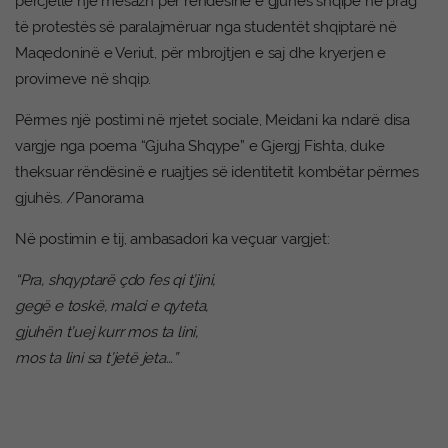
përcjellë një mesazh për rëndësinë e gjuhës shqipe në prag
të protestës së paralajmëruar nga studentët shqiptarë në
Maqedoninë e Veriut, për mbrojtjen e saj dhe kryerjen e
provimeve në shqip.
Përmes një postimi në rrjetet sociale, Meidani ka ndarë disa
vargje nga poema “Gjuha Shqype” e Gjergj Fishta, duke
theksuar rëndësinë e ruajtjes së identitetit kombëtar përmes
gjuhës. /Panorama
Në postimin e tij, ambasadori ka veçuar vargjet:
“Pra, shqyptarë çdo fes qi t’jini,
gegë e toskë, malci e qyteta,
gjuhën t’uej kurr mos ta lini,
mos ta lini sa t’jetë jeta…”