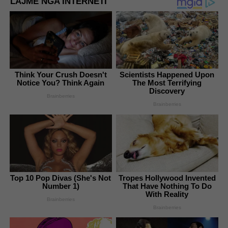
LAJME NGA INTERNETI
Think Your Crush Doesn't
Scientists Happened Upon
Notice You? Think Again
The Most Terrifying
Discovery
Brainberries
Brainberries
Top 10 Pop Divas (She's Not
Tropes Hollywood Invented
Number 1)
That Have Nothing To Do
With Reality
Brainberries
Brainberries