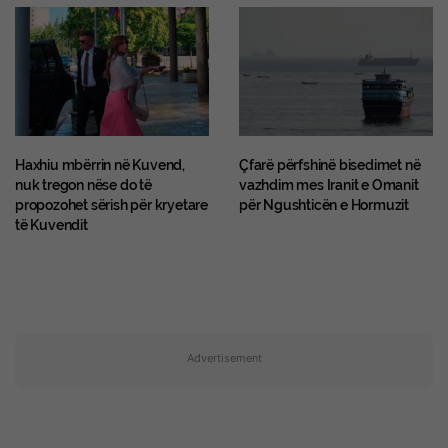
Haxhiu mbërrin në Kuvend,
Çfarë përfshinë bisedimet në
nuk tregon nëse do të
vazhdim mes Iranit e Omanit
propozohet sërish për kryetare
për Ngushticën e Hormuzit
të Kuvendit
Advertisement