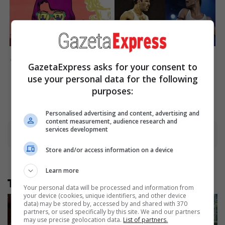
Busting Movie Myths!
Did They Lie To Us In This
Common Clichés That Don't
Movie?
GazetaExpress asks for your consent to
Reflect Reality
Brainberries
use your personal data for the following
Brainberries
purposes:
Personalised advertising and content, advertising and
content measurement, audience research and
services development
Advertisement
Store and/or access information on a device
Learn more
Të tjera nga rubrika
Your personal data will be processed and information from
your device (cookies, unique identifiers, and other device
data) may be stored by, accessed by and shared with 370
partners, or used specifically by this site. We and our partners
may use precise geolocation data.
List of partners.