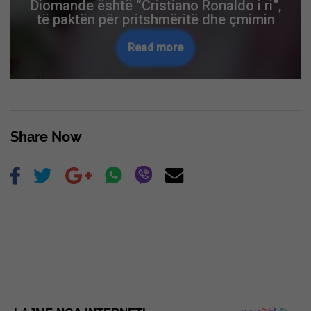
Diomande është “Cristiano Ronaldo i ri”,
të paktën për pritshmëritë dhe çmimin
Read more
Share Now