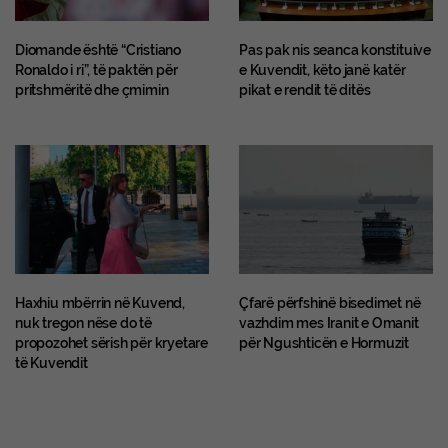
Diomande është “Cristiano
Pas pak nis seanca konstituive
Ronaldo i ri”, të paktën për
e Kuvendit, këto janë katër
pritshmëritë dhe çmimin
pikat e rendit të ditës
Haxhiu mbërrin në Kuvend,
Çfarë përfshinë bisedimet në
nuk tregon nëse do të
vazhdim mes Iranit e Omanit
propozohet sërish për kryetare
për Ngushticën e Hormuzit
të Kuvendit