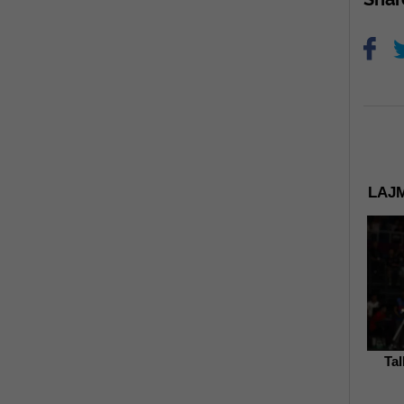
LAJM
Ta