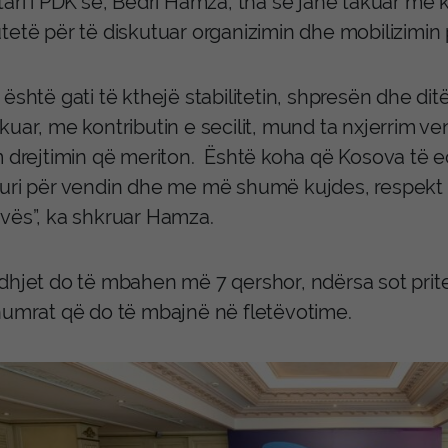
ari i PDK’së, Bedri Hamza, tha se janë takuar me k
etë për të diskutuar organizimin dhe mobilizimin p
është gati të kthejë stabilitetin, shpresën dhe di
uar, me kontributin e secilit, mund ta nxjerrim ven
m drejtimin që meriton. Është koha që Kosova të 
uri për vendin dhe me më shumë kujdes, respekt 
vës”, ka shkruar Hamza.
hjet do të mbahen më 7 qershor, ndërsa sot pritet 
numrat që do të mbajnë në fletëvotime.