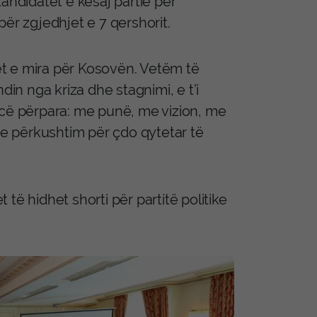
andidatët e kësaj partie për
ër zgjedhjet e 7 qershorit.
tët e mira për Kosovën. Vetëm të
din nga kriza dhe stagnimi, e t’i
ecë përpara: me punë, me vizion, me
e përkushtim për çdo qytetar të
të hidhet shorti për partitë politike