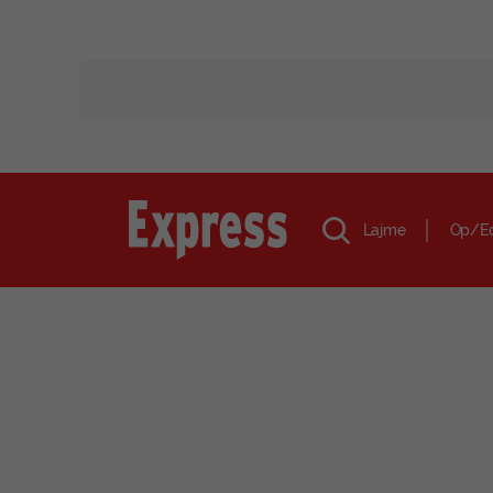
Lajme
Op/E