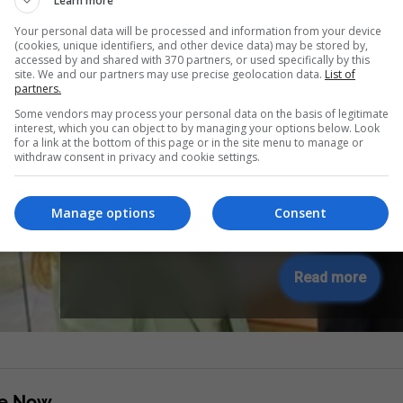
Learn more
Your personal data will be processed and information from your device
(cookies, unique identifiers, and other device data) may be stored by,
accessed by and shared with 370 partners, or used specifically by this
site. We and our partners may use precise geolocation data.
List of
partners.
Some vendors may process your personal data on the basis of legitimate
interest, which you can object to by managing your options below. Look
for a link at the bottom of this page or in the site menu to manage or
withdraw consent in privacy and cookie settings.
Ambasada e SHBA’së: Ngërçi po 
Manage options
Consent
formimi i institucioneve të bëhe
Kushtetutën edhe vendim
Read more
re Now