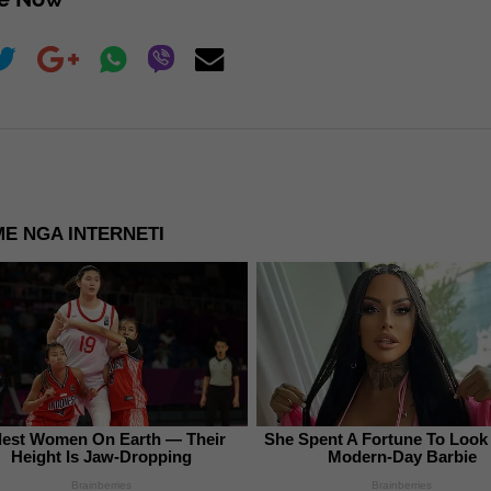
E NGA INTERNETI
llest Women On Earth — Their
She Spent A Fortune To Look
Height Is Jaw-Dropping
Modern-Day Barbie
Brainberries
Brainberries