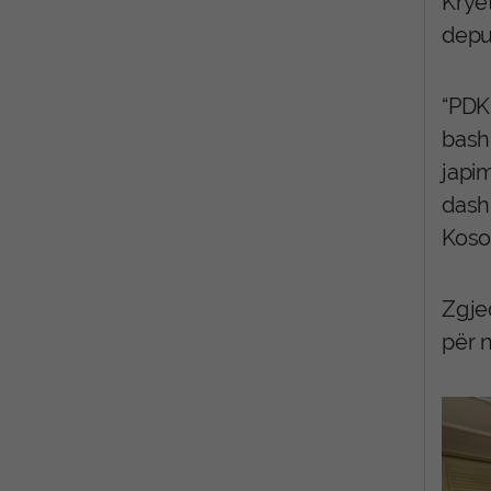
Kryet
deput
“PDK 
bashk
japi
dash
Koso
Zgjed
për 