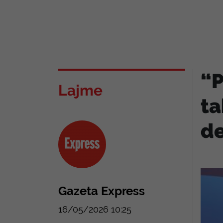
“P
Lajme
ta
de
Gazeta Express
16/05/2026 10:25