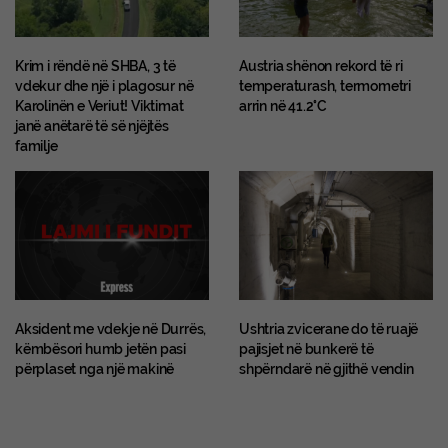
Krim i rëndë në SHBA, 3 të
Austria shënon rekord të ri
vdekur dhe një i plagosur në
temperaturash, termometri
Karolinën e Veriut! Viktimat
arrin në 41.2°C
janë anëtarë të së njëjtës
familje
Aksident me vdekje në Durrës,
Ushtria zvicerane do të ruajë
këmbësori humb jetën pasi
pajisjet në bunkerë të
përplaset nga një makinë
shpërndarë në gjithë vendin