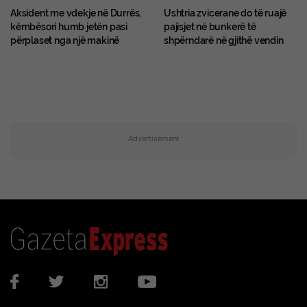
Aksident me vdekje në Durrës,
Ushtria zvicerane do të ruajë
këmbësori humb jetën pasi
pajisjet në bunkerë të
përplaset nga një makinë
shpërndarë në gjithë vendin
Advertisement