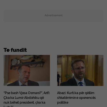
Advertisement
Te fundit
“Pse bash Vjosa Osmani?”, Arifi:
Abazi: Kurti ka për qëllim
Çka ka Lumir Abdixhiku që
shkatërrimin e oponencës
nuk bëhet president, çka ka
politike