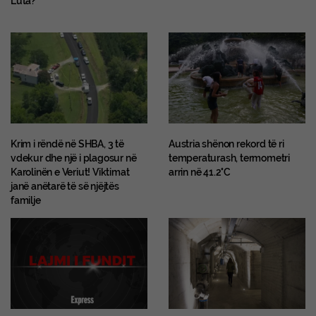
Luta?”
Krim i rëndë në SHBA, 3 të
Austria shënon rekord të ri
vdekur dhe një i plagosur në
temperaturash, termometri
Karolinën e Veriut! Viktimat
arrin në 41.2°C
janë anëtarë të së njëjtës
familje