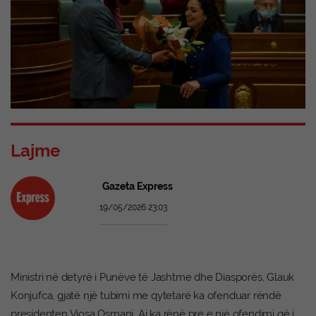
Lajme
Gazeta Express
19/05/2026 23:03
Ministri në detyrë i Punëve të Jashtme dhe Diasporës, Glauk
Konjufca, gjatë një tubimi me qytetarë ka ofenduar rëndë
presidenten Vjosa Osmani. Ai ka rënë pre e një ofendimi që i