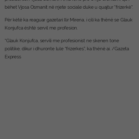
bëhet Vjosa Osmanit në rrjete sociale duke u quajtur “frizerkë”.
Për këtë ka reaguar gazetari Ilir Mirena, i cili ka thënë se Glauk
Konjufca është servil me profesion.
“Glauk Konjufca, servili me profesionist ne skenen tone
politike, dikur i dhuronte lule “frizerkes”, ka thënë ai. /Gazeta
Express