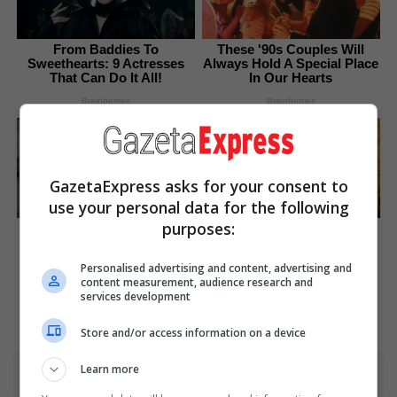
From Baddies To
These '90s Couples Will
Sweethearts: 9 Actresses
Always Hold A Special Place
That Can Do It All!
In Our Hearts
Brainberries
Brainberries
GazetaExpress asks for your consent to
use your personal data for the following
purposes:
It's Not Your Typical Family:
Sensual Dance Scenes We
Each Member Has This
Saw In Movies
Unique Trait!
Brainberries
Personalised advertising and content, advertising and
Brainberries
content measurement, audience research and
services development
Store and/or access information on a device
Learn more
Advertisement