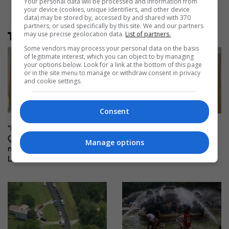
Your personal data will be processed and information from
your device (cookies, unique identifiers, and other device
data) may be stored by, accessed by and shared with 370
partners, or used specifically by this site. We and our partners
may use precise geolocation data.
List of partners.
Të tjera nga rubrika
Some vendors may process your personal data on the basis
of legitimate interest, which you can object to by managing
your options below. Look for a link at the bottom of this page
or in the site menu to manage or withdraw consent in privacy
and cookie settings.
Consent
“Pse bash Vjosa Osmani?”, Arifi:
Abazi: Kurti ka për qëllim
Çka ka Lumir Abdixhiku që
shkatërrimin e oponencës
Manage options
nuk bëhet president, çka ka
politike
Luta?”