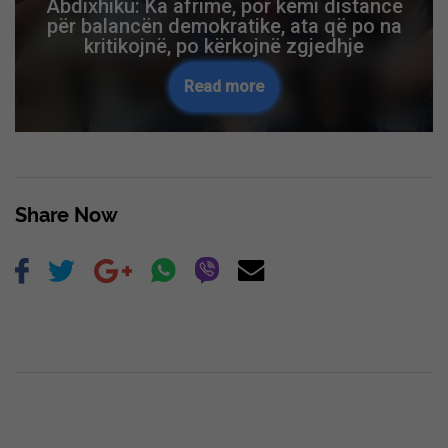
Abdixhiku: Ka afrime, por kemi distancë
për balancën demokratike, ata që po na
kritikojnë, po kërkojnë zgjedhje
Read more
Share Now