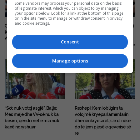
Some vendors may process your personal data on the basis
of legitimate interest, which you can object to by managing
your options below. Look for a link at the bottom of this page
or in the site menu to manage or withdraw consent in privacy
and cookie settings.
Gjocaj proteston para
Abdixhiku: Ka afrime, por kemi
Kuvendit: Lidheni vendin me
distancë për balancën
Amerikën
demokratike, ata që po na
Consent
kritikojnë, po kërkojnë zgjedhje
Manage options
“Sot nuk votoj asgjë”, Balje:
Rexhepi: Kemi obligim ta
Mes meje dhe VV-së nuk ka
votojmë kryeparlamentarin
besim, qëndrimet e mia nuk
dhe nënkryetarët, s’e di nëse
kanë ndryshuar
do të jem pjesë e qeverisë së
re