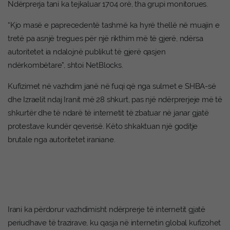
Ndërprerja tani ka tejkaluar 1704 orë, tha grupi monitorues.
“Kjo masë e paprecedentë tashmë ka hyrë thellë në muajin e
tretë pa asnjë tregues për një rikthim më të gjerë, ndërsa
autoritetet ia ndalojnë publikut të gjerë qasjen
ndërkombëtare”, shtoi NetBlocks.
Kufizimet në vazhdim janë në fuqi që nga sulmet e SHBA-së
dhe Izraelit ndaj Iranit më 28 shkurt, pas një ndërprerjeje më të
shkurtër dhe të ndarë të internetit të zbatuar në janar gjatë
protestave kundër qeverisë. Këto shkaktuan një goditje
brutale nga autoritetet iraniane.
Irani ka përdorur vazhdimisht ndërprerje të internetit gjatë
periudhave të trazirave, ku qasja në internetin global kufizohet