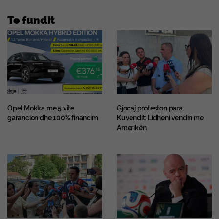
Te fundit
Opel Mokka me 5 vite
Gjocaj proteston para
garancion dhe 100% financim
Kuvendit: Lidheni vendin me
Amerikën