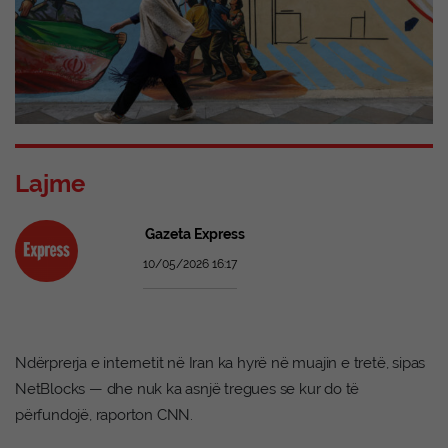
Lajme
Gazeta Express
10/05/2026 16:17
Ndërprerja e internetit në Iran ka hyrë në muajin e tretë, sipas
NetBlocks — dhe nuk ka asnjë tregues se kur do të
përfundojë, raporton CNN.