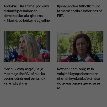
Abdixhiku: Ka afrime, por kemi
Kjo legjendë e futbollit mund
distancë për balancën
ta marrë postin e Infantinos në
demokratike, ata që po na
FIFA
kritikojnë, po kërkojnë zgjedhje
“Sot nuk votoj asgjë”, Balje:
Rexhepi: Kemi obligim ta
Mes meje dhe VV-së nuk ka
votojmë kryeparlamentarin
besim, qëndrimet e mia nuk
dhe nënkryetarët, s’e di nëse
kanë ndryshuar
do të jem pjesë e qeverisë së
re