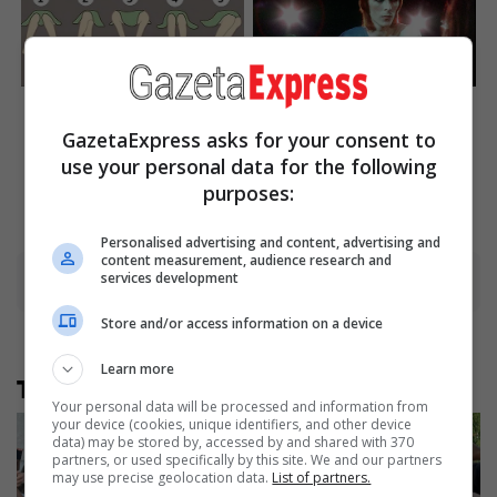
The Way You Sit Could
These Photos Make Us
Expose Your True
Nostalgic For The 70's
Personality
GazetaExpress asks for your consent to
Brainberries
use your personal data for the following
Brainberries
purposes:
Personalised advertising and content, advertising and
content measurement, audience research and
services development
Advertisement
Store and/or access information on a device
Learn more
Të tjera nga rubrika
Your personal data will be processed and information from
your device (cookies, unique identifiers, and other device
data) may be stored by, accessed by and shared with 370
partners, or used specifically by this site. We and our partners
may use precise geolocation data.
List of partners.