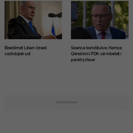
Bisedimet Liban-Izrael
Seanca konstituive, Hamza:
vazhdojnë sot
Qëndrimi i PDK-së mbetet i
pandryshuar
Advertisement