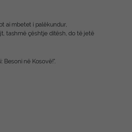
sot ai mbetet i palëkundur,
, tashmë çështje ditësh, do të jetë
si: Besoni në Kosovë!”.