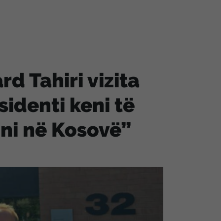
d Tahiri vizita
identi keni të
oni në Kosovë”