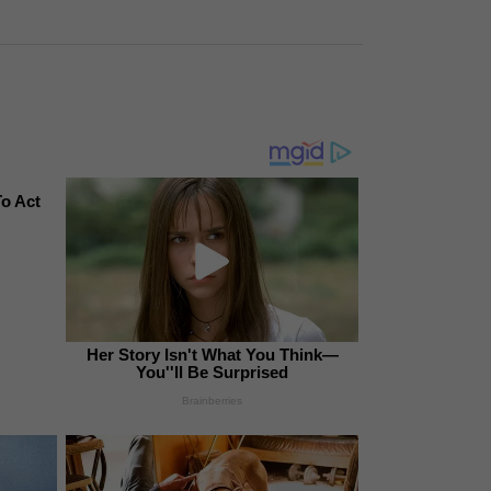
To Act
Her Story Isn't What You Think—
You''ll Be Surprised
Brainberries