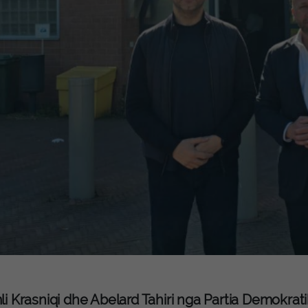
i Krasniqi dhe Abelard Tahiri nga Partia Demokra