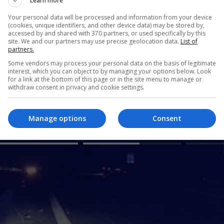
Learn more
Your personal data will be processed and information from your device
(cookies, unique identifiers, and other device data) may be stored by,
accessed by and shared with 370 partners, or used specifically by this
site. We and our partners may use precise geolocation data.
List of
partners.
Some vendors may process your personal data on the basis of legitimate
interest, which you can object to by managing your options below. Look
for a link at the bottom of this page or in the site menu to manage or
withdraw consent in privacy and cookie settings.
Manage options
Consent