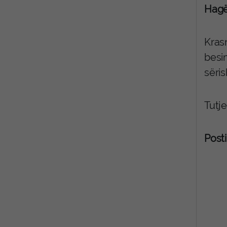
Hagë 
Krasn
besi
sëri
Tutje
Posti