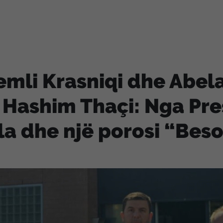
mli Krasniqi dhe Abelar
 Hashim Thaçi: Nga Pres
la dhe një porosi “Bes