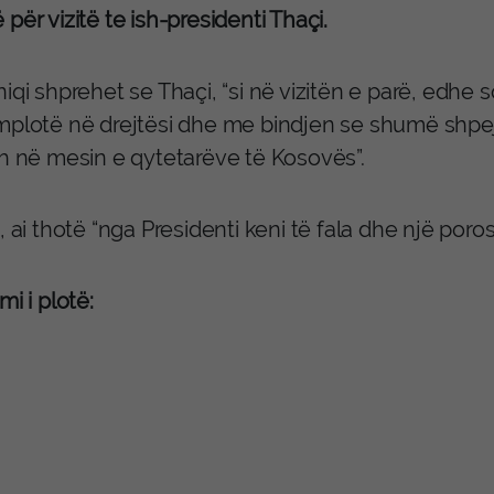
për vizitë te ish-presidenti Thaçi.
iqi shprehet se Thaçi, “si në vizitën e parë, edhe 
mplotë në drejtësi dhe me bindjen se shumë shpejt
sh në mesin e qytetarëve të Kosovës”.
, ai thotë “nga Presidenti keni të fala dhe një poro
mi i plotë: