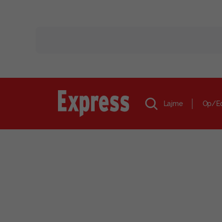
Lajme
Op/E