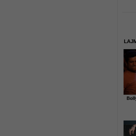
LAJM
Boll