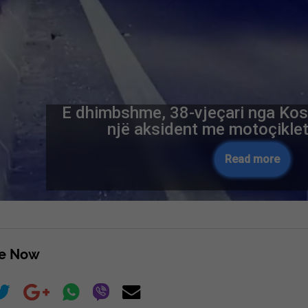
E dhimbshme, 38-vjeçari nga Kos
një aksident me motoçiklet
Read more
re Now