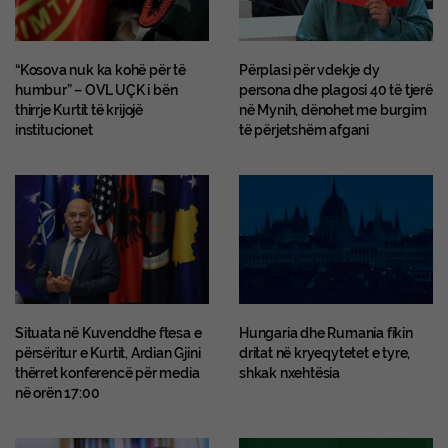
“Kosova nuk ka kohë për të
Përplasi për vdekje dy
humbur” – OVL UÇK i bën
persona dhe plagosi 40 të tjerë
thirrje Kurtit të krijojë
në Mynih, dënohet me burgim
institucionet
të përjetshëm afgani
Situata në Kuvenddhe ftesa e
Hungaria dhe Rumania fikin
përsëritur e Kurtit, Ardian Gjini
dritat në kryeqytetet e tyre,
thërret konferencë për media
shkak nxehtësia
në orën 17:00