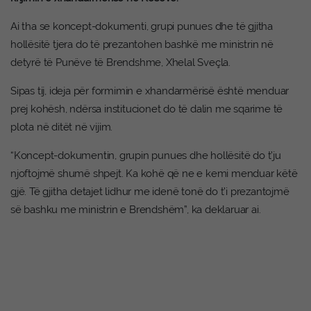
Ai tha se koncept-dokumenti, grupi punues dhe të gjitha
hollësitë tjera do të prezantohen bashkë me ministrin në
detyrë të Punëve të Brendshme, Xhelal Sveçla.
Sipas tij, ideja për formimin e xhandarmërisë është menduar
prej kohësh, ndërsa institucionet do të dalin me sqarime të
plota në ditët në vijim.
“Koncept-dokumentin, grupin punues dhe hollësitë do t’ju
njoftojmë shumë shpejt. Ka kohë që ne e kemi menduar këtë
gjë. Të gjitha detajet lidhur me idenë tonë do t’i prezantojmë
së bashku me ministrin e Brendshëm”, ka deklaruar ai.