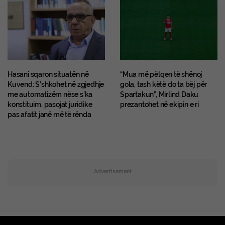
Hasani sqaron situatën në
“Mua më pëlqen të shënoj
Kuvend: S’shkohet në zgjedhje
gola, tash këtë do ta bëj për
me automatizëm nëse s’ka
Spartakun”, Mirlind Daku
konstituim, pasojat juridike
prezantohet në ekipin e ri
pas afatit janë më të rënda
Advertisement