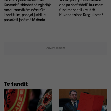
Hasani sqaron situatën në
Vendi “pa kryeparlamentar
Kuvend: S’shkohet në zgjedhje
dhe pa shef shteti”, kur merr
me automatizëm nëse s’ka
fund mandati i kreut të
konstituim, pasojat juridike
Kuvendit sipas Rregullores?
pas afatit janë më të rënda
Advertisement
Te fundit