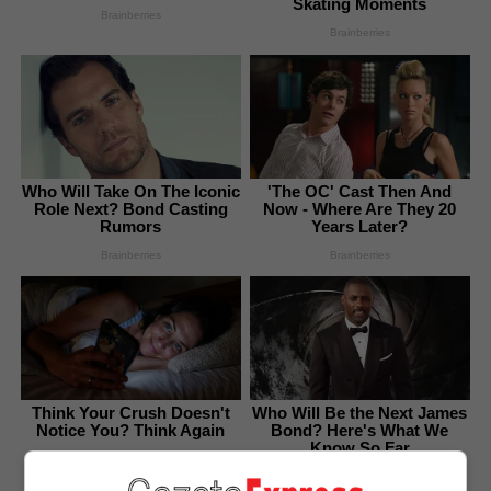
Skating Moments
Brainberries
Brainberries
Who Will Take On The Iconic
'The OC' Cast Then And
Role Next? Bond Casting
Now - Where Are They 20
Rumors
Years Later?
Brainberries
Brainberries
Think Your Crush Doesn't
Who Will Be the Next James
Notice You? Think Again
Bond? Here's What We
Know So Far
Brainberries
Brainberries