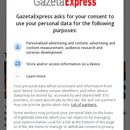
GazetaExpress asks for your consent to
use your personal data for the following
Advertisement
purposes:
Personalised advertising and content, advertising and
content measurement, audience research and
services development
Të tjera nga rubrika
Store and/or access information on a device
Learn more
Your personal data will be processed and information from
your device (cookies, unique identifiers, and other device
data) may be stored by, accessed by and shared with 370
partners, or used specifically by this site. We and our partners
may use precise geolocation data.
List of partners.
“Kosova nuk ka kohë për të
Përplasi për vdekje dy
Some vendors may process your personal data on the basis
humbur” – OVL UÇK i bën
persona dhe plagosi 40 të tjerë
of legitimate interest, which you can object to by managing
thirrje Kurtit të krijojë
në Mynih, dënohet me burgim
your options below. Look for a link at the bottom of this page
institucionet
të përjetshëm afgani
or in the site menu to manage or withdraw consent in privacy