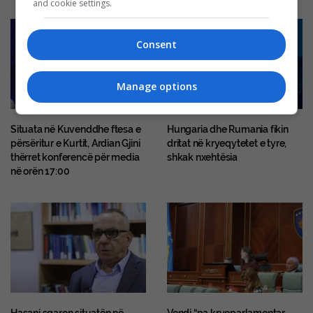
and cookie settings.
Consent
Manage options
Situata në Kuvenddhe ftesa e
Hungaria dhe Rumania fikin
përsëritur e Kurtit, Ardian Gjini
dritat në kryeqytetet e tyre,
thërret konferencë për media
shkak nxehtësia
në orën 17:00