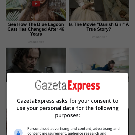
See How The Blue Lagoon
Is The Movie "Danish Girl" A
Cast Has Changed After 46
True Story?
Years
Brainberries
Brainberries
Hollywood's Inaccurate
Magnetic Floating Bed: All
Portrayal of Reality - Take a
That Luxury For Mere $1.6
Look Inside!
Mil?
GazetaExpress asks for your consent to
Brainberries
Brainberries
use your personal data for the following
purposes:
Personalised advertising and content, advertising and
content measurement, audience research and