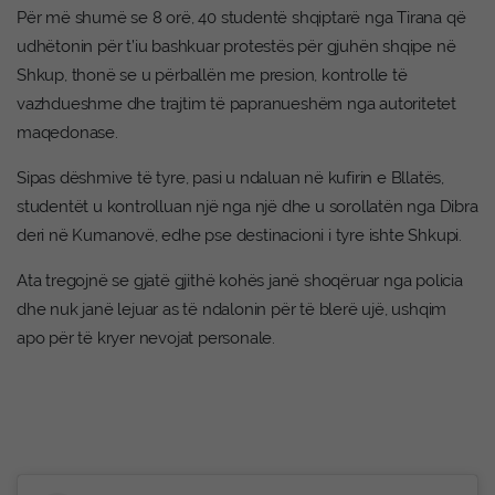
Për më shumë se 8 orë, 40 studentë shqiptarë nga Tirana që
udhëtonin për t’iu bashkuar protestës për gjuhën shqipe në
Shkup, thonë se u përballën me presion, kontrolle të
vazhdueshme dhe trajtim të papranueshëm nga autoritetet
maqedonase.
Sipas dëshmive të tyre, pasi u ndaluan në kufirin e Bllatës,
studentët u kontrolluan një nga një dhe u sorollatën nga Dibra
deri në Kumanovë, edhe pse destinacioni i tyre ishte Shkupi.
Ata tregojnë se gjatë gjithë kohës janë shoqëruar nga policia
dhe nuk janë lejuar as të ndalonin për të blerë ujë, ushqim
apo për të kryer nevojat personale.