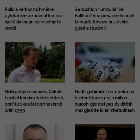
Policia kërkon ndihmën e
Sa kushton “lumturia” në
qytetarëve për identifikimin e
Ballkan? Shqipëria me hendek
një të dyshuari për vjedhje të
të madh, Kosova nuk është
rëndë
pjesë e studimit
Ndërprerja e seancës, Cakolli:
Hodhi gabimisht në mbeturina
Lejohet kërkimi i kohës shtesë,
biletën fituese prej 1 milion
por Kurti ka afat deri nesër në
eurosh, gjendet pas dy ditësh
orën 23:59
mes gjashtë tonë mbeturinash