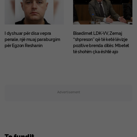
I dyshuar për disa vepra
Bisedimet LDK-VV, Zemaj
penale, një muaj paraburgim
‘‘shpreson’’ që të ketë lëvizje
për Egzon Reshanin
pozitive brenda ditës: Mbetet
të shohim çka është ajo
Advertisement
Te fundit