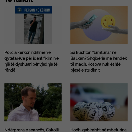
Policia kërkon ndihmën e
Sa kushton “lumturia” në
qytetarëve për identifikimin e
Ballkan? Shqipëria me hendek
një të dyshuari për vjedhje të
të madh, Kosova nuk është
rëndë
pjesë e studimit
Ndërprerja e seancës, Cakolli:
Hodhi gabimisht në mbeturina