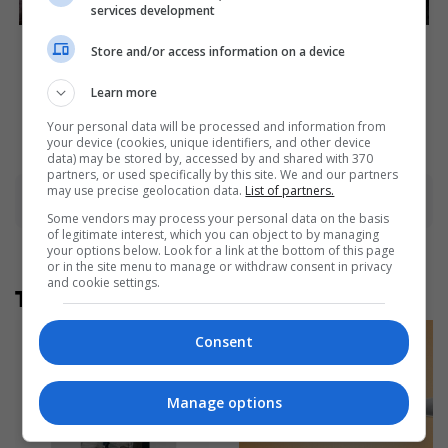
services development
What Happened To Laura
Who Will Be the Next James
Store and/or access information on a device
San Giacomo? She's Still
Bond? Here's What We
Stunning Today!
Know So Far
Learn more
Brainberries
Brainberries
Your personal data will be processed and information from
your device (cookies, unique identifiers, and other device
data) may be stored by, accessed by and shared with 370
partners, or used specifically by this site. We and our partners
may use precise geolocation data.
List of partners.
Advertisement
Some vendors may process your personal data on the basis
of legitimate interest, which you can object to by managing
your options below. Look for a link at the bottom of this page
or in the site menu to manage or withdraw consent in privacy
and cookie settings.
Të tjera nga rubrika
Consent
Manage options