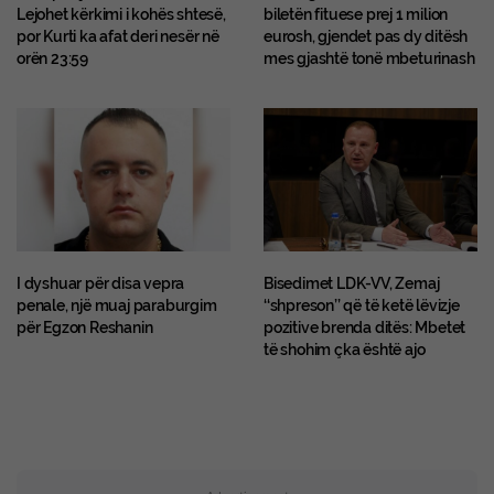
Lejohet kërkimi i kohës shtesë,
biletën fituese prej 1 milion
por Kurti ka afat deri nesër në
eurosh, gjendet pas dy ditësh
orën 23:59
mes gjashtë tonë mbeturinash
I dyshuar për disa vepra
Bisedimet LDK-VV, Zemaj
penale, një muaj paraburgim
‘‘shpreson’’ që të ketë lëvizje
për Egzon Reshanin
pozitive brenda ditës: Mbetet
të shohim çka është ajo