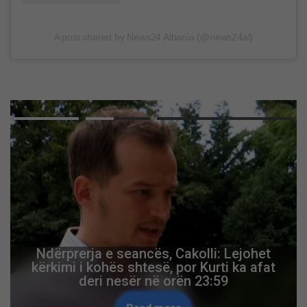
A post shared by News24 Albania (@news24al)
Ndërprerja e seancës, Cakolli: Lejohet
kërkimi i kohës shtesë, por Kurti ka afat
deri nesër në orën 23:59