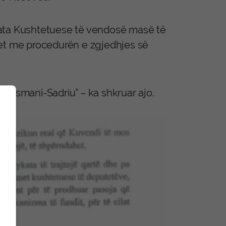
kata Kushtetuese të vendosë masë të
het me procedurën e zgjedhjes së
a Osmani-Sadriu” – ka shkruar ajo.