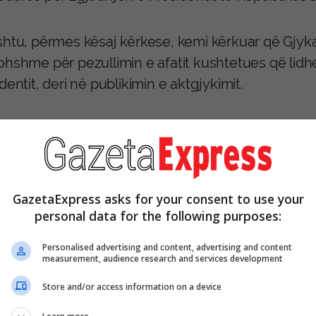
shtu, përmes kësaj kërkese, kemi kërkuar që Gjy
ohshme për pezullimin e afatit kushtetues që lid
dentit, deri në publikimin e aktgjykimit.
ur me këtë, e kam njoftuar edhe Presidenten, Vjos
GazetaExpress asks for your consent to use your
personal data for the following purposes:
Personalised advertising and content, advertising and content
measurement, audience research and services development
Store and/or access information on a device