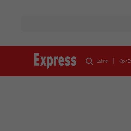
Lajme
Op/E