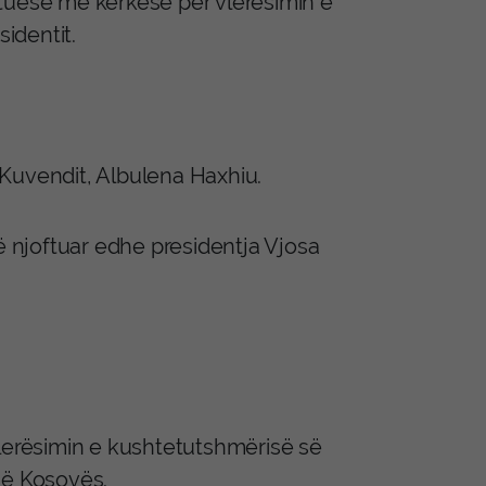
tuese me kërkesë për vlerësimin e
identit.
Kuvendit, Albulena Haxhiu.
ë njoftuar edhe presidentja Vjosa
vlerësimin e kushtetutshmërisë së
së Kosovës.