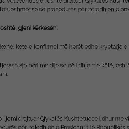
zja Vetëvendosje i është drejtuar Gjykatës Kushte
tetueshmërisë së procedurës për zgjedhjen e pres
oshtë, gjeni kërkesën:
kohë, këtë e konfirmoi më herët edhe kryetarja e 
jerash ajo bëri me dije se në lidhje me këtë, ësht
ni.
o i jemi drejtuar Gjykatës Kushtetuese lidhur me 
edurës për zgjedhjen e Presidentit të Republikës 