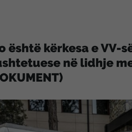
o është kërkesa e VV-s
shtetuese në lidhje me
DOKUMENT)