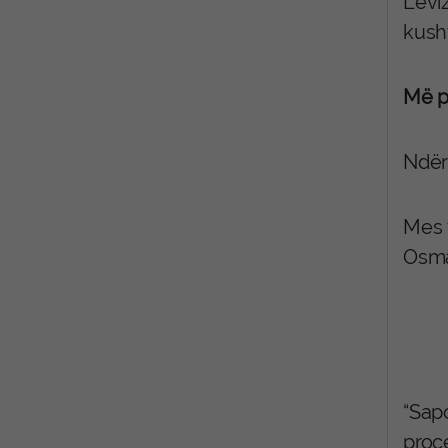
Lëvi
kush
Më p
Ndër
Mes t
Osma
“Sap
proc