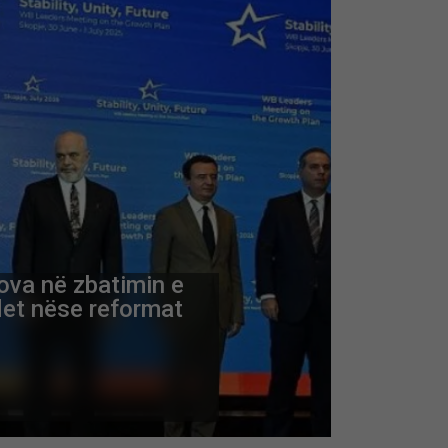
va në zbatimin e
ndet nëse reformat