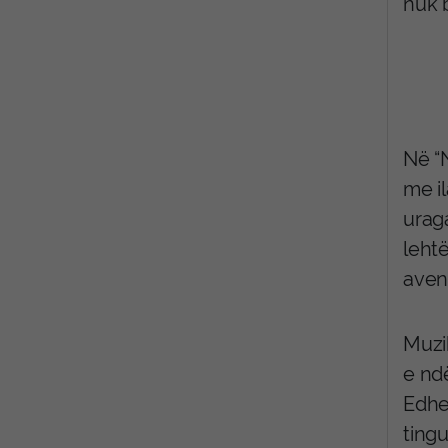
nuk 
Në “N
me il
urag
leht
aven
Muzik
e nd
Edhe 
tingu