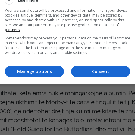
Learn more
Your personal data will be processed and information from your device
(cookies, unique identifiers, and other device data) may be stored by,
accessed by and shared with 370 partners, or used specifically by this
site. We and our partners may use precise geolocation data.
List of
partners.
i pasurohet edhe nga prania e Justin Vernon të Bon
Some vendors may process your personal data on the basis of legitimate
interest, which you can object to by managing your options below. Look
ornadoje, si dhe nga Lucinda Williams, që sjell një
for a link at the bottom of this page or in the site menu to manage or
withdraw consent in privacy and cookie settings.
ëzuar nga kontributi spoken-word i Bruce Springst
rojekt marrin pjesë gjithashtu muzikantë nga Muna
Manage options
Consent
ine dhe Perfume Genius.
ithatë, këta emra nuk e mbingarkojnë albumin. Përk
ejnë rikthimit të Morby-t te baza e tingullit të t
,000”, që ndërtohet drejt një kulmi me kitarë të
it mbështetet te kënaqësitë e imëta: refreni melan
al i “Field Guide for the Butterflies” dhe motivi i 