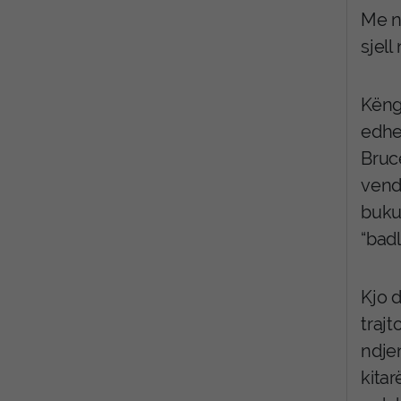
Me n
sjell
Këng
edhe
Bruc
vend
buku
“badl
Kjo 
trajt
ndjen
kitar