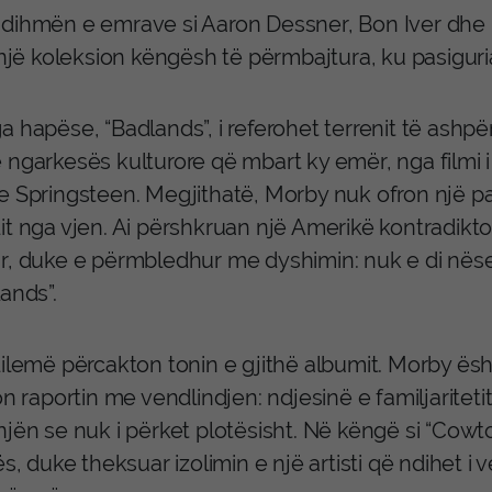
dihmën e emrave si Aaron Dessner, Bon Iver dhe L
 një koleksion këngësh të përmbajtura, ku pasiguri
a hapëse, “Badlands”, i referohet terrenit të ashp
 ngarkesës kulturore që mbart ky emër, nga filmi i
e Springsteen. Megjithatë, Morby nuk ofron një pa
it nga vjen. Ai përshkruan një Amerikë kontradikto
r, duke e përmbledhur me dyshimin: nuk e di nës
ands”.
dilemë përcakton tonin e gjithë albumit. Morby ës
on raportin me vendlindjen: ndjesinë e familjariteti
jën se nuk i përket plotësisht. Në këngë si “Cowto
ës, duke theksuar izolimin e një artisti që ndihet 