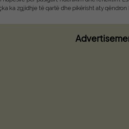
çka ka zgjidhje të qartë dhe pikërisht aty qëndron
Advertiseme
Zbulohet një rafineri kokain
bimësisë në Itali, mes të arre