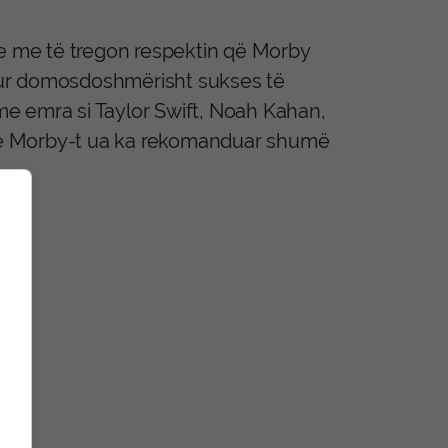
te me të tregon respektin që Morby
sur domosdoshmërisht sukses të
e emra si Taylor Swift, Noah Kahan,
 e Morby-t ua ka rekomanduar shumë