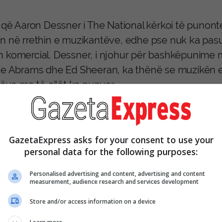
i që Aaron Dessner i The National kërkoi të punon
n në rrethin e muzikantëve, edhe pse nuk ka pa
 komercial. Dessner, i njohur për bashkëpunime m
ie Abrams dhe Ed Sheeran, ka thënë se muzikën
tëve me të cilët ka punuar.
GazetaExpress asks for your consent to use your
personal data for the following purposes:
Personalised advertising and content, advertising and content
measurement, audience research and services development
Store and/or access information on a device