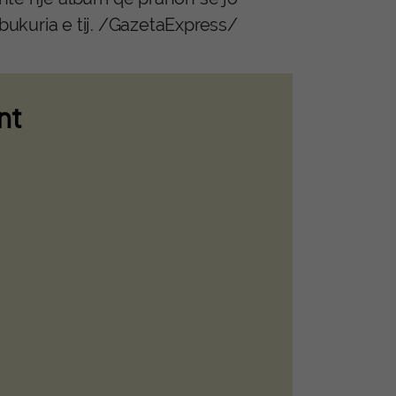
 bukuria e tij. /GazetaExpress/
nt
e e fshehur mes
stuarve edhe një