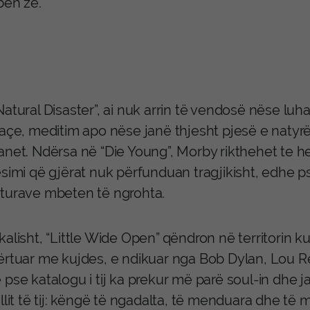
bën zë.
atural Disaster”, ai nuk arrin të vendosë nëse luha
açe, meditim apo nëse janë thjesht pjesë e natyrës 
anet. Ndërsa në “Die Young”, Morby rikthehet te he
ësimi që gjërat nuk përfunduan tragjikisht, edhe p
turave mbeten të ngrohta.
alisht, “Little Wide Open” qëndron në territorin k
ërtuar me kujdes, e ndikuar nga Bob Dylan, Lou 
pse katalogu i tij ka prekur më parë soul-in dhe jazz
llit të tij: këngë të ngadalta, të menduara dhe të 