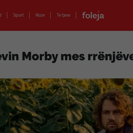
d
Sport
Roze
Te tjera
vin Morby mes rrënjëv