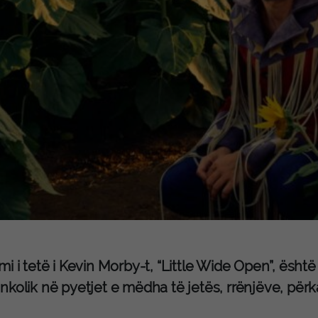
i i tetë i Kevin Morby-t, “Little Wide Open”, është
nkolik në pyetjet e mëdha të jetës, rrënjëve, për