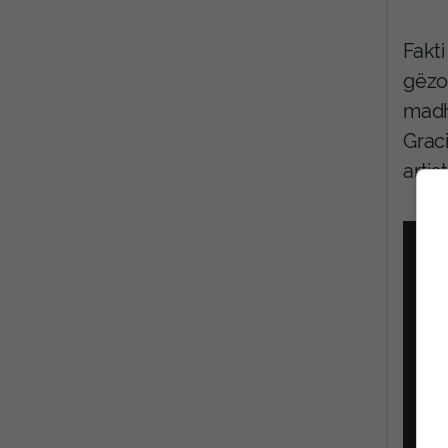
Fakt
gëzo
madh
Grac
artis