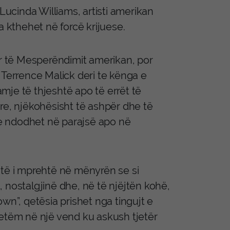
ucinda Williams, artisti amerikan
a kthehet në forcë krijuese.
ër të Mesperëndimit amerikan, por
 Terrence Malick deri te kënga e
mje të thjeshtë apo të errët të
re, njëkohësisht të ashpër dhe të
e ndodhet në parajsë apo në
htë i mprehtë në mënyrën se si
t, nostalgjinë dhe, në të njëjtën kohë,
wn”, qetësia prishet nga tingujt e
i vetëm në një vend ku askush tjetër