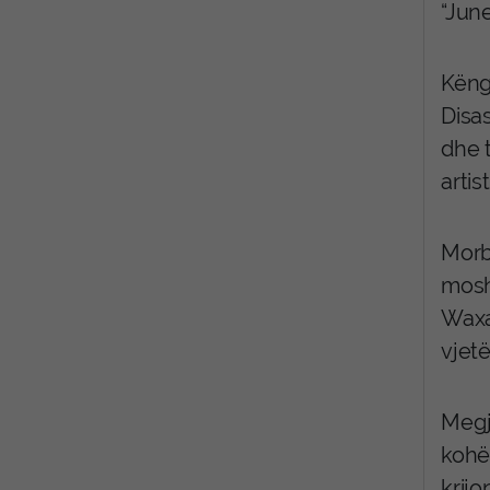
“Jun
Këngë
Disa
dhe t
arti
Morby
mosh
Waxah
vjetë
Megj
kohë
krijo