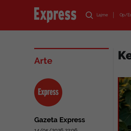
Lajme
Op/E
Ke
Arte
Gazeta Express
14/05/2026 22:06