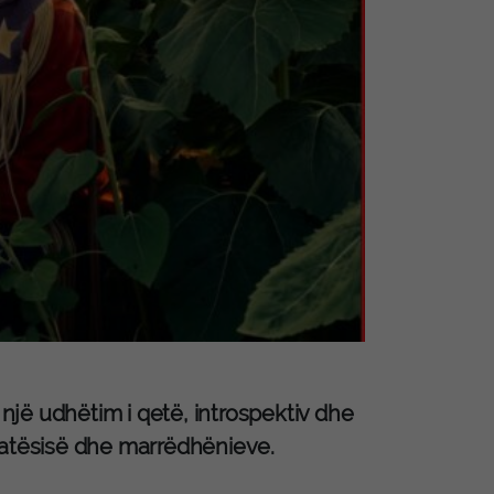
 një udhëtim i qetë, introspektiv dhe
katësisë dhe marrëdhënieve.