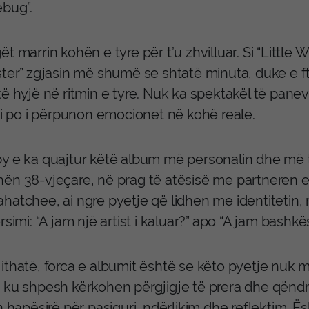
ebug”.
t marrin kohën e tyre për t’u zhvilluar. Si “Little
ster” zgjasin më shumë se shtatë minuta, duke e f
ë hyjë në ritmin e tyre. Nuk ka spektakël të panev
sti po i përpunon emocionet në kohë reale.
 e ka quajtur këtë album më personalin dhe më të b
ën 38-vjeçare, në prag të atësisë me partneren e t
atchee, ai ngre pyetje që lidhen me identitetin, r
rsimi: “A jam një artist i kaluar?” apo “A jam bashkë
ithatë, forca e albumit është se këto pyetje nuk
 ku shpesh kërkohen përgjigje të prera dhe qëndr
n hapësirë për pasiguri, ndërlikim dhe reflektim. 