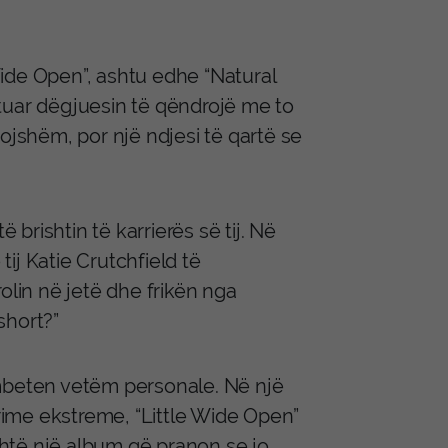
 Wide Open”, ashtu edhe “Natural
tuar dëgjuesin të qëndrojë me to
ojshëm, por një ndjesi të qartë se
rishtin të karrierës së tij. Në
ij Katie Crutchfield të
olin në jetë dhe frikën nga
short?”
 mbeten vetëm personale. Në një
ime ekstreme, “Little Wide Open”
Është një album që pranon se jo