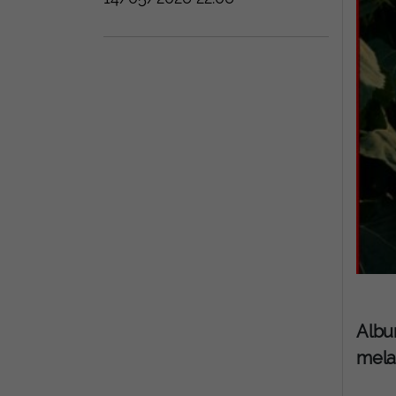
Album
mela