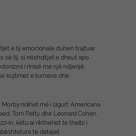
tjet e tij emocionale duhen trajtuar
së tij, si rrëshqitjet e dheut apo
donizmi i rinisë me një ndjenjë
se kujtimet e turneve dhe
u Morby ndihet më i sigurt: Americana
Reed, Tom Petty dhe Leonard Cohen.
-in, këtu ai rikthehet te thelbi i
mbështetura te detajet.