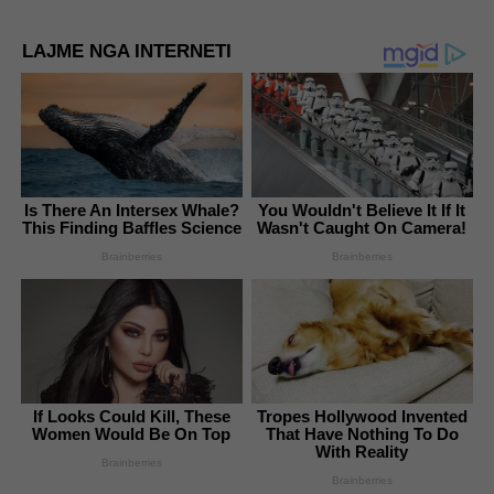
LAJME NGA INTERNETI
Is There An Intersex Whale?
You Wouldn't Believe It If It
This Finding Baffles Science
Wasn't Caught On Camera!
Brainberries
Brainberries
If Looks Could Kill, These
Tropes Hollywood Invented
Women Would Be On Top
That Have Nothing To Do
With Reality
Brainberries
Brainberries