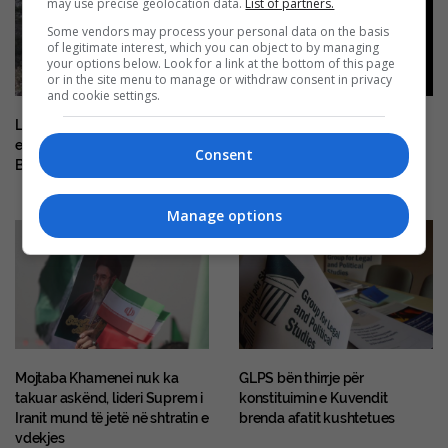
may use precise geolocation data.
List of partners.
Some vendors may process your personal data on the basis
of legitimate interest, which you can object to by managing
your options below. Look for a link at the bottom of this page
or in the site menu to manage or withdraw consent in privacy
and cookie settings.
Lidhjet e lëvizjes ruse të
Ky është i riu nga Prishtina që
ekstremit të djathtë me
humbi jetën në aksidentin në
Consent
Ballkanin
Shqipëri
Manage options
Mojtaba Khamenei nuk ka
GLPS bën thirrje për
takuar askënd, lideri Suprem i
konstituimin e Kuvendit
Iranit mund të jetë në shtratin e
brenda afatit kushtetues
vdekjes