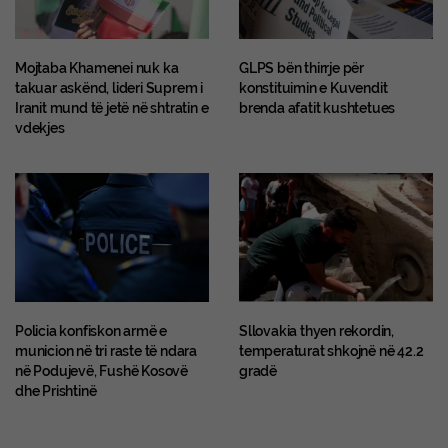
Mojtaba Khamenei nuk ka
GLPS bën thirrje për
takuar askënd, lideri Suprem i
konstituimin e Kuvendit
Iranit mund të jetë në shtratin e
brenda afatit kushtetues
vdekjes
Policia konfiskon armë e
Sllovakia thyen rekordin,
municion në tri raste të ndara
temperaturat shkojnë në 42.2
në Podujevë, Fushë Kosovë
gradë
dhe Prishtinë