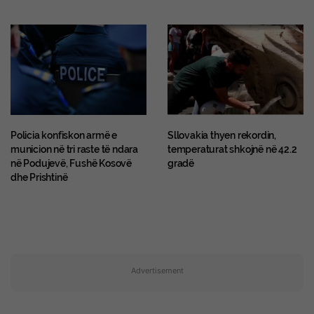
Policia konfiskon armë e
Sllovakia thyen rekordin,
municion në tri raste të ndara
temperaturat shkojnë në 42.2
në Podujevë, Fushë Kosovë
gradë
dhe Prishtinë
Advertisement