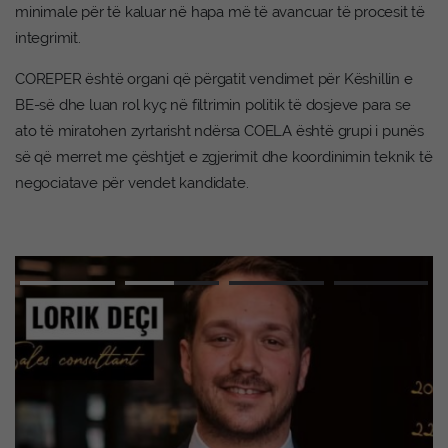
minimale për të kaluar në hapa më të avancuar të procesit të
integrimit.
COREPER është organi që përgatit vendimet për Këshillin e
BE-së dhe luan rol kyç në filtrimin politik të dosjeve para se
ato të miratohen zyrtarisht ndërsa COELA është grupi i punës
së që merret me çështjet e zgjerimit dhe koordinimin teknik të
negociatave për vendet kandidate.