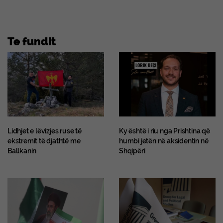
Te fundit
Lidhjet e lëvizjes ruse të
Ky është i riu nga Prishtina që
ekstremit të djathtë me
humbi jetën në aksidentin në
Ballkanin
Shqipëri