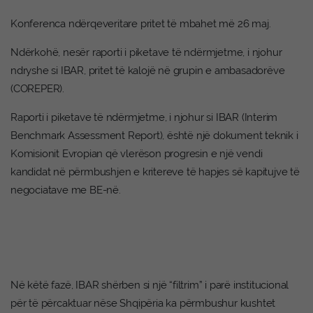
Konferenca ndërqeveritare pritet të mbahet më 26 maj.
Ndërkohë, nesër raporti i piketave të ndërmjetme, i njohur
ndryshe si IBAR, pritet të kalojë në grupin e ambasadorëve
(COREPER).
Raporti i piketave të ndërmjetme, i njohur si IBAR (Interim
Benchmark Assessment Report), është një dokument teknik i
Komisionit Evropian që vlerëson progresin e një vendi
kandidat në përmbushjen e kritereve të hapjes së kapitujve të
negociatave me BE-në.
Në këtë fazë, IBAR shërben si një “filtrim” i parë institucional
për të përcaktuar nëse Shqipëria ka përmbushur kushtet