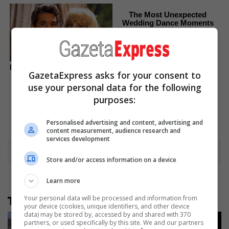
The Most Unexpected
Wedding Dance Moments
Brainberries
Remember These Iconic '90s
GazetaExpress asks for your consent to
Couples? See The List That
Defined A Generation
use your personal data for the following
purposes:
Brainberries
Personalised advertising and content, advertising and
content measurement, audience research and
services development
Advertisement
Store and/or access information on a device
Learn more
Your personal data will be processed and information from
Të tjera nga rubrika
your device (cookies, unique identifiers, and other device
data) may be stored by, accessed by and shared with 370
partners, or used specifically by this site. We and our partners