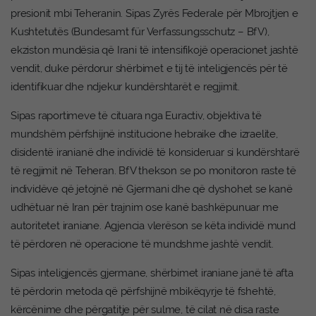
presionit mbi Teheranin. Sipas Zyrës Federale për Mbrojtjen e
Kushtetutës (Bundesamt für Verfassungsschutz – BfV),
ekziston mundësia që Irani të intensifikojë operacionet jashtë
vendit, duke përdorur shërbimet e tij të inteligjencës për të
identifikuar dhe ndjekur kundërshtarët e regjimit.
Sipas raportimeve të cituara nga Euractiv, objektiva të
mundshëm përfshijnë institucione hebraike dhe izraelite,
disidentë iranianë dhe individë të konsideruar si kundërshtarë
të regjimit në Teheran. BfV thekson se po monitoron raste të
individëve që jetojnë në Gjermani dhe që dyshohet se kanë
udhëtuar në Iran për trajnim ose kanë bashkëpunuar me
autoritetet iraniane. Agjencia vlerëson se këta individë mund
të përdoren në operacione të mundshme jashtë vendit.
Sipas inteligjencës gjermane, shërbimet iraniane janë të afta
të përdorin metoda që përfshijnë mbikëqyrje të fshehtë,
kërcënime dhe përgatitje për sulme, të cilat në disa raste