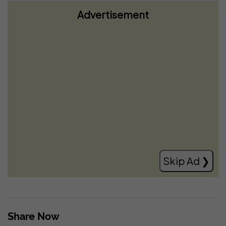
Advertisement
Zbulohet një rafineri kokaine e fshehur
mes bimësisë në Itali, mes të arrestuarve
edhe një shqiptar
Read more
Skip Ad ❯
Share Now