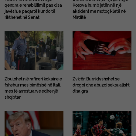
qendra e rehabilitimit pas disa
Kosova humb jetën në një
javësh, e paqartë kur do të
aksident me motoçikletë në
rikthehet në Senat
Mirditë
Zbulohet një rafineri kokaine e
Zvicër: Burri dyshohet se
fshehur mes bimësisë në Itali,
drogoi dhe abuzoi seksualisht
mes të arrestuarve edhe një
disa gra
shqiptar