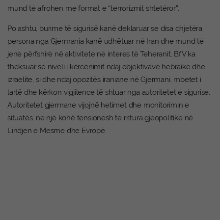
mund të afrohen me format e “terrorizmit shtetëror”.
Po ashtu, burime të sigurisë kanë deklaruar se disa dhjetëra
persona nga Gjermania kanë udhëtuar në Iran dhe mund të
jenë përfshirë në aktivitete në interes të Teheranit. BfV ka
theksuar se niveli i kërcënimit ndaj objektivave hebraike dhe
izraelite, si dhe ndaj opozitës iraniane në Gjermani, mbetet i
lartë dhe kërkon vigjilencë të shtuar nga autoritetet e sigurisë.
Autoritetet gjermane vijojnë hetimet dhe monitorimin e
situatës, në një kohë tensionesh të rritura gjeopolitike në
Lindjen e Mesme dhe Evropë.