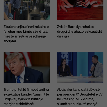
Zbulohet një rafineri kokaine e
Zvicër: Burri dyshohet se
fshehur mes bimësisë në Itali,
drogoi dhe abuzoi seksualisht
mes të arrestuarve edhe një
disa gra
shqiptar
Trump pritet të firmosë urdhra
Abdixhiku kandidat i LDK-së
ekzekutivë kundër “turizmit të
për president? Deputetët e VV
lindjeve”, synon të kufizojë
në Pressing: Nuk e dimë,
marrjen e shtetësisë
s’kanë ardhur kurrë me një