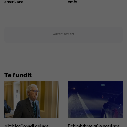
amerikane
emër
Advertisement
Te fundit
Mitch McConnell del nga
E dhimbshme, 38-vjeçari nga