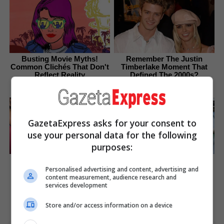
Busting Movie Myths!
Remember The Justin
Common Clichés That Don't
Timberlake Moment That
Reflect Reality
Defined The 2000s?
Brainberries
Brainberries
GazetaExpress asks for your consent to
use your personal data for the following
purposes:
These Wedding Dance
It Might Be Quentin
Moves Broke The Internet
Tarantino's Last Movie
Personalised advertising and content, advertising and
content measurement, audience research and
Brainberries
Brainberries
services development
Store and/or access information on a device