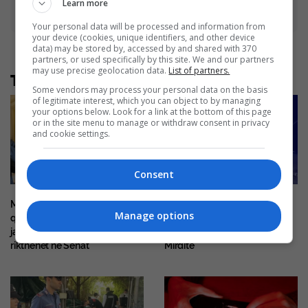
Learn more
Advertisement
Your personal data will be processed and information from
your device (cookies, unique identifiers, and other device
data) may be stored by, accessed by and shared with 370
partners, or used specifically by this site. We and our partners
may use precise geolocation data.
List of partners.
Të tjera nga rubrika
Some vendors may process your personal data on the basis
of legitimate interest, which you can object to by managing
your options below. Look for a link at the bottom of this page
or in the site menu to manage or withdraw consent in privacy
and cookie settings.
Consent
Mitch McConnell del nga
E dhimbshme, 38-vjeçari nga
Manage options
qendra e rehabilitimit pas disa
Kosova humb jetën në një
javësh, e paqartë kur do të
aksident me motoçikletë në
rikthehet në Senat
Mirditë