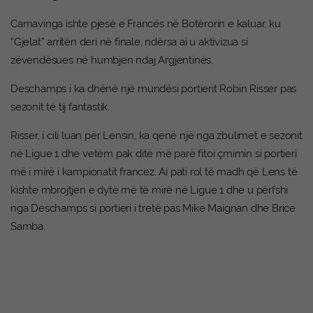
Camavinga ishte pjesë e Francës në Botërorin e kaluar, ku
“Gjelat” arritën deri në finale, ndërsa ai u aktivizua si
zëvendësues në humbjen ndaj Argjentinës.
Deschamps i ka dhënë një mundësi portierit Robin Risser pas
sezonit të tij fantastik.
Risser, i cili luan për Lensin, ka qenë një nga zbulimet e sezonit
në Ligue 1 dhe vetëm pak ditë më parë fitoi çmimin si portieri
më i mirë i kampionatit francez. Ai pati rol të madh që Lens të
kishte mbrojtjen e dytë më të mirë në Ligue 1 dhe u përfshi
nga Deschamps si portieri i tretë pas Mike Maignan dhe Brice
Samba.