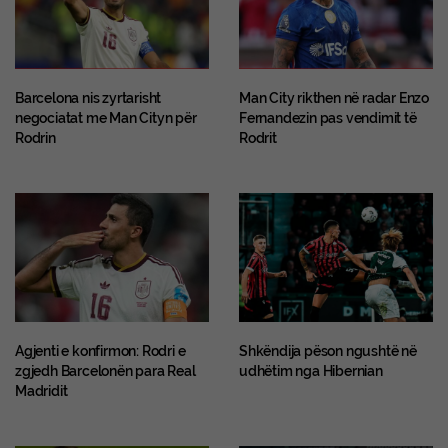
Barcelona nis zyrtarisht
Man City rikthen në radar Enzo
negociatat me Man Cityn për
Fernandezin pas vendimit të
Rodrin
Rodrit
Agjenti e konfirmon: Rodri e
Shkëndija pëson ngushtë në
zgjedh Barcelonën para Real
udhëtim nga Hibernian
Madridit