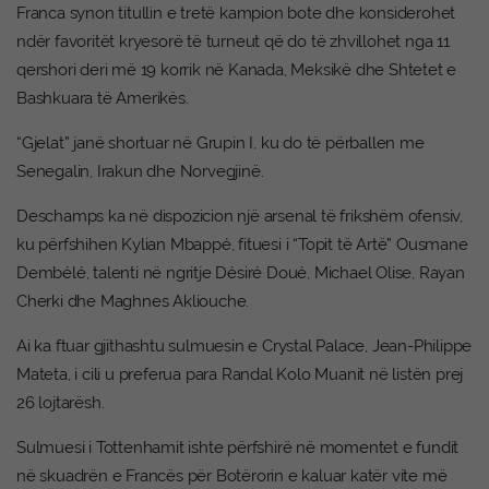
Franca synon titullin e tretë kampion bote dhe konsiderohet
ndër favoritët kryesorë të turneut që do të zhvillohet nga 11
qershori deri më 19 korrik në Kanada, Meksikë dhe Shtetet e
Bashkuara të Amerikës.
“Gjelat” janë shortuar në Grupin I, ku do të përballen me
Senegalin, Irakun dhe Norvegjinë.
Deschamps ka në dispozicion një arsenal të frikshëm ofensiv,
ku përfshihen Kylian Mbappé, fituesi i “Topit të Artë” Ousmane
Dembélé, talenti në ngritje Désiré Doué, Michael Olise, Rayan
Cherki dhe Maghnes Akliouche.
Ai ka ftuar gjithashtu sulmuesin e Crystal Palace, Jean-Philippe
Mateta, i cili u preferua para Randal Kolo Muanit në listën prej
26 lojtarësh.
Sulmuesi i Tottenhamit ishte përfshirë në momentet e fundit
në skuadrën e Francës për Botërorin e kaluar katër vite më