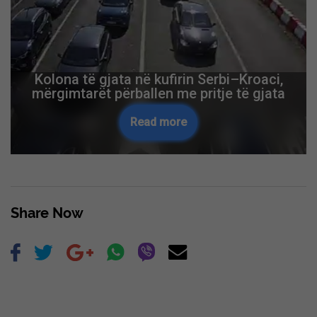
Kolona të gjata në kufirin Serbi–Kroaci,
mërgimtarët përballen me pritje të gjata
Read more
Share Now