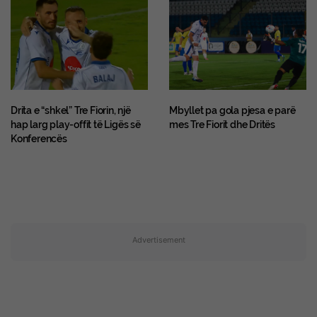
Drita e “shkel” Tre Fiorin, një
Mbyllet pa gola pjesa e parë
hap larg play-offit të Ligës së
mes Tre Fiorit dhe Dritës
Konferencës
Advertisement