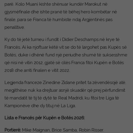
parë. Kolo Muani kishte shënuar kundër Marokut në
gjysmëfinale dhe ishte pranë të bëhej hero kombëtar në
finale, para se Franca të humbiste ndaj Argjentinës pas
penalltive.
Ky do të jetë turneu i fundit i Didier Deschamps në krye të
Francës. Ai ka njoftuar këtë vit se do të largohet pas Kupës së
Botës, duke i dhënë fund një periudhe shumë të suksesshme
që nisi në vitin 2012, gjatë së cilës Franca fitoi Kupën e Botës
2018 dhe arriti finalen e vitit 2022.
Legjenda franceze Zinedine Zidane pritet ta zëvendësojë atë,
megjithëse nuk ka drejtuar asnjë skuadër që prej përfundimit
të mandatit të tij të dytë te Real Madridi, ku fitoi tre Liga të
Kampionëve dhe dy tituj në La Liga.
Lista e Francës për Kupën e Botës 2026:
Portierë:
Mike Maignan, Brice Samba, Robin Risser.