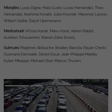
Mbrojtës:
Lucas Digne, Malo Gusto, Lucas Hernández, Theo
Hernández, Ibrahima Konaté, Jules Koundé, Maxence Lacroix,
William Saliba, Dayot Upamecano.
Mesfushorë:
N’Golo Kanté, Manu Koné, Adrien Rabiot,
Aurélien Tchouaméni, Warren Zaïre-Emery.
Sulmues:
Maghnes Akliouche, Bradley Barcola, Rayan Cherki,
Ousmane Dembélé, Désiré Doué, Jean-Philippe Mateta,
Kylian Mbappé, Michael Olise, Marcus Thuram.