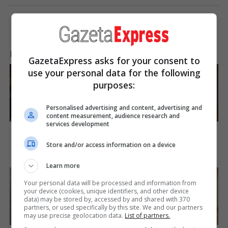
LAJME NGA INTERNETI
GazetaExpress asks for your consent to
use your personal data for the following
purposes:
Personalised advertising and content, advertising and
content measurement, audience research and
services development
Sensual Dance Scenes We
The Rarest And Most
Saw In Movies
Valuable Card In The Whole
World
Store and/or access information on a device
Brainberries
Brainberries
Learn more
Your personal data will be processed and information from
your device (cookies, unique identifiers, and other device
data) may be stored by, accessed by and shared with 370
partners, or used specifically by this site. We and our partners
may use precise geolocation data.
List of partners.