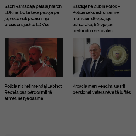
Sadri Ramabaja paralajmëron
Bastisje në Zubin Potok –
LDK’në: Do të ketë pasoja për
Policia sekuestron armë,
ju, nëse nuk pranoni një
municion dhe pajisje
president jashtë LDK’së
ushtarake, 62-vjeçari
përfundon në ndalim
Policia nis hetime ndaj Labinot
Kroacia merr vendim, ua rrit
Rexhës pas përdorimit të
pensionet veteranëve të luftës
armës në një dasmë