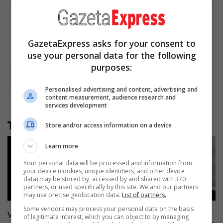
Always Hold A Special Place
In Our Hearts
Brainberries
GazetaExpress asks for your consent to
use your personal data for the following
purposes:
Advertisement
Personalised advertising and content, advertising and
content measurement, audience research and
services development
Të tjera nga rubrika
Store and/or access information on a device
Learn more
Your personal data will be processed and information from
your device (cookies, unique identifiers, and other device
data) may be stored by, accessed by and shared with 370
partners, or used specifically by this site. We and our partners
may use precise geolocation data.
List of partners.
Some vendors may process your personal data on the basis
Vdes ish-ushtari i UÇK-së, u
Ndërprerja e seancës, Zemaj:
of legitimate interest, which you can object to by managing