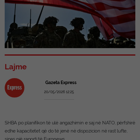
Lajme
Gazeta Express
20/05/2026 12:25
SHBA po planifikon të ulë angazhimin e saj në NATO, përfshirë
edhe kapacitetet që do të jenë në dispozicion në rast lufte,
sipas një raporti të Euronews.