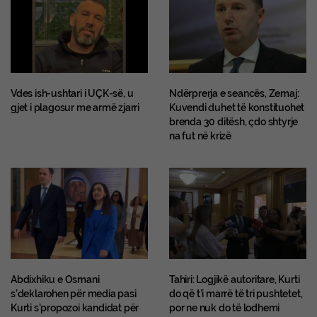
Vdes ish-ushtari i UÇK-së, u
Ndërprerja e seancës, Zemaj:
gjet i plagosur me armë zjarri
Kuvendi duhet të konstituohet
brenda 30 ditësh, çdo shtyrje
na fut në krizë
Abdixhiku e Osmani
Tahiri: Logjikë autoritare, Kurti
s’deklarohen për media pasi
do që t’i marrë të tri pushtetet,
Kurti s’propozoi kandidat për
por ne nuk do të lodhemi