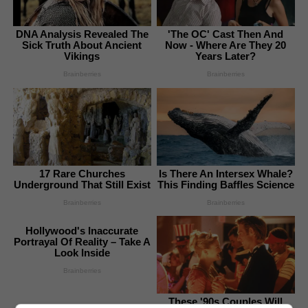
DNA Analysis Revealed The
'The OC' Cast Then And
Sick Truth About Ancient
Now - Where Are They 20
Vikings
Years Later?
Brainberries
Brainberries
17 Rare Churches
Is There An Intersex Whale?
Underground That Still Exist
This Finding Baffles Science
Brainberries
Brainberries
Hollywood's Inaccurate
Portrayal Of Reality – Take A
Look Inside
Brainberries
These '90s Couples Will