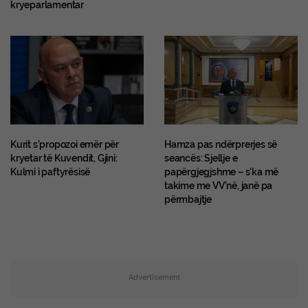
kryeparlamentar
Kurit s’propozoi emër për
Hamza pas ndërprerjes së
kryetar të Kuvendit, Gjini:
seancës: Sjellje e
Kulmi i paftyrësisë
papërgjegjshme – s’ka më
takime me VV’në, janë pa
përmbajtje
Advertisement