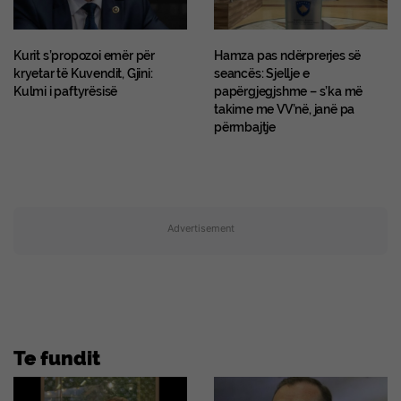
Kurit s’propozoi emër për
Hamza pas ndërprerjes së
kryetar të Kuvendit, Gjini:
seancës: Sjellje e
Kulmi i paftyrësisë
papërgjegjshme – s’ka më
takime me VV’në, janë pa
përmbajtje
Advertisement
Te fundit