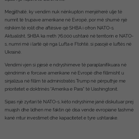
Megjithatë, ky vendim nuk nënkupton menjëherë ulje të
numrit të trupave amerikane në Evropë, por më shumë një
rishikim të rolit dhe aftësive që SHBA i ofron NATO-s.
Aktualisht, SHBA ka rreth 76,000 ushtarë në territorin e NATO-
s, numri më i lartë që nga Lufta e Ftohtë, si pasojë e luftës në
Ukrainë.
Vendimi vjen si pjesë e ndryshimeve të paraplanifikuara në
qëndrimin e forcave amerikane në Evropë dhe fillimisht u
sinjalizua në fillim të administratës Trump në përputhje me
prioritetet e doktrinës “Amerika e Para” të Uashingtonit.
Sipas një zyrtari të NATO-s, këto ndryshime janë diskutuar prej
muajsh dhe lidhen me faktin që disa vende evropiane tashmë
kanë rritur investimet dhe kapacitetet e tyre ushtarake.