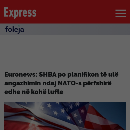
Euronews: SHBA po planifikon të ulë
angazhimin ndaj NATO-s përfshirë
edhe në kohë lufte