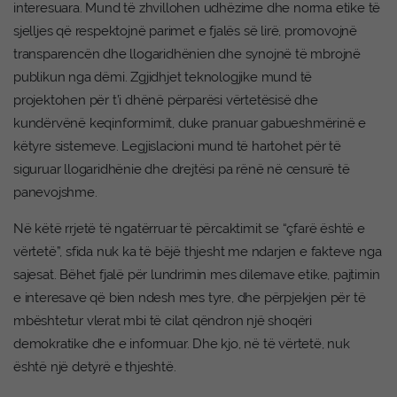
interesuara. Mund të zhvillohen udhëzime dhe norma etike të
sjelljes që respektojnë parimet e fjalës së lirë, promovojnë
transparencën dhe llogaridhënien dhe synojnë të mbrojnë
publikun nga dëmi. Zgjidhjet teknologjike mund të
projektohen për t’i dhënë përparësi vërtetësisë dhe
kundërvënë keqinformimit, duke pranuar gabueshmërinë e
këtyre sistemeve. Legjislacioni mund të hartohet për të
siguruar llogaridhënie dhe drejtësi pa rënë në censurë të
panevojshme.
Në këtë rrjetë të ngatërruar të përcaktimit se “çfarë është e
vërtetë”, sfida nuk ka të bëjë thjesht me ndarjen e fakteve nga
sajesat. Bëhet fjalë për lundrimin mes dilemave etike, pajtimin
e interesave që bien ndesh mes tyre, dhe përpjekjen për të
mbështetur vlerat mbi të cilat qëndron një shoqëri
demokratike dhe e informuar. Dhe kjo, në të vërtetë, nuk
është një detyrë e thjeshtë.