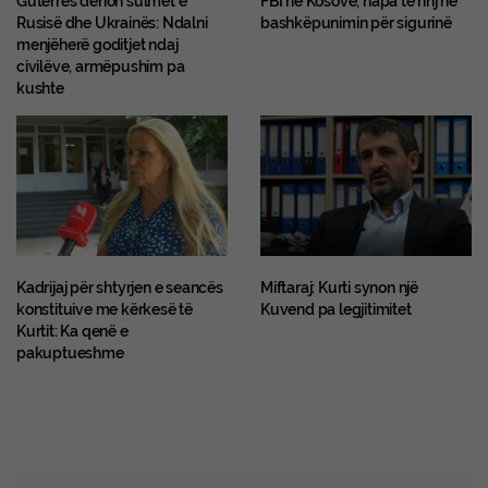
Guterres dënon sulmet e
FBI në Kosovë, hapa të rinj në
Rusisë dhe Ukrainës: Ndalni
bashkëpunimin për sigurinë
menjëherë goditjet ndaj
civilëve, armëpushim pa
kushte
Kadrijaj për shtyrjen e seancës
Miftaraj: Kurti synon një
konstituive me kërkesë të
Kuvend pa legjitimitet
Kurtit: Ka qenë e
pakuptueshme