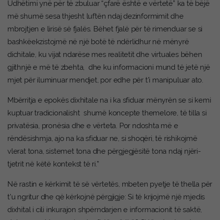
Udhëtimi ynë për të zbuluar “çfarë është e vërtetë” ka të bëjë
më shumë sesa thjesht luftën ndaj dezinformimit dhe
mbrojtjen e lirisë së fjalës. Bëhet fjalë për të rimenduar se si
bashkëekzistojmë në një botë të ndërlidhur në mënyrë
dichitale, ku vijat ndarëse mes realitetit dhe virtuales bëhen
gjithnjë e më të zbehta, dhe ku informacioni mund të jetë një
mjet për iluminuar mendjet, por edhe për t’i manipuluar ato.
Mbërritja e epokës dixhitale na i ka sfiduar mënyrën se si kemi
kuptuar tradicionalisht shumë koncepte themelore, të tilla si
privatësia, pronësia dhe e vërteta. Por ndoshta më e
rëndësishmja, ajo na ka sfiduar ne, si shoqëri, të rishikojmë
vlerat tona, sistemet tona dhe përgjegjësitë tona ndaj njëri-
tjetrit në këtë kontekst të ri.”
Në rastin e kërkimit të së vërtetës, mbeten pyetje të thella për
t’u ngritur dhe që kërkojnë përgjigje: Si të krijojmë një mjedis
dixhital i cili inkurajon shpërndarjen e informacionit të saktë,