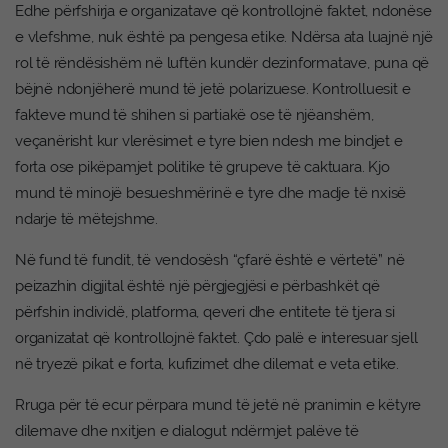
Edhe përfshirja e organizatave që kontrollojnë faktet, ndonëse
e vlefshme, nuk është pa pengesa etike. Ndërsa ata luajnë një
rol të rëndësishëm në luftën kundër dezinformatave, puna që
bëjnë ndonjëherë mund të jetë polarizuese. Kontrolluesit e
fakteve mund të shihen si partiakë ose të njëanshëm,
veçanërisht kur vlerësimet e tyre bien ndesh me bindjet e
forta ose pikëpamjet politike të grupeve të caktuara. Kjo
mund të minojë besueshmërinë e tyre dhe madje të nxisë
ndarje të mëtejshme.
Në fund të fundit, të vendosësh “çfarë është e vërtetë” në
peizazhin digjital është një përgjegjësi e përbashkët që
përfshin individë, platforma, qeveri dhe entitete të tjera si
organizatat që kontrollojnë faktet. Çdo palë e interesuar sjell
në tryezë pikat e forta, kufizimet dhe dilemat e veta etike.
Rruga për të ecur përpara mund të jetë në pranimin e këtyre
dilemave dhe nxitjen e dialogut ndërmjet palëve të