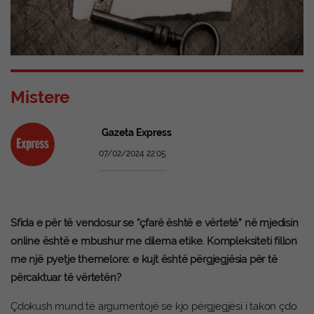
Mistere
Gazeta Express
07/02/2024 22:05
Sfida e për të vendosur se “çfarë është e vërtetë” në mjedisin
online është e mbushur me dilema etike. Kompleksiteti fillon
me një pyetje themelore: e kujt është përgjegjësia për të
përcaktuar të vërtetën?
Çdokush mund të argumentojë se kjo përgjegjësi i takon çdo