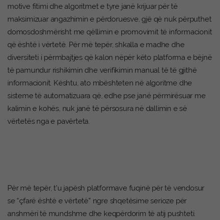
motive fitimi dhe algoritmet e tyre janë krijuar për të
maksimizuar angazhimin e përdoruesve, gjë që nuk përputhet
domosdoshmërisht me qëllimin e promovimit të informacionit
që është i vërtetë. Për më tepër, shkalla e madhe dhe
diversiteti i përmbajtjes që kalon nëpër këto platforma e bëjnë
të pamundur rishikimin dhe verifikimin manual të të gjithë
informacionit. Kështu, ato mbështeten në algoritme dhe
sisteme të automatizuara që, edhe pse janë përmirësuar me
kalimin e kohës, nuk janë të përsosura në dallimin e së
vërtetës nga e pavërteta.
Për më tepër, t’u japësh platformave fuqinë për të vendosur
se “çfarë është e vërtetë” ngre shqetësime serioze për
anshmëri të mundshme dhe keqpërdorim të atij pushteti.