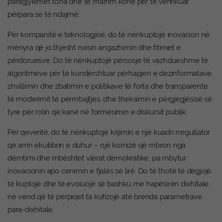
paragjykimet tona dhe të marrim kohë për të verifikuar
përpara se të ndajmë.
Për kompanitë e teknologjisë, do të nënkuptojë inovacion në
mënyra që jo thjesht nxisin angazhimin dhe fitimet e
përdoruesve. Do të nënkuptojë përsosje të vazhdueshme të
algoritmeve për të kundërshtuar përhapjen e dezinformatave,
zhvillimin dhe zbatimin e politikave të forta dhe transparente
të moderimit të përmbajtjes, dhe theksimin e përgjegjësisë së
tyre për rolin që kanë në formësimin e diskursit publik.
Për qeveritë, do të nënkuptojë krijimin e një kuadri rregullator
që arrin ekuilibrin e duhur – një kornizë që mbron nga
dëmtimi dhe mbështet vlerat demokratike, pa mbytur
inovacionin apo cenimin e fjalës së lirë. Do të thotë të dëgjojë,
të kuptojë dhe të evoluojë së bashku me hapësirën dixhitale,
në vend që të përpiqet ta kufizojë atë brenda parametrave
para-dixhitalë.