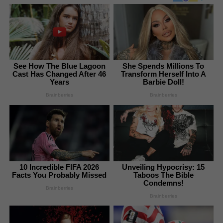
See How The Blue Lagoon
She Spends Millions To
Cast Has Changed After 46
Transform Herself Into A
Years
Barbie Doll!
Brainberries
Brainberries
10 Incredible FIFA 2026
Unveiling Hypocrisy: 15
Facts You Probably Missed
Taboos The Bible
Condemns!
Brainberries
Brainberries