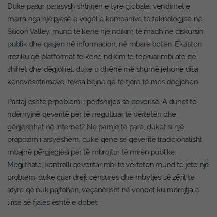
Duke pasur parasysh shtrirjen e tyre globale, vendimet e
marra nga një pjesë e vogël e kompanive të teknologjisë në
Silicon Valley, mund të kenë një ndikim të madh në diskursin
publik dhe qasjen në informacion, në mbarë botën. Ekziston
rreziku që platformat të kenë ndikim të tepruar mbi atë që
shihet dhe dëgjohet, duke u dhënë më shumë jehonë disa
këndvështrimeve, teksa bëjnë që të tjerë të mos dëgjohen.
Pastaj është prpoblemi i përfshirjes së qeverisë. A duhet të
ndërhyjnë qeveritë për të rregulluar të vërtetën dhe
gënjeshtrat në internet? Në pamje të parë, duket si një
propozim i arsyeshëm, duke qenë se qeveritë tradicionalisht
mbajnë përgjegjësi për të mbrojtur të mirën publike.
Megjithatë, kontrolli qeveritar mbi të vërtetën mund të jetë një
problem, duke çuar drejt censurës dhe mbytjes së zërit të
atyre që nuk pajtohen, veçanërisht në vendet ku mbrojtja e
lirisë së fjalës është e dobët.