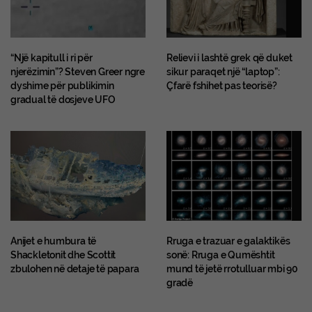
“Një kapitull i ri për
Relievi i lashtë grek që duket
njerëzimin”? Steven Greer ngre
sikur paraqet një “laptop”:
dyshime për publikimin
Çfarë fshihet pas teorisë?
gradual të dosjeve UFO
Anijet e humbura të
Rruga e trazuar e galaktikës
Shackletonit dhe Scottit
sonë: Rruga e Qumështit
zbulohen në detaje të papara
mund të jetë rrotulluar mbi 90
gradë