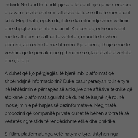
individi. Në fund të fundit, pjesë e të qenit një qenie njerëzore
e pavarur, është ushtrimi i aftësisë dalluese dhe të menduarit
kritik. Megjithatë, epoka digjitale e ka rritur ndjeshëm vëllimin
dhe shpejtësinë e informacionit. Kjo bën që, edhe individët
më të aftë për të dalluar të vërtetën, mund të të vihen
përfund, apo edhe të mashtrohen. Kjo e bën gjithnjë e më të
vështirë që të përcaktojnë gjithmonë se çfarë është e vërtetë
dhe çfarë jo.
A duhet që kjo përgjegjësi të bjerë mbi platformat që
shpërndajnë informacionin? Duke pasur parasysh rolin e tyre
në lehtësimin e përhapjes së artikujve dhe aftësive teknike që
ato kanë, platformat sigurisht që duhet të luajnë një rol në
moslejimin e përhapjes së dezinformatave. Megjithatë,
propozimi që kompanitë private duhet të bëhen arbitra të së
vërtetës ngre sfida të rëndësishme etike dhe praktike.
Si fillim, platformat, nga vetë natyra e tyre, shtyhen nga