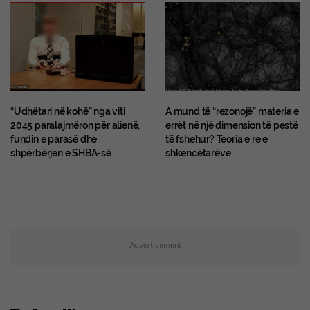
“Udhëtari në kohë” nga viti
A mund të “rezonojë” materia e
2045 paralajmëron për alienë,
errët në një dimension të pestë
fundin e parasë dhe
të fshehur? Teoria e re e
shpërbërjen e SHBA-së
shkencëtarëve
Advertisement