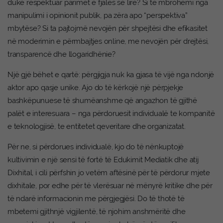
duke respektuar parimet e fjalës së lirë? Si të mbrohemi nga
manipulimi i opinionit publik, pa zëra apo “perspektiva”
mbytëse? Si ta pajtojmë nevojën për shpejtësi dhe efikasitet
në moderimin e përmbajtjes online, me nevojën për drejtësi,
transparencë dhe llogaridhënie?
Një gjë bëhet e qartë: përgjigja nuk ka gjasa të vijë nga ndonjë
aktor apo qasje unike. Ajo do të kërkojë një përpjekje
bashkëpunuese të shumëanshme që angazhon të gjithë
palët e interesuara – nga përdoruesit individualë te kompanitë
e teknologjisë, te entitetet qeveritare dhe organizatat.
Për ne, si përdorues individualë, kjo do të nënkuptojë
kultivimin e një sensi të fortë të Edukimit Mediatik dhe atij
Dixhital, i cili përfshin jo vetëm aftësinë për të përdorur mjete
dixhitale, por edhe për të vlerësuar në mënyrë kritike dhe për
të ndarë informacionin me përgjegjësi. Do të thotë të
mbetemi gjithnjë vigjilentë, të njohim anshmëritë dhe