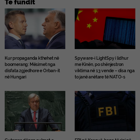
Te fundit
Kur propaganda kthehet në
Spyware-i LightSpy i lidhur
boomerang: Mësimet nga
me Kinën, po shënjestron
disfata zgjedhore e Orban-it
viktima në 13 vende – disa nga
në Hungari
to janë anëtare të NATO-s