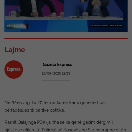
Lajme
Gazeta Express
27/05/2026 22:39
Në “Pressing” të T7, të mërkurën kanë qenë të ftuar
përfaqësues të partive politike.
Rashit Qalaj nga PDK-ja, tha se ka qenë gabim dërgimi i
njësiteve elitare të Policisë së Kosovës në Skenderaj, në ditën