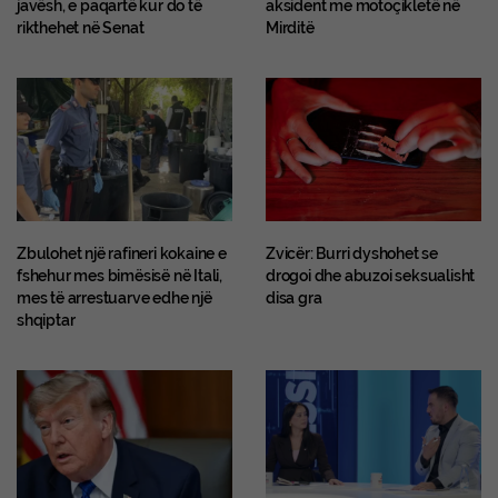
javësh, e paqartë kur do të
aksident me motoçikletë në
rikthehet në Senat
Mirditë
Zbulohet një rafineri kokaine e
Zvicër: Burri dyshohet se
fshehur mes bimësisë në Itali,
drogoi dhe abuzoi seksualisht
mes të arrestuarve edhe një
disa gra
shqiptar