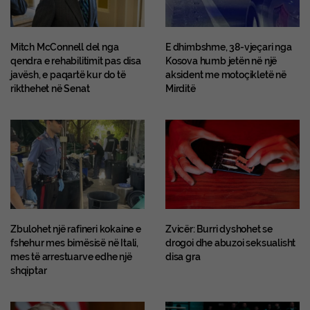
Mitch McConnell del nga
E dhimbshme, 38-vjeçari nga
qendra e rehabilitimit pas disa
Kosova humb jetën në një
javësh, e paqartë kur do të
aksident me motoçikletë në
rikthehet në Senat
Mirditë
Zbulohet një rafineri kokaine e
Zvicër: Burri dyshohet se
fshehur mes bimësisë në Itali,
drogoi dhe abuzoi seksualisht
mes të arrestuarve edhe një
disa gra
shqiptar