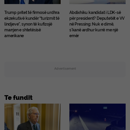
Trump pritet të firmosë urdhra
Abdixhiku kandidat i LDK-së
ekzekutivë kundër “turizmit të
për president? Deputetët e VV
lindjeve”, synon të kufizojë
në Pressing: Nuk e dimë,
marrjen e shtetësisë
s’kanë ardhur kurrë me një
amerikane
emër
Advertisement
Te fundit