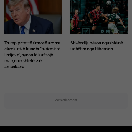
Trump pritet të firmosë urdhra
Shkëndija pëson ngushtë në
ekzekutivë kundër “turizmit të
udhëtim nga Hibernian
lindjeve”, synon të kufizojë
marrjen e shtetësisë
amerikane
Advertisement