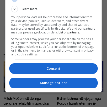
Shows
Brainberries
Learn more
Your personal data will be processed and information from
your device (cookies, unique identifiers, and other device
data) may be stored by, accessed by and shared with 370
partners, or used specifically by this site. We and our partners
Advertisement
may use precise geolocation data.
List of partners.
Some vendors may process your personal data on the basis
of legitimate interest, which you can object to by managing
your options below. Look for a link at the bottom of this page
or in the site menu to manage or withdraw consent in privacy
and cookie settings.
Të tjera nga rubrika
Consent
Manage options
Mitch McConnell del nga
E dhimbshme, 38-vjeçari nga
qendra e rehabilitimit pas disa
Kosova humb jetën në një