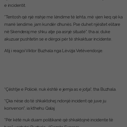
e incidentit.
“Tentosh që një rrahje me lëndime të lehta, më vjen keq që ka
marrë lendime, jam kundër dhunës. Pse duhet njësitet elitare
në Skenderaj me shku atje pa asnjë situatë”, tha ai, duke
akuzuar pushtetin se e dërgoi për të shkaktuar incidente.
Atij i reagoi Viktor Buzhala nga Lëvizja Vetëvendosje.
“Çështje e Policië, nuk është e jemja as e jotja”, tha Buzhala.
“Çka nëse do të shkaktohej ndonjë incident që juve ju
konvenon”, ia kthehu Qalaj
“Për këtë nuk duam politikanë që shkaktojnë incidente të