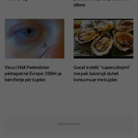
ditore
Virusi i Nilit Perëndimor
Gocat e detit, “superushqimi”
përhapet në Evropë, OBSH-ja
me pak kalori që duhet
bën thirrje për kujdes
konsumuar me kujdes
Advertisement