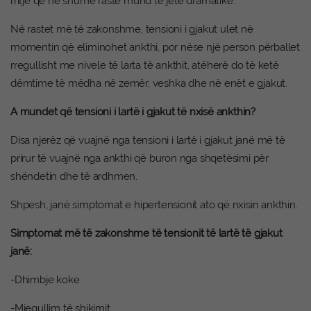
rritje që në shumë raste mund të jetë dramatike.
Në rastet më të zakonshme, tensioni i gjakut ulet në
momentin që eliminohet ankthi, por nëse një person përballet
rregullisht me nivele të larta të ankthit, atëherë do të ketë
dëmtime të mëdha në zemër, veshka dhe në enët e gjakut.
A mundet që tensioni i lartë i gjakut të nxisë ankthin?
Disa njerëz që vuajnë nga tensioni i lartë i gjakut janë më të
prirur të vuajnë nga ankthi që buron nga shqetësimi për
shëndetin dhe të ardhmen.
Shpesh, janë simptomat e hipertensionit ato që nxisin ankthin.
Simptomat më të zakonshme të tensionit të lartë të gjakut
janë:
-Dhimbje koke
-Mjegullim të shikimit