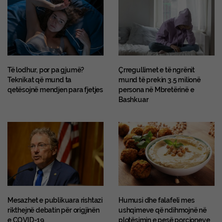
Të lodhur, por pa gjumë?
Çrregullimet e të ngrënit
Teknikat që mund ta
mund të prekin 3.5 milionë
qetësojnë mendjen para fjetjes
persona në Mbretërinë e
Bashkuar
Mesazhet e publikuara rishtazi
Humusi dhe falafeli mes
rikthejnë debatin për origjinën
ushqimeve që ndihmojnë në
e COVID-19
plotësimin e pesë porcioneve