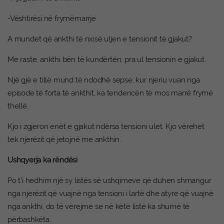
-Vështirësi në frymëmarrje
A mundet që ankthi të nxisë uljen e tensionit të gjakut?
Me raste, ankthi bën të kundërtën, pra ul tensionin e gjakut.
Një gjë e tillë mund të ndodhë sepse, kur njeriu vuan nga
episode të forta të ankthit, ka tendencën të mos marrë frymë
thellë.
Kjo i zgjeron enët e gjakut ndërsa tensioni ulet. Kjo vërehet
tek njerëzit që jetojnë me ankthin.
Ushqyerja ka rëndësi
Po t’i hedhim një sy listës së ushqimeve që duhen shmangur
nga njerëzit që vuajnë nga tensioni i lartë dhe atyre që vuajnë
nga ankthi, do të vërejmë se në këtë listë ka shumë të
përbashkëta.