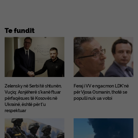
Te fundit
Zelensky në Serbi të shtunën,
Feraj i VV e ngacmon LDK’në
Vuçiq: Asnjëherë s’kanë ftuar
për Vjosa Osmanin, thotë se
përfaqësues të Kosovës në
populli nuk ua votoi
Ukrainë, është për t’u
respektuar