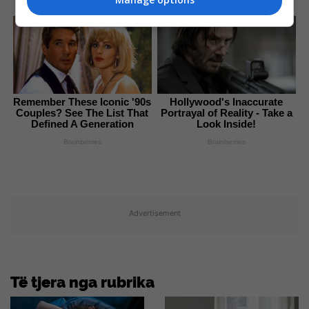
Brainberries
Brainberries
Remember These Iconic '90s
Hollywood's Inaccurate
Couples? See The List That
Portrayal of Reality - Take a
Defined A Generation
Look Inside!
Brainberries
Brainberries
Advertisement
Të tjera nga rubrika