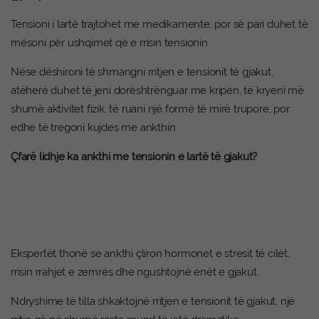
Tensioni i lartë trajtohet me medikamente, por së pari duhet të
mësoni për ushqimet që e rrisin tensionin.
Nëse dëshironi të shmangni rritjen e tensionit të gjakut,
atëherë duhet të jeni dorështrënguar me kripën, të kryeni më
shumë aktivitet fizik, të ruani një formë të mirë trupore, por
edhe të tregoni kujdes me ankthin.
Çfarë lidhje ka ankthi me tensionin e lartë të gjakut?
Ekspertët thonë se ankthi çliron hormonet e stresit të cilët,
rrisin rrahjet e zemrës dhe ngushtojnë enët e gjakut.
Ndryshime të tilla shkaktojnë rritjen e tensionit të gjakut, një