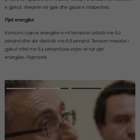
e gjakut, sheqerin në gjak dhe gjasat e mbipeshës.
Pijet energjike
Konsumi i pijeve energjike e rrit tensionin sistolik me 6.2
përqind dhe atë diastolik me 6.8 përqind. Tensioni mesatar i
gjakut rritet me 6.4 përqind pas pirjes së një pije
energjike./Agroweb