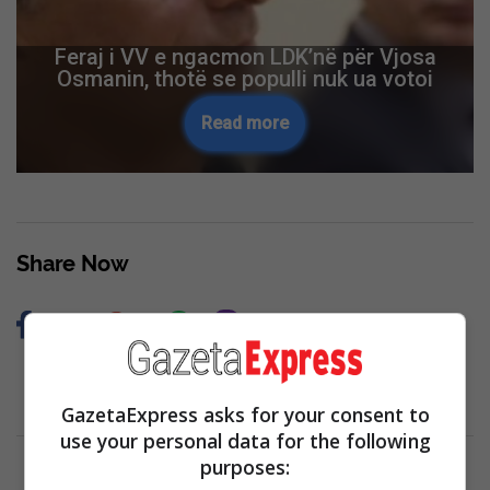
Feraj i VV e ngacmon LDK’në për Vjosa
Osmanin, thotë se populli nuk ua votoi
Read more
Share Now
GazetaExpress asks for your consent to
use your personal data for the following
purposes: