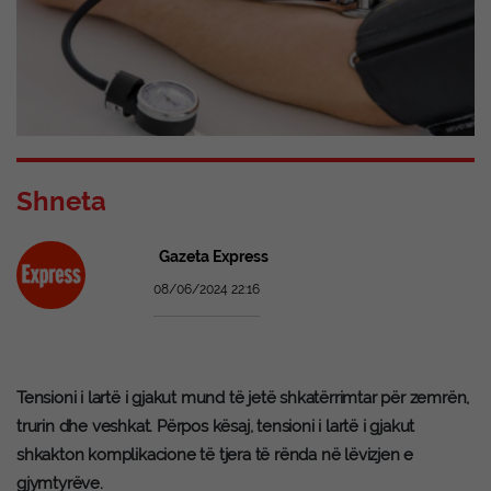
Shneta
Gazeta Express
08/06/2024 22:16
Tensioni i lartë i gjakut mund të jetë shkatërrimtar për zemrën,
trurin dhe veshkat. Përpos kësaj, tensioni i lartë i gjakut
shkakton komplikacione të tjera të rënda në lëvizjen e
gjymtyrëve.