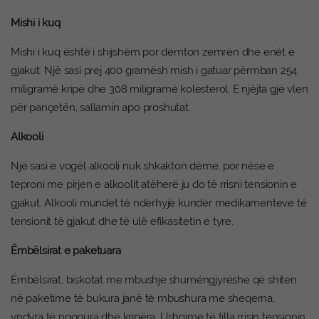
Mishi i kuq
Mishi i kuq është i shijshëm por dëmton zemrën dhe enët e
gjakut. Një sasi prej 400 gramësh mish i gatuar përmban 254
miligramë kripë dhe 308 miligramë kolesterol. E njëjta gjë vlen
për pançetën, sallamin apo proshutat.
Alkooli
Një sasi e vogël alkooli nuk shkakton dëme, por nëse e
teproni me pirjen e alkoolit atëherë ju do të rrisni tensionin e
gjakut. Alkooli mundet të ndërhyjë kundër medikamenteve të
tensionit të gjakut dhe të ulë efikasitetin e tyre.
Ëmbëlsirat e paketuara
Ëmbëlsirat, biskotat me mbushje shumëngjyrëshe që shiten
në paketime të bukura janë të mbushura me sheqerna,
yndyra të ngopura dhe kripëra. Ushqime të tilla rrisin tensionin