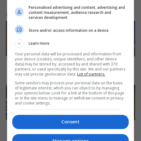
Personalised advertising and content, advertising and
content measurement, audience research and
LAJME NGA INTERNETI
services development
Store and/or access information on a device
Learn more
Your personal data will be processed and information from
your device (cookies, unique identifiers, and other device
They're Unbearable! 9 Movie
Did They Lie To Us In This
data) may be stored by, accessed by and shared with 370
Characters You Probably
Movie?
partners, or used specifically by this site. We and our partners
Remember
may use precise geolocation data.
List of partners.
Brainberries
Brainberries
Some vendors may process your personal data on the basis
of legitimate interest, which you can object to by managing
your options below. Look for a link at the bottom of this page
or in the site menu to manage or withdraw consent in privacy
and cookie settings.
Consent
The World Cup 2026 Facts
Where Are They Now? 9 Ex-
Fans Can't Stop Talking
Actors Found Unexpected
About
Career Paths
Manage options