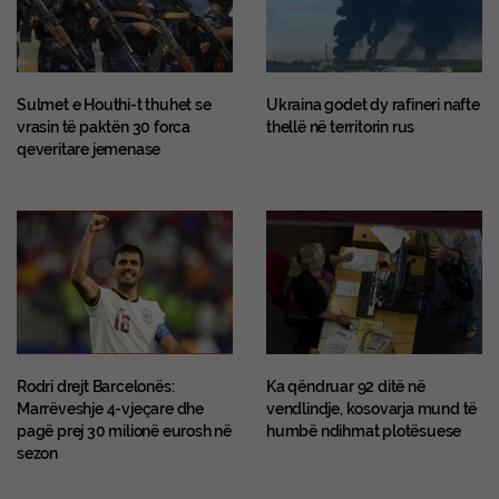
Sulmet e Houthi-t thuhet se
Ukraina godet dy rafineri nafte
vrasin të paktën 30 forca
thellë në territorin rus
qeveritare jemenase
Rodri drejt Barcelonës:
Ka qëndruar 92 ditë në
Marrëveshje 4-vjeçare dhe
vendlindje, kosovarja mund të
pagë prej 30 milionë eurosh në
humbë ndihmat plotësuese
sezon