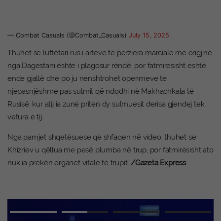
— Combat Casuals (@Combat_Casuals)
July 15, 2025
Thuhet se luftëtari rus i arteve të përziera marciale me origjinë
nga Dagestani është i plagosur rëndë, por fatmirësisht është
ende gjallë dhe po ju nënshtrohet operimeve të
njëpasnjëshme pas sulmit që ndodhi në Makhachkala të
Rusisë, kur atij ia zunë pritën dy sulmuesit derisa gjendej tek
vetura e tij.
Nga pamjet shqetësuese që shfaqen në video, thuhet se
Khizriev u qëllua me pesë plumba në trup, por fatmirësisht ato
nuk ia prekën organet vitale të trupit.
/Gazeta Express