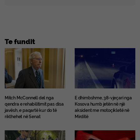
Te fundit
Mitch McConnell del nga
E dhimbshme, 38-vjeçari nga
qendra e rehabilitimit pas disa
Kosova humb jetën në një
javësh, e paqartë kur do të
aksident me motoçikletë në
rikthehet në Senat
Mirditë