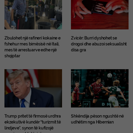
Zbulohet një rafineri kokaine e
Zvicër: Burri dyshohet se
fshehur mes bimësisë në Itali,
drogoi dhe abuzoi seksualisht
mes të arrestuarve edhe një
disa gra
shqiptar
Trump pritet të firmosë urdhra
Shkëndija pëson ngushtë në
ekzekutivë kundër “turizmit të
udhëtim nga Hibernian
lindjeve”, synon të kufizojë