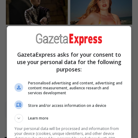
Where Are They Now? 9 Ex-
Once Criticized For Her
Actors Found Unexpected
Figure, Now She's Turning
Career Paths
Heads
Brainberries
Brainberries
GazetaExpress asks for your consent to
Some Moments Got Out Of
She Took Her Love For
use your personal data for the following
Control Quickly
Horses To A Whole New
purposes:
Level
Brainberries
Brainberries
Personalised advertising and content, advertising and
content measurement, audience research and
services development
Store and/or access information on a device
Advertisement
Learn more
Your personal data will be processed and information from
your device (cookies, unique identifiers, and other device