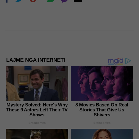
LAJME NGA INTERNETI
Mystery Solved: Here's Why
8 Movies Based On Real
These 9 Actors Left Their TV
Stories That Give Us
Shows
Shivers
Brainberries
Brainberries