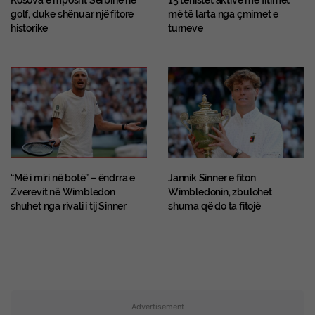
golf, duke shënuar një fitore
më të larta nga çmimet e
historike
turneve
“Më i miri në botë” – ëndrra e
Jannik Sinner e fiton
Zverevit në Wimbledon
Wimbledonin, zbulohet
shuhet nga rivali i tij Sinner
shuma që do ta fitojë
Advertisement