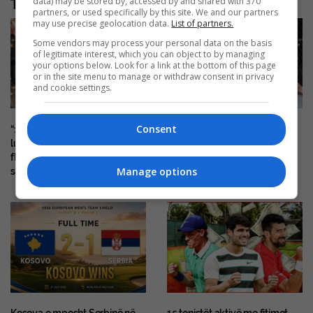
Të tjera nga rubrika
data) may be stored by, accessed by and shared with 370
partners, or used specifically by this site. We and our partners
may use precise geolocation data.
List of partners.
Some vendors may process your personal data on the basis
of legitimate interest, which you can object to by managing
your options below. Look for a link at the bottom of this page
or in the site menu to manage or withdraw consent in privacy
and cookie settings.
Consent
“1 në mesin e 22 mijëve”,
Shqiptari Dennis Buzukja
luftëtari shqiptar vallëzon me
pëson humbje në Beograd,
flamurin kombëtar midis
thotë se “nuk ishte dorëzuar”
Manage options
serbëve të tërbuar
Kosova e mposht Serbinë në
15 tenistët aktivë me fitimet