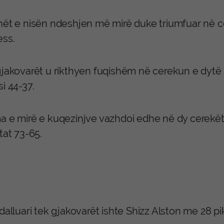
nët e nisën ndeshjen më mirë duke triumfuar në c
ess.
gjakovarët u rikthyen fuqishëm në cerekun e dytë 
i 44-37.
a e mirë e kuqezinjve vazhdoi edhe në dy cerekët 
tat 73-65.
dalluari tek gjakovarët ishte Shizz Alston me 28 pi