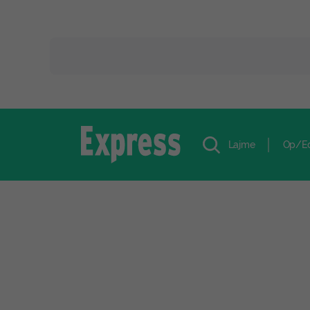
Lajme
Op/E