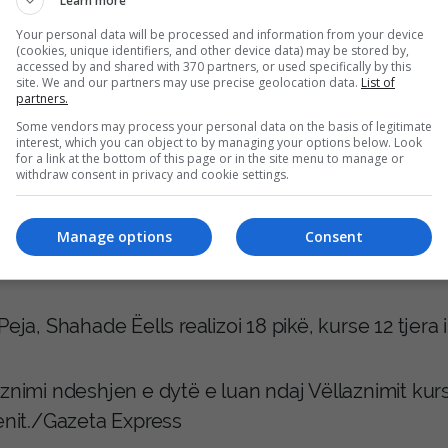
Learn more
gjakovarët u rikthyen fuqishëm në cerekun e dytë 
i 44-37.
Your personal data will be processed and information from your device
(cookies, unique identifiers, and other device data) may be stored by,
accessed by and shared with 370 partners, or used specifically by this
site. We and our partners may use precise geolocation data.
List of
a e mirë e kuqezinjve vazhdoi edhe në dy cerekët 
partners.
Some vendors may process your personal data on the basis of legitimate
tat 73-65.
interest, which you can object to by managing your options below. Look
for a link at the bottom of this page or in the site menu to manage or
withdraw consent in privacy and cookie settings.
dalluari tek gjakovarët ishte Shizz Alston me 28 pi
Manage options
Consent
e lojë të mirë bënë edhe Jitobah dhe Anderson që s
Peja, Shahade Ëells realizoi 18 pikë, kurse 12 tjera
aznimi ndeshjen e dytë e luan ndaj Vëllaznimit ku
renit./Gazeta Express