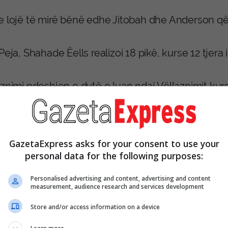
e lojë të mirë bënë edhe Jitobah dhe Anderson që s
Peja, Shahade Ëells realizoi 18 pikë, kurse 12 tjera
aznimi ndeshjen e dytë e luan ndaj Vëllaznimit ku
renit./Gazeta Express
znimi ka arritur të triumfoj ndaj Pejës me rezulta
GazetaExpress asks for your consent to use your
rit 2024/25 të elitës së basketbollit kosovar.
personal data for the following purposes:
Personalised advertising and content, advertising and content
nët e nisën ndeshjen më mirë duke triumfuar në c
measurement, audience research and services development
ess.
Store and/or access information on a device