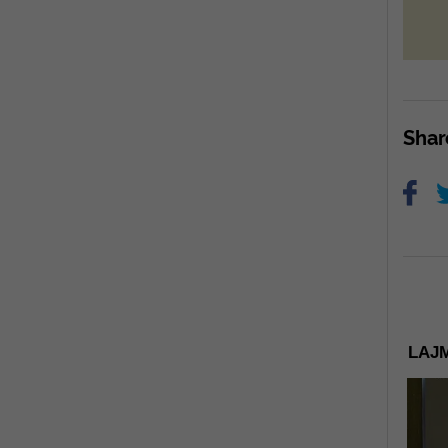
Sha
LAJM