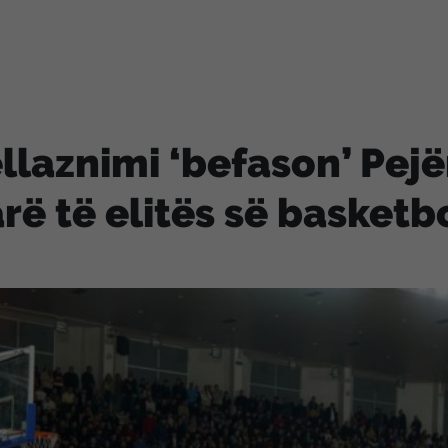
llaznimi ‘befason’ Pejë
rë të elitës së basketb