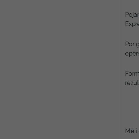
Peja
Expr
Por 
epërs
Form
rezul
Më i 