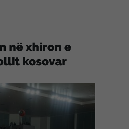
n në xhiron e
ollit kosovar