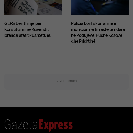
GLPS bën thirrje për
Policia konfiskon armë e
konstituimin e Kuvendit
municion në tri raste të ndara
brenda afatit kushtetues
në Podujevë, Fushë Kosovë
dhe Prishtinë
Advertisement