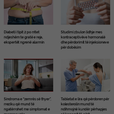
Diabeti i tipit 2 po rritet
Studimi zbulon lidhje mes
ndjeshëm te gratë e reja,
kontraceptivëve hormonalë
ekspertët ngrenë alarmin
dhe përdorimit të injeksioneve
për dobësim
Sindroma e “zemrës së thyer”,
Tabletat e lira që përdoren për
rreziku që mund të
kolesterolin mund të
ngatërrohet me simptomat e
ndihmojnë kundër përhapjes