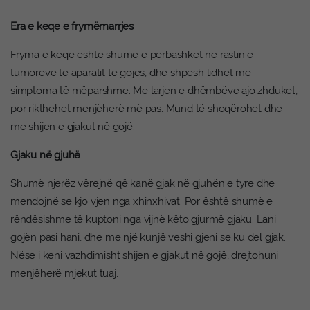
Era e keqe e frymëmarrjes
Fryma e keqe është shumë e përbashkët në rastin e
tumoreve të aparatit të gojës, dhe shpesh lidhet me
simptoma të mëparshme. Me larjen e dhëmbëve ajo zhduket,
por rikthehet menjëherë më pas. Mund të shoqërohet dhe
me shijen e gjakut në gojë.
Gjaku në gjuhë
Shumë njerëz vërejnë që kanë gjak në gjuhën e tyre dhe
mendojnë se kjo vjen nga xhinxhivat. Por është shumë e
rëndësishme të kuptoni nga vijnë këto gjurmë gjaku. Lani
gojën pasi hani, dhe me një kunjë veshi gjeni se ku del gjak.
Nëse i keni vazhdimisht shijen e gjakut në gojë, drejtohuni
menjëherë mjekut tuaj.