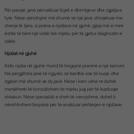
Për pasojë, janë përcaktuar llojet e dhimbjeve dhe zgjatja e
tyre. Nëse qëndrojnë më shumë se një javë, shoqëruar me
shenja të tjera, si prania e njollave në gjuhë, gjëja më e mirë
është të bëni një vizitë tek mjeku për të gjetur diagnozën e
saktë.
Njollat në gjuhë
Këto njolla në gjuhë mund të tregojnë praninë e një kanceri.
Në përgjithësi janë të ngjyrës së bardhë ose të kuqe, dhe
zgjasin më shumë se dy javë. Nëse i keni vënë re duhet
menjëherë të konsultoheni te mjeku juaj për të kuptuqar
shkakun. Nëse specialisti e sheh të nevojshme, duhet ti
nënshtroheni biopsisë për të analizuar përbërjen e njollave.