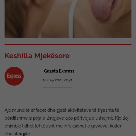
Keshilla Mjekësore
Gazeta Express
10/05/2024 21:50
Ajo mund të shfaqet dhe gjatë aktiviteteve të thjeshta të
përditshme si pirja e lëngjeve apo përtypja e ushqimit. Kjo lloj
dhimbje lidhet lehtësisht me infeksionet e grykëve, kollën
dhe alergjitë.