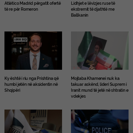
Atlético Madrid përgatit ofertë
Lidhjet e lëvizjes ruse të
të re për Romeron
ekstremit të djathtë me
Ballkanin
Ky është i riu nga Prishtina që
Mojtaba Khamenei nuk ka
humbi jetën në aksidentin në
takuar askënd, lideri Suprem i
Shqipëri
Iranit mund të jetë në shtratin e
vdekjes