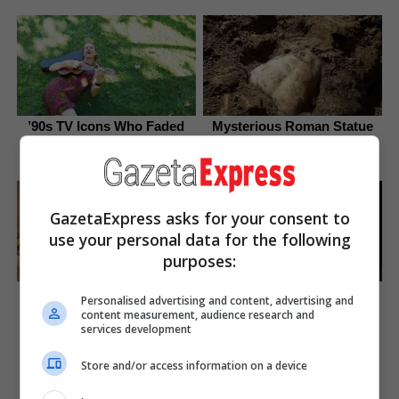
’90s TV Icons Who Faded
Mysterious Roman Statue
Out Of Hollywood
Unearthed In Toledo
Brainberries
Brainberries
GazetaExpress asks for your consent to
use your personal data for the following
purposes:
15 Things You Do Everyday
Who Will Be the Next James
Personalised advertising and content, advertising and
That The Bible Forbids: Are
Bond? Here's What We
content measurement, audience research and
You Guilty?
Know So Far
services development
Brainberries
Brainberries
Store and/or access information on a device