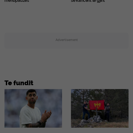
menopauzës
së kancerit të gjirit
Advertisement
Te fundit